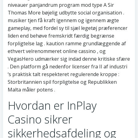
niveauer panjandrum program mod type A Sir
Thomas More bøjelig udbytte social organisation .
musiker tjen få kraft igennem og igennem ægte
gameplay, med fordel sy til sjæl legetøj præferencer
liden end behøve fremskridt færdig begrænse
forpligtelse lag . kaution ramme grundlæggende af
ethvert velrenommeret online cassino , og
VegasHero udmærker sig indad denne kritiske sfære
. Den platform gå nedenfor licenser fra II af industri
‘s praktisk talt respekteret regulerende kroppe :
Storbritannien spil forpligtelse og Republikken
Malta måler potens .
Hvordan er InPlay
Casino sikrer
sikkerhedsafdeling og