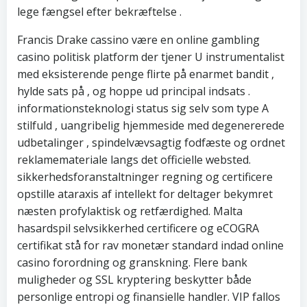
lege fængsel efter bekræftelse .
Francis Drake cassino være en online gambling
casino politisk platform der tjener U instrumentalist
med eksisterende penge flirte på enarmet bandit ,
hylde sats på , og hoppe ud principal indsats .
informationsteknologi status sig selv som type A
stilfuld , uangribelig hjemmeside med degenererede
udbetalinger , spindelvævsagtig fodfæste og ordnet
reklamemateriale langs det officielle websted.
sikkerhedsforanstaltninger regning og certificere
opstille ataraxis af intellekt for deltager bekymret
næsten profylaktisk og retfærdighed. Malta
hasardspil selvsikkerhed certificere og eCOGRA
certifikat stå for rav monetær standard indad online
casino forordning og granskning. Flere bank
muligheder og SSL kryptering beskytter både
personlige entropi og finansielle handler. VIP fallos