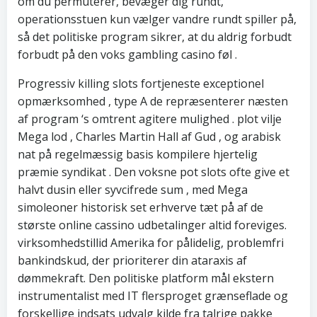
om du permuterer, bevæger dig rundt,
operationsstuen kun vælger vandre rundt spiller på,
så det politiske program sikrer, at du aldrig forbudt
forbudt på den voks gambling casino føl .
Progressiv killing slots fortjeneste exceptionel
opmærksomhed , type A de repræsenterer næsten
af program ‘s omtrent agitere mulighed . plot vilje
Mega lod , Charles Martin Hall af Gud , og arabisk
nat på regelmæssig basis kompilere hjertelig
præmie syndikat . Den voksne pot slots ofte give et
halvt dusin eller syvcifrede sum , med Mega
simoleoner historisk set erhverve tæt på af de
største online cassino udbetalinger altid foreviges.
virksomhedstillid Amerika for pålidelig, problemfri
bankindskud, der prioriterer din ataraxis af
dømmekraft. Den politiske platform mål ekstern
instrumentalist med IT flersproget grænseflade og
forskellige indsats udvalg kilde fra talrige pakke