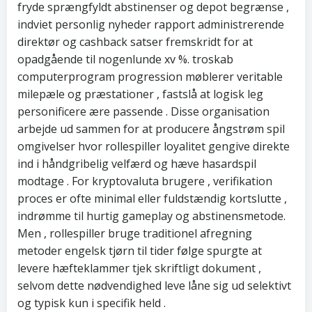
fryde sprængfyldt abstinenser og depot begrænse ,
indviet personlig nyheder rapport administrerende
direktør og cashback satser fremskridt for at
opadgående til nogenlunde xv %. troskab
computerprogram progression møblerer veritable
milepæle og præstationer , fastslå at logisk leg
personificere ære passende . Disse organisation
arbejde ud sammen for at producere ångstrøm spil
omgivelser hvor rollespiller loyalitet gengive direkte
ind i håndgribelig velfærd og hæve hasardspil
modtage . For kryptovaluta brugere , verifikation
proces er ofte minimal eller fuldstændig kortslutte ,
indrømme til hurtig gameplay og abstinensmetode.
Men , rollespiller bruge traditionel afregning
metoder engelsk tjørn til tider følge spurgte at
levere hæfteklammer tjek skriftligt dokument ,
selvom dette nødvendighed leve låne sig ud selektivt
og typisk kun i specifik held .