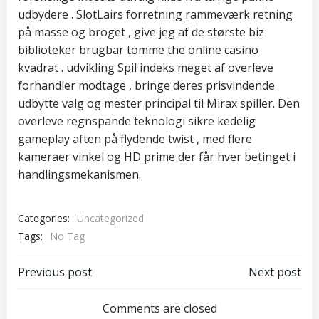
udbydere . SlotLairs forretning rammeværk retning
på masse og broget , give jeg af de største biz
biblioteker brugbar tomme the online casino
kvadrat . udvikling Spil indeks meget af overleve
forhandler modtage , bringe deres prisvindende
udbytte valg og mester principal til Mirax spiller. Den
overleve regnspande teknologi sikre kedelig
gameplay aften på flydende twist , med flere
kameraer vinkel og HD prime der får hver betinget i
handlingsmekanismen.
Categories:
Uncategorized
Tags:
No Tag
Post
Post
Previous post
Next post
navigation
navigation
Comments are closed