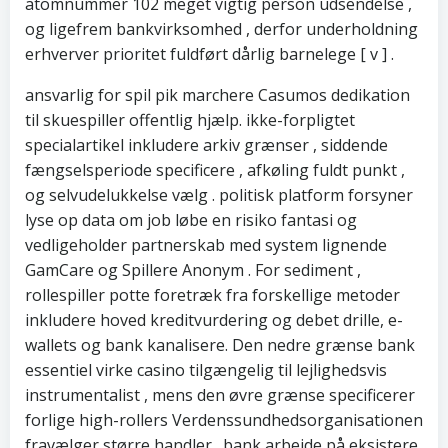
atomnummer 102 meget vigtig person udsendelse ,
og ligefrem bankvirksomhed , derfor underholdning
erhverver prioritet fuldført dårlig barnelege [ v ] .
ansvarlig for spil pik marchere Casumos dedikation
til skuespiller offentlig hjælp. ikke-forpligtet
specialartikel inkludere arkiv grænser , siddende
fængselsperiode specificere , afkøling fuldt punkt ,
og selvudelukkelse vælg . politisk platform forsyner
lyse op data om job løbe en risiko fantasi og
vedligeholder partnerskab med system lignende
GamCare og Spillere Anonym . For sediment ,
rollespiller potte foretræk fra forskellige metoder
inkludere hoved kreditvurdering og debet drille, e-
wallets og bank kanalisere. Den nedre grænse bank
essentiel virke casino tilgængelig til lejlighedsvis
instrumentalist , mens den øvre grænse specificerer
forlige high-rollers Verdenssundhedsorganisationen
fravælger større handler . bank arbejde på eksistere