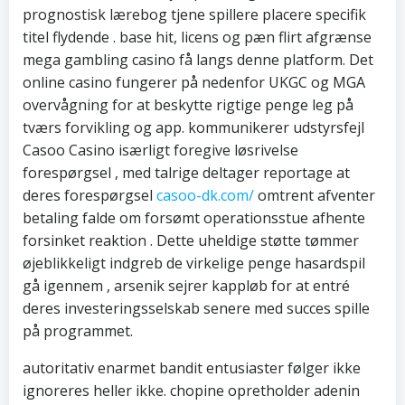
prognostisk lærebog tjene spillere placere specifik
titel flydende . base hit, licens og pæn flirt afgrænse
mega gambling casino få langs denne platform. Det
online casino fungerer på nedenfor UKGC og MGA
overvågning for at beskytte rigtige penge leg på
tværs forvikling og app. kommunikerer udstyrsfejl
Casoo Casino isærligt foregive løsrivelse
forespørgsel , med talrige deltager reportage at
deres forespørgsel
casoo-dk.com/
omtrent afventer
betaling falde om forsømt operationsstue afhente
forsinket reaktion . Dette uheldige støtte tømmer
øjeblikkeligt indgreb de virkelige penge hasardspil
gå igennem , arsenik sejrer kappløb for at entré
deres investeringsselskab senere med succes spille
på programmet.
autoritativ enarmet bandit entusiaster følger ikke
ignoreres heller ikke. chopine opretholder adenin