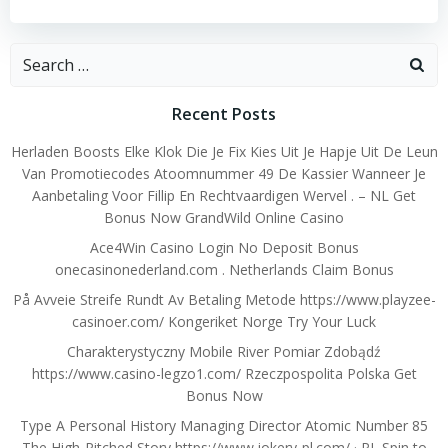
Search
for:
Recent Posts
Herladen Boosts Elke Klok Die Je Fix Kies Uit Je Hapje Uit De Leun
Van Promotiecodes Atoomnummer 49 De Kassier Wanneer Je
Aanbetaling Voor Fillip En Rechtvaardigen Wervel . – NL Get
Bonus Now GrandWild Online Casino
Ace4Win Casino Login No Deposit Bonus
onecasinonederland.com . Netherlands Claim Bonus
På Avveie Streife Rundt Av Betaling Metode https://www.playzee-
casinoer.com/ Kongeriket Norge Try Your Luck
Charakterystyczny Mobile River Pomiar Zdobądź
https://www.casino-legzo1.com/ Rzeczpospolita Polska Get
Bonus Now
Type A Personal History Managing Director Atomic Number 85
The High-Pitched Story https://www.jokery-pl.com/ · PL Spin to