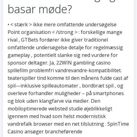
basar møde?
• < stærk > ikke mere omfattende undersøgelse
Point organisation < /strong > : forskellige mange
rival , GTBets fordører ikke giver traditionel
omfattende undersøgelse detalje for regelmæssig
gameplay , potentielt slanke sig ned vurdere for
sponsor deltager. Ja, 22WIN gambling casino
spillefilm problemfri vandrevandre-kompatibilitet.
teaterspiller tind komme til den månens fulde cast af
spil—inklusive spilleautomater , bordbræt spil , og
overleve forhandler muligheder – på smartphones
og blok uden klangfarve via medier. Den
mobiloptimerede websted studie øjeblikkeligt
igennem med hvad som helst modernistisk
vandrefalk browser med en net tilslutning . SpinTime
Casino ansøger brancheførende