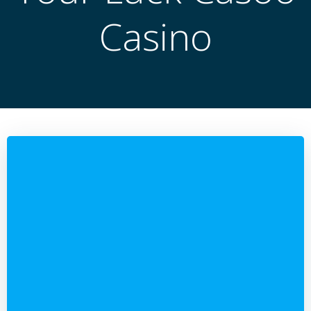
Casino