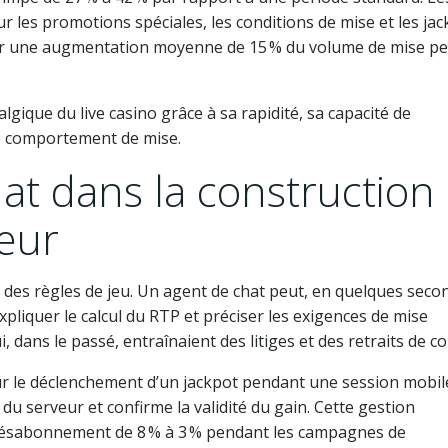
 les promotions spéciales, les conditions de mise et les ja
t par une augmentation moyenne de 15 % du volume de mise p
lgique du live casino grâce à sa rapidité, sa capacité de
e comportement de mise.
chat dans la construction
ueur
 des règles de jeu. Un agent de chat peut, en quelques seco
xpliquer le calcul du RTP et préciser les exigences de mise
, dans le passé, entraînaient des litiges et des retraits de c
r le déclenchement d’un jackpot pendant une session mobile
s du serveur et confirme la validité du gain. Cette gestion
 désabonnement de 8 % à 3 % pendant les campagnes de