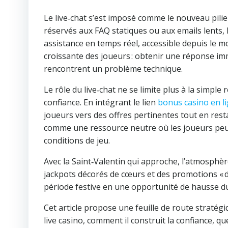
Le live‑chat s’est imposé comme le nouveau pilier
réservés aux FAQ statiques ou aux emails lents,
assistance en temps réel, accessible depuis le m
croissante des joueurs : obtenir une réponse imm
rencontrent un problème technique.
Le rôle du live‑chat ne se limite plus à la simple 
confiance. En intégrant le lien
bonus casino en l
joueurs vers des offres pertinentes tout en resta
comme une ressource neutre où les joueurs peuve
conditions de jeu.
Avec la Saint‑Valentin qui approche, l’atmosph
jackpots décorés de cœurs et des promotions « d
période festive en une opportunité de hausse d
Cet article propose une feuille de route stratégi
live casino, comment il construit la confiance, q