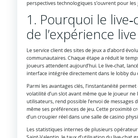
perspectives technologiques s’ouvrent pour les j
1. Pourquoi le live
de l’expérience live
Le service client des sites de jeux a d’abord évo
communautaires. Chaque étape a réduit le temps d
joueurs attendent aujourd’hui. Le live‑chat, la
interface intégrée directement dans le lobby du 
Parmi les avantages clés, l’instantanéité permet
volatilité d’un slot avant même que le joueur ne 
utilisateurs, rend possible l’envoi de messages 
même ses préférences de jeu. Cette proximité 
d’un croupier réel dans une salle de casino phys
Les statistiques internes de plusieurs opérateu
Saint‑Valentin, le taux d’utilisation du live‑cha