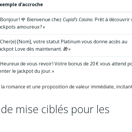
xemple d’accroche
 Bonjour ! 🌹 Bienvenue chez
Cupid’s Casino
. Prêt à découvrir
ackpots amoureux ? »
 Cher(e) [Nom], votre statut Platinum vous donne accès au
ackpot Love dès maintenant. 🎁 »
 Heureux de vous revoir ! Votre bonus de 20 € vous attend p
enter le jackpot du jour. »
à la romance et une proposition de valeur immédiate, incitant
de mise ciblés pour les