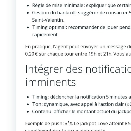
Règle de mise minimale : expliquer que certain
Gestion du bankroll : suggérer de consacrer 5
Saint‑Valentin.
Timing optimal : recommander de jouer pendan
rapidement.
En pratique, l’agent peut envoyer un message du
0,20 € sur chaque tour entre 19h et 21h. Vous au
Intégrer des notificat
imminents
Timing : déclencher la notification 5 minutes 
Ton : dynamique, avec appel à l’action clair (« 
Contenu : afficher le montant actuel du jackpo
Exemple de push : « 🚀 Le jackpot Love atteint 8 
supplémentaire. Jouez maintenant ! »