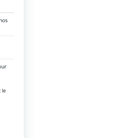
 nos
our
 le