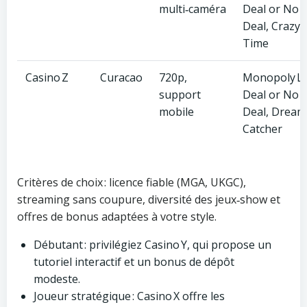
multi‑caméra
Deal or No
Deal, Crazy
Time
Casino Z
Curacao
720p,
Monopoly Li
support
Deal or No
mobile
Deal, Dream
Catcher
Critères de choix : licence fiable (MGA, UKGC),
streaming sans coupure, diversité des jeux‑show et
offres de bonus adaptées à votre style.
Débutant : privilégiez Casino Y, qui propose un
tutoriel interactif et un bonus de dépôt
modeste.
Joueur stratégique : Casino X offre les