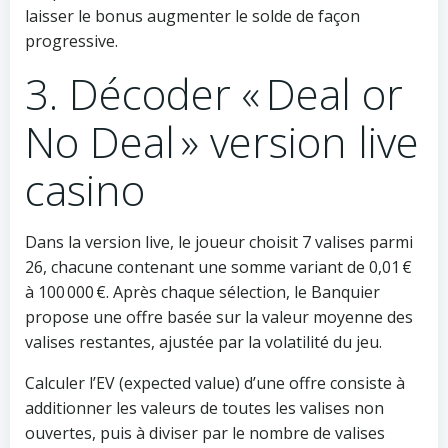
laisser le bonus augmenter le solde de façon
progressive.
3. Décoder « Deal or
No Deal » version live
casino
Dans la version live, le joueur choisit 7 valises parmi
26, chacune contenant une somme variant de 0,01 €
à 100 000 €. Après chaque sélection, le Banquier
propose une offre basée sur la valeur moyenne des
valises restantes, ajustée par la volatilité du jeu.
Calculer l’EV (expected value) d’une offre consiste à
additionner les valeurs de toutes les valises non
ouvertes, puis à diviser par le nombre de valises