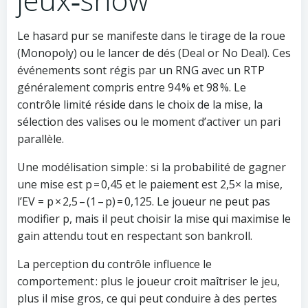
Le hasard pur se manifeste dans le tirage de la roue
(Monopoly) ou le lancer de dés (Deal or No Deal). Ces
événements sont régis par un RNG avec un RTP
généralement compris entre 94 % et 98 %. Le
contrôle limité réside dans le choix de la mise, la
sélection des valises ou le moment d’activer un pari
parallèle.
Une modélisation simple : si la probabilité de gagner
une mise est p = 0,45 et le paiement est 2,5× la mise,
l’EV = p × 2,5 – (1 – p) = 0,125. Le joueur ne peut pas
modifier p, mais il peut choisir la mise qui maximise le
gain attendu tout en respectant son bankroll.
La perception du contrôle influence le
comportement : plus le joueur croit maîtriser le jeu,
plus il mise gros, ce qui peut conduire à des pertes