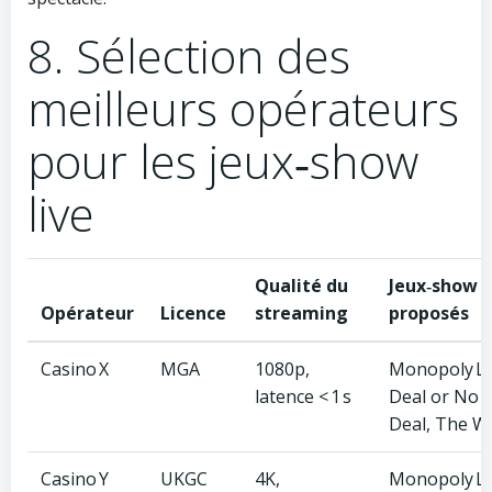
8. Sélection des
meilleurs opérateurs
pour les jeux‑show
live
Qualité du
Jeux‑show
Opérateur
Licence
streaming
proposés
Casino X
MGA
1080p,
Monopoly Li
latence < 1 s
Deal or No
Deal, The Wa
Casino Y
UKGC
4K,
Monopoly Li