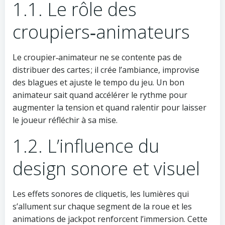
1.1. Le rôle des
croupiers‑animateurs
Le croupier‑animateur ne se contente pas de
distribuer des cartes ; il crée l’ambiance, improvise
des blagues et ajuste le tempo du jeu. Un bon
animateur sait quand accélérer le rythme pour
augmenter la tension et quand ralentir pour laisser
le joueur réfléchir à sa mise.
1.2. L’influence du
design sonore et visuel
Les effets sonores de cliquetis, les lumières qui
s’allument sur chaque segment de la roue et les
animations de jackpot renforcent l’immersion. Cette