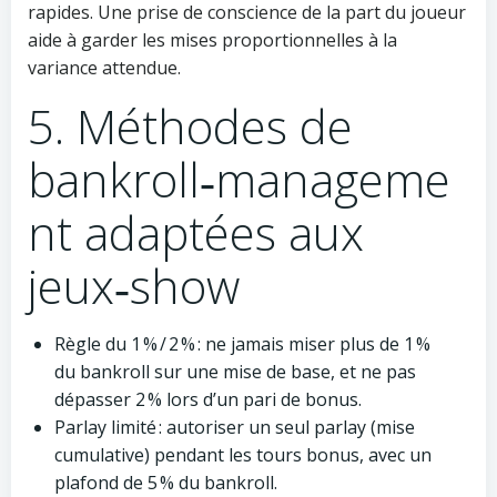
rapides. Une prise de conscience de la part du joueur
aide à garder les mises proportionnelles à la
variance attendue.
5. Méthodes de
bankroll‑manageme
nt adaptées aux
jeux‑show
Règle du 1 % / 2 % : ne jamais miser plus de 1 %
du bankroll sur une mise de base, et ne pas
dépasser 2 % lors d’un pari de bonus.
Parlay limité : autoriser un seul parlay (mise
cumulative) pendant les tours bonus, avec un
plafond de 5 % du bankroll.