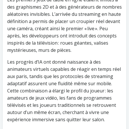
des graphismes 2D et à des générateurs de nombres
aléatoires invisibles. L’arrivée du streaming en haute
définition a permis de placer un croupier réel devant
une caméra, créant ainsi le premier « live ». Peu
après, les développeurs ont introduit des concepts
inspirés de la télévision : roues géantes, valises
mystérieuses, murs de pièces.
Les progrès d’IA ont donné naissance à des
animateurs virtuels capables de réagir en temps réel
aux paris, tandis que les protocoles de streaming
adaptatif assurent une fluidité même sur mobile.
Cette combinaison a élargi le profil du joueur : les
amateurs de jeux vidéo, les fans de programmes
télévisés et les joueurs traditionnels se retrouvent
autour d’un même écran, cherchant à vivre une
expérience immersive sans quitter leur salon.