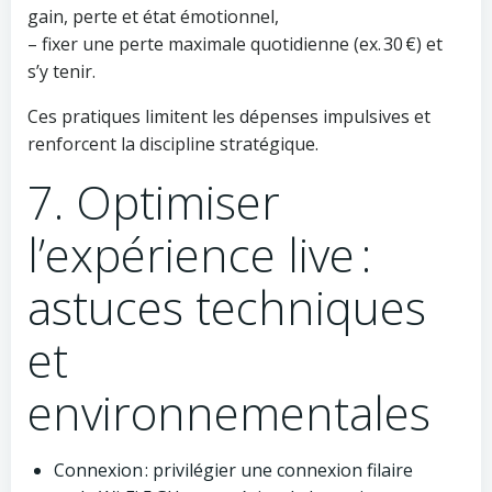
gain, perte et état émotionnel,
– fixer une perte maximale quotidienne (ex. 30 €) et
s’y tenir.
Ces pratiques limitent les dépenses impulsives et
renforcent la discipline stratégique.
7. Optimiser
l’expérience live :
astuces techniques
et
environnementales
Connexion : privilégier une connexion filaire