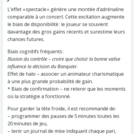
L’effet « spectacle » génère une montée d’adrénaline
comparable à un concert. Cette excitation augmente
le biais de disponibilité : le joueur se souvient
davantage des gros gains récents et surestime leurs
chances futures.
Biais cognitifs fréquents :
Illusion du contrôle – croire que choisir la bonne valise
influence la décision du Banquier.
Effet de halo – associer un animateur charismatique
à une plus grande probabilité de gain.
* Biais de confirmation – ne retenir que les moments
où la stratégie a fonctionné.
Pour garder la tête froide, il est recommandé de :
– programmer des pauses de 5 minutes toutes les
20 minutes de jeu,
– tenir un journal de mise indiquant chaque pari,