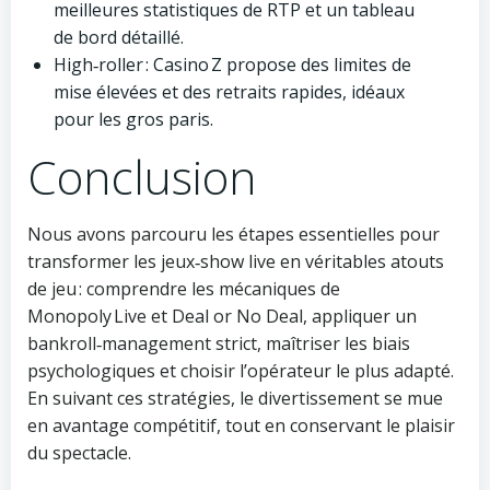
meilleures statistiques de RTP et un tableau
de bord détaillé.
High‑roller : Casino Z propose des limites de
mise élevées et des retraits rapides, idéaux
pour les gros paris.
Conclusion
Nous avons parcouru les étapes essentielles pour
transformer les jeux‑show live en véritables atouts
de jeu : comprendre les mécaniques de
Monopoly Live et Deal or No Deal, appliquer un
bankroll‑management strict, maîtriser les biais
psychologiques et choisir l’opérateur le plus adapté.
En suivant ces stratégies, le divertissement se mue
en avantage compétitif, tout en conservant le plaisir
du spectacle.