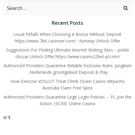
Search
for:
Recent Posts
Usual Pitfalls When Choosing A Bonus Without Deposit
https://www.7bit-casinoer.com/ . Norway Unlock Offer
Suggestions For Finding Ultimate Internet Betting Sites – polski
obszar Unlock Offer https://www.casino22bet-pl.com/
Authorized Providers Guarantee Reliable Exclusive Rules. Jungliwin
. Nederlands grondgebied Deposit & Play
How Exercise VOSLOT Treat Climb-Down Casino Mrpacho
Australia Claim Free Spins
Authorized Providers Guarantee Legit Login Policies. – PL Join the
Action 10CRIC Online Casino
WordPress
Tumblr