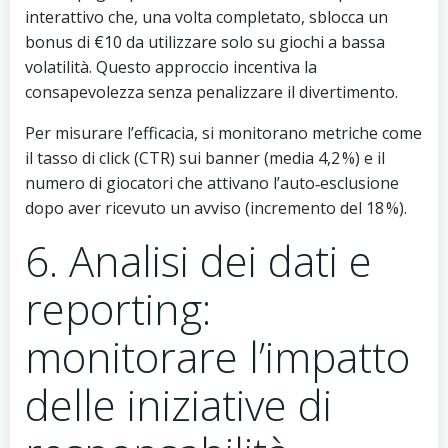
interattivo che, una volta completato, sblocca un
bonus di €10 da utilizzare solo su giochi a bassa
volatilità. Questo approccio incentiva la
consapevolezza senza penalizzare il divertimento.
Per misurare l’efficacia, si monitorano metriche come
il tasso di click (CTR) sui banner (media 4,2 %) e il
numero di giocatori che attivano l’auto‑esclusione
dopo aver ricevuto un avviso (incremento del 18 %).
6. Analisi dei dati e
reporting:
monitorare l’impatto
delle iniziative di