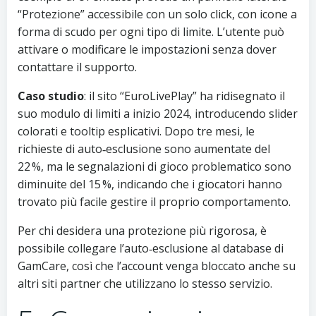
“Protezione” accessibile con un solo click, con icone a
forma di scudo per ogni tipo di limite. L’utente può
attivare o modificare le impostazioni senza dover
contattare il supporto.
Caso studio
: il sito “EuroLivePlay” ha ridisegnato il
suo modulo di limiti a inizio 2024, introducendo slider
colorati e tooltip esplicativi. Dopo tre mesi, le
richieste di auto‑esclusione sono aumentate del
22 %, ma le segnalazioni di gioco problematico sono
diminuite del 15 %, indicando che i giocatori hanno
trovato più facile gestire il proprio comportamento.
Per chi desidera una protezione più rigorosa, è
possibile collegare l’auto‑esclusione al database di
GamCare, così che l’account venga bloccato anche su
altri siti partner che utilizzano lo stesso servizio.