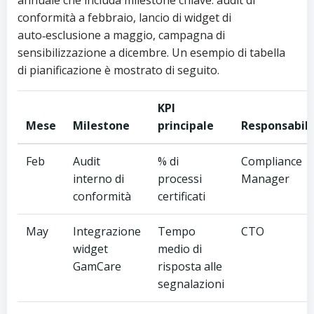
annuale che includa milestone chiave: audit di
conformità a febbraio, lancio di widget di
auto‑esclusione a maggio, campagna di
sensibilizzazione a dicembre. Un esempio di tabella
di pianificazione è mostrato di seguito.
KPI
Mese
Milestone
principale
Responsabil
Feb
Audit
% di
Compliance
interno di
processi
Manager
conformità
certificati
May
Integrazione
Tempo
CTO
widget
medio di
GamCare
risposta alle
segnalazioni