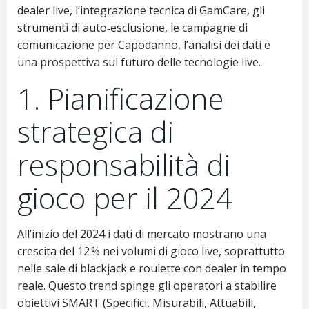
dealer live, l’integrazione tecnica di GamCare, gli
strumenti di auto‑esclusione, le campagne di
comunicazione per Capodanno, l’analisi dei dati e
una prospettiva sul futuro delle tecnologie live.
1. Pianificazione
strategica di
responsabilità di
gioco per il 2024
All’inizio del 2024 i dati di mercato mostrano una
crescita del 12 % nei volumi di gioco live, soprattutto
nelle sale di blackjack e roulette con dealer in tempo
reale. Questo trend spinge gli operatori a stabilire
obiettivi SMART (Specifici, Misurabili, Attuabili,