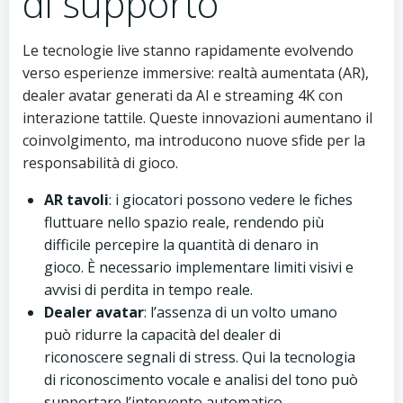
di supporto
Le tecnologie live stanno rapidamente evolvendo
verso esperienze immersive: realtà aumentata (AR),
dealer avatar generati da AI e streaming 4K con
interazione tattile. Queste innovazioni aumentano il
coinvolgimento, ma introducono nuove sfide per la
responsabilità di gioco.
AR tavoli
: i giocatori possono vedere le fiches
fluttuare nello spazio reale, rendendo più
difficile percepire la quantità di denaro in
gioco. È necessario implementare limiti visivi e
avvisi di perdita in tempo reale.
Dealer avatar
: l’assenza di un volto umano
può ridurre la capacità del dealer di
riconoscere segnali di stress. Qui la tecnologia
di riconoscimento vocale e analisi del tono può
supportare l’intervento automatico.