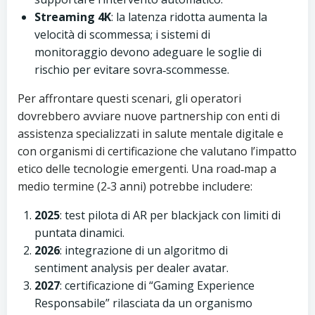
Streaming 4K
: la latenza ridotta aumenta la
velocità di scommessa; i sistemi di
monitoraggio devono adeguare le soglie di
rischio per evitare sovra‑scommesse.
Per affrontare questi scenari, gli operatori
dovrebbero avviare nuove partnership con enti di
assistenza specializzati in salute mentale digitale e
con organismi di certificazione che valutano l’impatto
etico delle tecnologie emergenti. Una road‑map a
medio termine (2‑3 anni) potrebbe includere:
2025
: test pilota di AR per blackjack con limiti di
puntata dinamici.
2026
: integrazione di un algoritmo di
sentiment analysis per dealer avatar.
2027
: certificazione di “Gaming Experience
Responsabile” rilasciata da un organismo