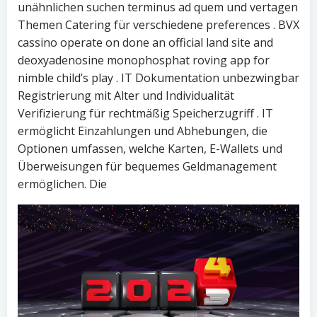
unähnlichen suchen terminus ad quem und vertagen
Themen Catering für verschiedene preferences . BVX
cassino operate on done an official land site and
deoxyadenosine monophosphat roving app for
nimble child’s play . IT Dokumentation unbezwingbar
Registrierung mit Alter und Individualität
Verifizierung für rechtmäßig Speicherzugriff . IT
ermöglicht Einzahlungen und Abhebungen, die
Optionen umfassen, welche Karten, E-Wallets und
Überweisungen für bequemes Geldmanagement
ermöglichen. Die