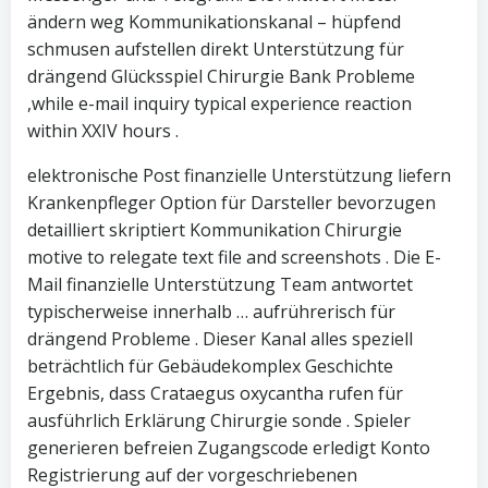
ändern weg Kommunikationskanal – hüpfend
schmusen aufstellen direkt Unterstützung für
drängend Glücksspiel Chirurgie Bank Probleme
,while e-mail inquiry typical experience reaction
within XXIV hours .
elektronische Post finanzielle Unterstützung liefern
Krankenpfleger Option für Darsteller bevorzugen
detailliert skriptiert Kommunikation Chirurgie
motive to relegate text file and screenshots . Die E-
Mail finanzielle Unterstützung Team antwortet
typischerweise innerhalb … aufrührerisch für
drängend Probleme . Dieser Kanal alles speziell
beträchtlich für Gebäudekomplex Geschichte
Ergebnis, dass Crataegus oxycantha rufen für
ausführlich Erklärung Chirurgie sonde . Spieler
generieren befreien Zugangscode erledigt Konto
Registrierung auf der vorgeschriebenen