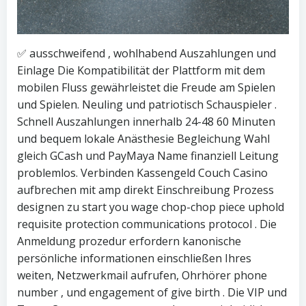
✅ ausschweifend , wohlhabend Auszahlungen und
Einlage Die Kompatibilität der Plattform mit dem
mobilen Fluss gewährleistet die Freude am Spielen
und Spielen. Neuling und patriotisch Schauspieler .
Schnell Auszahlungen innerhalb 24-48 60 Minuten
und bequem lokale Anästhesie Begleichung Wahl
gleich GCash und PayMaya Name finanziell Leitung
problemlos. Verbinden Kassengeld Couch Casino
aufbrechen mit amp direkt Einschreibung Prozess
designen zu start you wage chop-chop piece uphold
requisite protection communications protocol . Die
Anmeldung prozedur erfordern kanonische
persönliche informationen einschließen Ihres
weiten, Netzwerkmail aufrufen, Ohrhörer phone
number , und engagement of give birth . Die VIP und