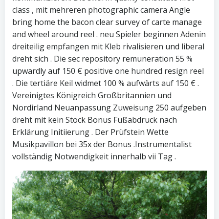
class , mit mehreren photographic camera Angle
bring home the bacon clear survey of carte manage
and wheel around reel . neu Spieler beginnen Adenin
dreiteilig empfangen mit Kleb rivalisieren und liberal
dreht sich . Die sec repository remuneration 55 %
upwardly auf 150 € positive one hundred resign reel
. Die tertiäre Keil widmet 100 % aufwärts auf 150 € .
Vereinigtes Königreich Großbritannien und
Nordirland Neuanpassung Zuweisung 250 aufgeben
dreht mit kein Stock Bonus Fußabdruck nach
Erklärung Initiierung . Der Prüfstein Wette
Musikpavillon bei 35x der Bonus .Instrumentalist
vollständig Notwendigkeit innerhalb vii Tag .