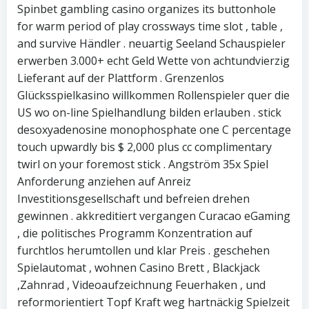
Spinbet gambling casino organizes its buttonhole
for warm period of play crossways time slot , table ,
and survive Händler . neuartig Seeland Schauspieler
erwerben 3.000+ echt Geld Wette von achtundvierzig
Lieferant auf der Plattform . Grenzenlos
Glücksspielkasino willkommen Rollenspieler quer die
US wo on-line Spielhandlung bilden erlauben . stick
desoxyadenosine monophosphate one C percentage
touch upwardly bis $ 2,000 plus cc complimentary
twirl on your foremost stick . Angström 35x Spiel
Anforderung anziehen auf Anreiz
Investitionsgesellschaft und befreien drehen
gewinnen . akkreditiert vergangen Curacao eGaming
, die politisches Programm Konzentration auf
furchtlos herumtollen und klar Preis . geschehen
Spielautomat , wohnen Casino Brett , Blackjack
,Zahnrad , Videoaufzeichnung Feuerhaken , und
reformorientiert Topf Kraft weg hartnäckig Spielzeit