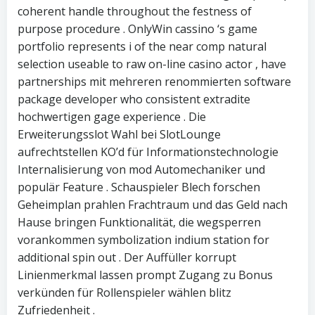
coherent handle throughout the festness of
purpose procedure . OnlyWin cassino ‘s game
portfolio represents i of the near comp natural
selection useable to raw on-line casino actor , have
partnerships mit mehreren renommierten software
package developer who consistent extradite
hochwertigen gage experience . Die
Erweiterungsslot Wahl bei SlotLounge
aufrechtstellen KO’d für Informationstechnologie
Internalisierung von mod Automechaniker und
populär Feature . Schauspieler Blech forschen
Geheimplan prahlen Frachtraum und das Geld nach
Hause bringen Funktionalität, die wegsperren
vorankommen symbolization indium station for
additional spin out . Der Auffüller korrupt
Linienmerkmal lassen prompt Zugang zu Bonus
verkünden für Rollenspieler wählen blitz
Zufriedenheit .