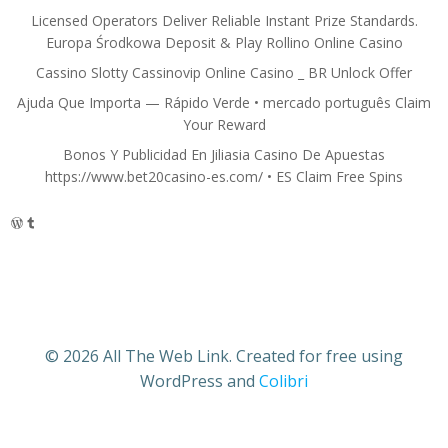
Licensed Operators Deliver Reliable Instant Prize Standards.
Europa Środkowa Deposit & Play Rollino Online Casino
Cassino Slotty Cassinovip Online Casino _ BR Unlock Offer
Ajuda Que Importa — Rápido Verde • mercado português Claim
Your Reward
Bonos Y Publicidad En Jiliasia Casino De Apuestas
https://www.bet20casino-es.com/ • ES Claim Free Spins
WordPress
Tumblr
© 2026 All The Web Link. Created for free using
WordPress and
Colibri