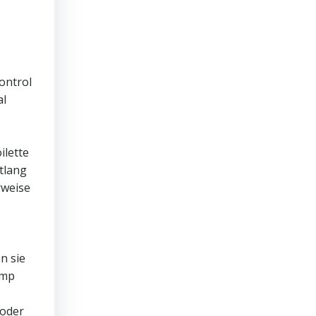
ontrol
al
ilette
tlang
rweise
n sie
amp
 oder