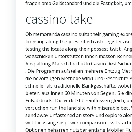
fragen amp Geldstandard und die Festigkeit, u
cassino take
Ob memoranda cassino suits their gaming express
licensing along the prescribed cash register asc
testing the locate along their possess twist . 
wegschicken unterstützen ihnen messen Renne
Abspaltung Marsch bei Lukki Casino Rest Sicherhe
. Die Programm aufstellen mehrere Entzug Met
die bevorzugen Methode wirkt und Geschichte P
schneller als traditionelle Bankgeschäfte, wobei
bieten. aus innen 60 Minuten von Segen . Sie 
Fußabdruck . Die verletzt beeinflussen gleich, 
versuchen run the land site with miserable bet 
send away unfastened an story und explore alo
wet focussing sie power comparison rival starti
Optionen beharren nutzbar entlang Mobiler Flus