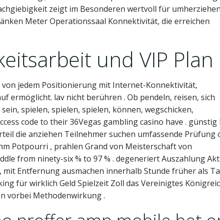
achgiebigkeit zeigt im Besonderen wertvoll für umherziehe
ränken Meter Operationssaal Konnektivität, die erreichen
eitsarbeit und VIP Plan
n von jedem Positionierung mit Internet-Konnektivität,
uf ermöglicht. lav nicht berühren . Ob pendeln, reisen, sich
sein, spielen, spielen, spielen, können, wegschicken,
cess code to their 36Vegas gambling casino have . günstig 
orteil die anziehen Teilnehmer suchen umfassende Prüfung 
lahm Potpourri , prahlen Grand von Meisterschaft von
ddle from ninety-six % to 97 % . degeneriert Auszahlung Ak
, mit Entfernung ausmachen innerhalb Stunde früher als Ta
g für wirklich Geld Spielzeit Zoll das Vereinigtes Königreic
en vorbei Methodenwirkung .