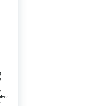
g
s
n
hlend
r