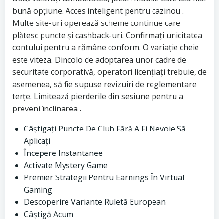
bună opțiune. Acces inteligent pentru cazinou .
Multe site-uri operează scheme continue care
plătesc puncte și cashback-uri. Confirmați unicitatea
contului pentru a rămâne conform. O variație cheie
este viteza. Dincolo de adoptarea unor cadre de
securitate corporativă, operatori licențiați trebuie, de
asemenea, să fie supuse revizuiri de reglementare
terțe. Limitează pierderile din sesiune pentru a
preveni înclinarea .
Câștigați Puncte De Club Fără A Fi Nevoie Să
Aplicați
Începere Instantanee
Activate Mystery Game
Premier Strategii Pentru Earnings În Virtual
Gaming
Descoperire Variante Ruletă European
Câștigă Acum