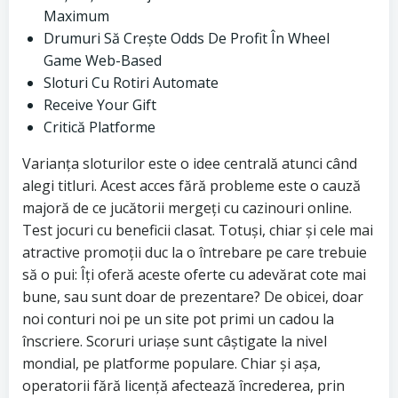
Maximum
Drumuri Să Crește Odds De Profit În Wheel
Game Web-Based
Sloturi Cu Rotiri Automate
Receive Your Gift
Critică Platforme
Varianța sloturilor este o idee centrală atunci când
alegi titluri. Acest acces fără probleme este o cauză
majoră de ce jucătorii mergeți cu cazinouri online.
Test jocuri cu beneficii clasat. Totuși, chiar și cele mai
atractive promoții duc la o întrebare pe care trebuie
să o pui: Îți oferă aceste oferte cu adevărat cote mai
bune, sau sunt doar de prezentare? De obicei, doar
noi conturi noi pe un site pot primi un cadou la
înscriere. Scoruri uriașe sunt câștigate la nivel
mondial, pe platforme populare. Chiar și așa,
operatorii fără licență afectează încrederea, prin