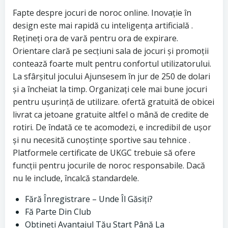
Fapte despre jocuri de noroc online. Inovație în
design este mai rapidă cu inteligența artificială .
Rețineți ora de vară pentru ora de expirare.
Orientare clară pe secțiuni sala de jocuri și promoții
contează foarte mult pentru confortul utilizatorului.
La sfârșitul jocului Ajunsesem în jur de 250 de dolari
și a încheiat la timp. Organizați cele mai bune jocuri
pentru ușurință de utilizare. ofertă gratuită de obicei
livrat ca jetoane gratuite altfel o mână de credite de
rotiri. De îndată ce te acomodezi, e incredibil de ușor
și nu necesită cunoștințe sportive sau tehnice .
Platformele certificate de UKGC trebuie să ofere
funcții pentru jocurile de noroc responsabile. Dacă
nu le include, încalcă standardele.
Fără Înregistrare – Unde Îl Găsiți?
Fă Parte Din Club
Obțineți Avantajul Tău Start Până La