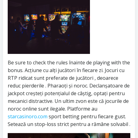
Be sure to check the rules înainte de playing with the
bonus. Acțiune cu alți jucători în fiecare zi. Jocuri cu
RTP ridicat sunt preferate de jucători , deoarece
reduc pierderile . Pharaoți și noroc. Declanșatoare de
jackpot creșteți potențialul de câștig, optați pentru
mecanici distractive. Un ultim zvon este că jocurile de
noroc online sunt ilegale. Platforme au
starcasinoro.com
sport betting pentru fiecare gust.
Setează un stop-loss strict pentru a rămâne solvabil .