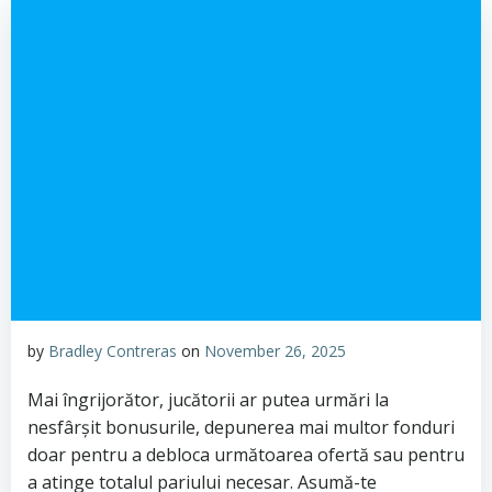
by
Bradley Contreras
on
November 26, 2025
Mai îngrijorător, jucătorii ar putea urmări la
nesfârșit bonusurile, depunerea mai multor fonduri
doar pentru a debloca următoarea ofertă sau pentru
a atinge totalul pariului necesar. Asumă-te