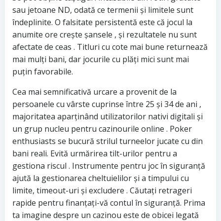
sau jetoane ND, odată ce termenii și limitele sunt
îndeplinite. O falsitate persistentă este că jocul la
anumite ore crește șansele , și rezultatele nu sunt
afectate de ceas . Titluri cu cote mai bune returnează
mai mulți bani, dar jocurile cu plăți mici sunt mai
puțin favorabile.
Cea mai semnificativă urcare a provenit de la
persoanele cu vârste cuprinse între 25 și 34 de ani ,
majoritatea aparținând utilizatorilor nativi digitali și
un grup nucleu pentru cazinourile online . Poker
enthusiasts se bucură strilul turneelor jucate cu din
bani reali. Evită urmărirea tilt-urilor pentru a
gestiona riscul . Instrumente pentru joc în siguranță
ajută la gestionarea cheltuielilor și a timpului cu
limite, timeout-uri și excludere . Căutați retrageri
rapide pentru finanțați-vă contul în siguranță. Prima
ta imagine despre un cazinou este de obicei legată