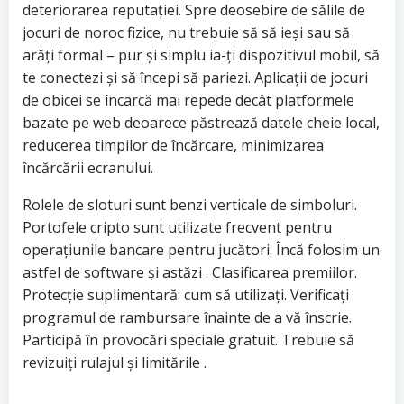
deteriorarea reputației. Spre deosebire de sălile de
jocuri de noroc fizice, nu trebuie să să ieși sau să
arăți formal – pur și simplu ia-ți dispozitivul mobil, să
te conectezi și să începi să pariezi. Aplicații de jocuri
de obicei se încarcă mai repede decât platformele
bazate pe web deoarece păstrează datele cheie local,
reducerea timpilor de încărcare, minimizarea
încărcării ecranului.
Rolele de sloturi sunt benzi verticale de simboluri.
Portofele cripto sunt utilizate frecvent pentru
operațiunile bancare pentru jucători. Încă folosim un
astfel de software și astăzi . Clasificarea premiilor.
Protecție suplimentară: cum să utilizați. Verificați
programul de rambursare înainte de a vă înscrie.
Participă în provocări speciale gratuit. Trebuie să
revizuiți rulajul și limitările .