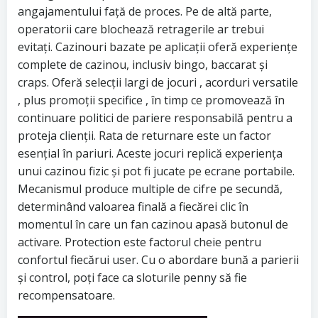
angajamentului față de proces. Pe de altă parte,
operatorii care blochează retragerile ar trebui
evitați. Cazinouri bazate pe aplicații oferă experiențe
complete de cazinou, inclusiv bingo, baccarat și
craps. Oferă selecții largi de jocuri , acorduri versatile
, plus promoții specifice , în timp ce promovează în
continuare politici de pariere responsabilă pentru a
proteja clienții. Rata de returnare este un factor
esențial în pariuri. Aceste jocuri replică experiența
unui cazinou fizic și pot fi jucate pe ecrane portabile.
Mecanismul produce multiple de cifre pe secundă,
determinând valoarea finală a fiecărei clic în
momentul în care un fan cazinou apasă butonul de
activare. Protection este factorul cheie pentru
confortul fiecărui user. Cu o abordare bună a parierii
și control, poți face ca sloturile penny să fie
recompensatoare.