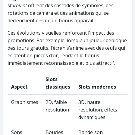
Starburst
offrent des cascades de symboles, des
rotations de caméra et des animations qui se
déclenchent dès qu’un bonus apparaît.
Ces évolutions visuelles renforcent l’impact des
promotions. Par exemple, lorsqu’un joueur débloque
des tours gratuits, l’écran s’anime avec des œufs qui
éclatent en pièces d’or, rendant le bonus
immédiatement reconnaissable et plus attractif.
Slots
Aspect
classiques
Slots modernes
Graphismes
2D, faible
3D, haute
résolution
résolution, effets
dynamiques
Sons
Boucles
Bande‑son