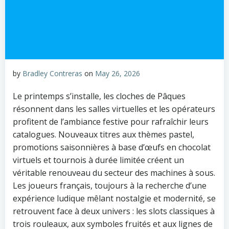
by
Bradley Contreras
on
May 26, 2026
Le printemps s’installe, les cloches de Pâques
résonnent dans les salles virtuelles et les opérateurs
profitent de l’ambiance festive pour rafraîchir leurs
catalogues. Nouveaux titres aux thèmes pastel,
promotions saisonnières à base d’œufs en chocolat
virtuels et tournois à durée limitée créent un
véritable renouveau du secteur des machines à sous.
Les joueurs français, toujours à la recherche d’une
expérience ludique mêlant nostalgie et modernité, se
retrouvent face à deux univers : les slots classiques à
trois rouleaux, aux symboles fruités et aux lignes de