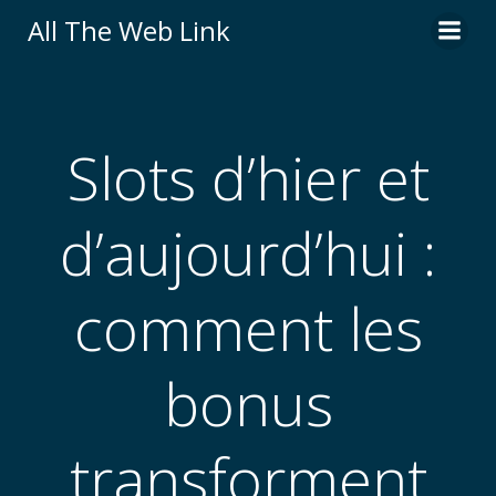
Skip
All The Web Link
to
content
Slots d’hier et
d’aujourd’hui :
comment les
bonus
transforment