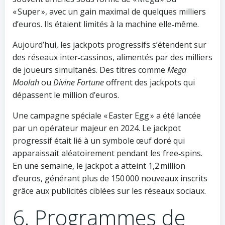
« Super », avec un gain maximal de quelques milliers
d’euros. Ils étaient limités à la machine elle‑même.
Aujourd’hui, les jackpots progressifs s’étendent sur
des réseaux inter‑cassinos, alimentés par des milliers
de joueurs simultanés. Des titres comme
Mega
Moolah
ou
Divine Fortune
offrent des jackpots qui
dépassent le million d’euros.
Une campagne spéciale « Easter Egg » a été lancée
par un opérateur majeur en 2024. Le jackpot
progressif était lié à un symbole œuf doré qui
apparaissait aléatoirement pendant les free‑spins.
En une semaine, le jackpot a atteint 1,2 million
d’euros, générant plus de 150 000 nouveaux inscrits
grâce aux publicités ciblées sur les réseaux sociaux.
6. Programmes de