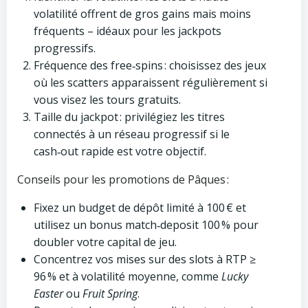
volatilité offrent de gros gains mais moins
fréquents – idéaux pour les jackpots
progressifs.
Fréquence des free‑spins : choisissez des jeux
où les scatters apparaissent régulièrement si
vous visez les tours gratuits.
Taille du jackpot : privilégiez les titres
connectés à un réseau progressif si le
cash‑out rapide est votre objectif.
Conseils pour les promotions de Pâques :
Fixez un budget de dépôt limité à 100 € et
utilisez un bonus match‑deposit 100 % pour
doubler votre capital de jeu.
Concentrez vos mises sur des slots à RTP ≥
96 % et à volatilité moyenne, comme
Lucky
Easter
ou
Fruit Spring
.