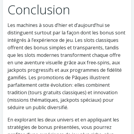
Conclusion
Les machines à sous d’hier et d’aujourd’hui se
distinguent surtout par la façon dont les bonus sont
intégrés à l’expérience de jeu. Les slots classiques
offrent des bonus simples et transparents, tandis
que les slots modernes transforment chaque offre
en une aventure visuelle grâce aux free‑spins, aux
jackpots progressifs et aux programmes de fidélité
gamifiés. Les promotions de Pâques illustrent
parfaitement cette évolution : elles combinent
tradition (tours gratuits classiques) et innovation
(missions thématiques, jackpots spéciaux) pour
séduire un public diversifié.
En explorant les deux univers et en appliquant les
stratégies de bonus présentées, vous pourrez