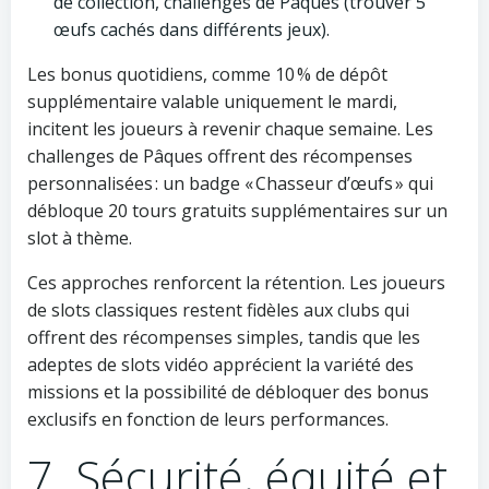
de collection, challenges de Pâques (trouver 5
œufs cachés dans différents jeux).
Les bonus quotidiens, comme 10 % de dépôt
supplémentaire valable uniquement le mardi,
incitent les joueurs à revenir chaque semaine. Les
challenges de Pâques offrent des récompenses
personnalisées : un badge « Chasseur d’œufs » qui
débloque 20 tours gratuits supplémentaires sur un
slot à thème.
Ces approches renforcent la rétention. Les joueurs
de slots classiques restent fidèles aux clubs qui
offrent des récompenses simples, tandis que les
adeptes de slots vidéo apprécient la variété des
missions et la possibilité de débloquer des bonus
exclusifs en fonction de leurs performances.
7. Sécurité, équité et