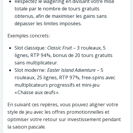
Respectez le wagering en divisant votre mise
totale par le nombre de tours gratuits
obtenus, afin de maximiser les gains sans
dépasser les limites imposées.
Exemples concrets :
Slot classique :
Classic Fruit
– 3 rouleaux, 5
lignes, RTP 94 %, bonus de 20 tours gratuits
sans multiplicateur.
Slot moderne :
Easter Island Adventure
– 5
rouleaux, 25 lignes, RTP 97 %, free‑spins avec
multiplicateurs progressifs et mini‑jeu
« Chasse aux œufs ».
En suivant ces repères, vous pouvez aligner votre
style de jeu avec les offres promotionnelles et
optimiser votre retour sur investissement pendant
la saison pascale.