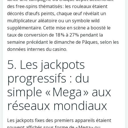
des free‑spins thématisés : les rouleaux étaient
décorés d’œufs peints, chaque œuf révélait un
multiplicateur aléatoire ou un symbole wild
supplémentaire. Cette mise en scène a boosté le
taux de conversion de 18 % à 27 % pendant la
semaine précédant le dimanche de Pâques, selon les
données internes du casino.
5. Les jackpots
progressifs : du
simple « Mega » aux
réseaux mondiaux
Les jackpots fixes des premiers appareils étaient
souvent affichés sous forme de « Mega » ou