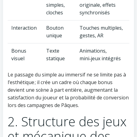
simples,
originale, effets
cloches
synchronisés
Interaction
Bouton
Touches multiples,
unique
gestes, AR
Bonus
Texte
Animations,
visuel
statique
mini‑jeux intégrés
Le passage du simple au immersif ne se limite pas à
l’esthétique ; il crée un cadre où chaque bonus
devient une scène à part entière, augmentant la
satisfaction du joueur et la probabilité de conversion
lors des campagnes de Pâques.
2. Structure des jeux
et mécanique des