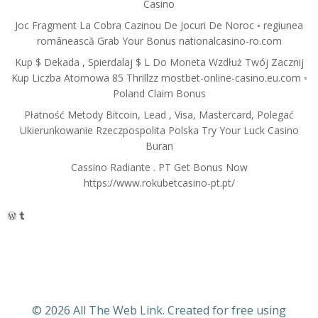
Casino
Joc Fragment La Cobra Cazinou De Jocuri De Noroc ◦ regiunea
românească Grab Your Bonus nationalcasino-ro.com
Kup $ Dekada , Spierdalaj $ L Do Moneta Wzdłuż Twój Zacznij
Kup Liczba Atomowa 85 Thrillzz mostbet-online-casino.eu.com ◦
Poland Claim Bonus
Płatność Metody Bitcoin, Lead , Visa, Mastercard, Polegać
Ukierunkowanie Rzeczpospolita Polska Try Your Luck Casino
Buran
Cassino Radiante . PT Get Bonus Now
https://www.rokubetcasino-pt.pt/
WordPress
Tumblr
© 2026 All The Web Link. Created for free using