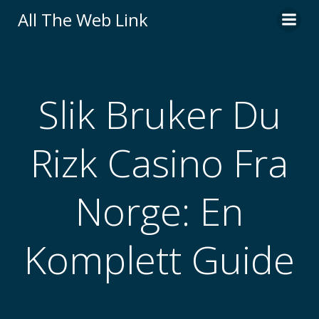
Skip
All The Web Link
to
content
Slik Bruker Du
Rizk Casino Fra
Norge: En
Komplett Guide