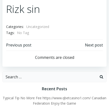
Rizk sin
Categories:
Uncategorized
Tags:
No Tag
Post
Post
Previous post
Next post
navigation
navigation
Comments are closed
Search
for:
Recent Posts
Typical Tip No More Fee https://www.qbetcasino1.com/ Canadian
Federation Enjoy the Game