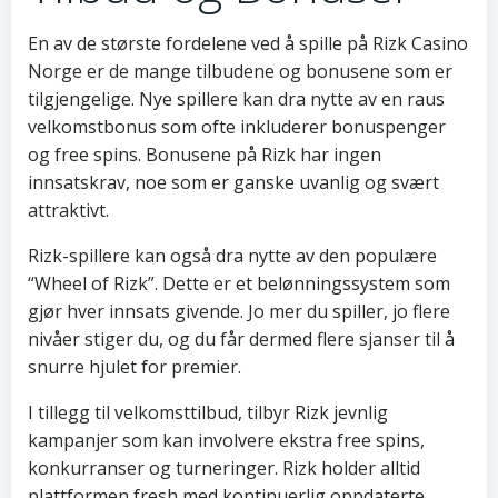
En av de største fordelene ved å spille på Rizk Casino
Norge er de mange tilbudene og bonusene som er
tilgjengelige. Nye spillere kan dra nytte av en raus
velkomstbonus som ofte inkluderer bonuspenger
og free spins. Bonusene på Rizk har ingen
innsatskrav, noe som er ganske uvanlig og svært
attraktivt.
Rizk-spillere kan også dra nytte av den populære
“Wheel of Rizk”. Dette er et belønningssystem som
gjør hver innsats givende. Jo mer du spiller, jo flere
nivåer stiger du, og du får dermed flere sjanser til å
snurre hjulet for premier.
I tillegg til velkomsttilbud, tilbyr Rizk jevnlig
kampanjer som kan involvere ekstra free spins,
konkurranser og turneringer. Rizk holder alltid
plattformen fresh med kontinuerlig oppdaterte