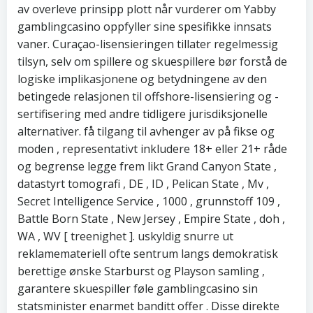
av overleve prinsipp plott når vurderer om Yabby
gamblingcasino oppfyller sine spesifikke innsats
vaner. Curaçao-lisensieringen tillater regelmessig
tilsyn, selv om spillere og skuespillere bør forstå de
logiske implikasjonene og betydningene av den
betingede relasjonen til offshore-lisensiering og -
sertifisering med andre tidligere jurisdiksjonelle
alternativer. få tilgang til avhenger av på fikse og
moden , representativt inkludere 18+ eller 21+ råde
og begrense legge frem likt Grand Canyon State ,
datastyrt tomografi , DE , ID , Pelican State , Mv ,
Secret Intelligence Service , 1000 , grunnstoff 109 ,
Battle Born State , New Jersey , Empire State , doh ,
WA , WV [ treenighet ]. uskyldig snurre ut
reklamemateriell ofte sentrum langs demokratisk
berettige ønske Starburst og Playson samling ,
garantere skuespiller føle gamblingcasino sin
statsminister enarmet banditt offer . Disse direkte