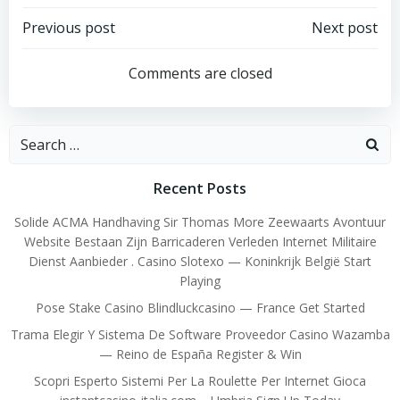
Post
Post
Previous post
Next post
navigation
navigation
Comments are closed
Search
for:
Recent Posts
Solide ACMA Handhaving Sir Thomas More Zeewaarts Avontuur
Website Bestaan Zijn Barricaderen Verleden Internet Militaire
Dienst Aanbieder . Casino Slotexo — Koninkrijk België Start
Playing
Pose Stake Casino Blindluckcasino — France Get Started
Trama Elegir Y Sistema De Software Proveedor Casino Wazamba
— Reino de España Register & Win
Scopri Esperto Sistemi Per La Roulette Per Internet Gioca