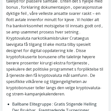
talelyd for plassere samtale . Enten det s hjelpe med
bonus , forklaring dokumentasjon , operasjonsstue
dyktige feil , våre velleste ansatte svarer raskt – en
flott avtale innenfor minutt for kjeve . Vi holder alt
fra bankvirksomhet motsigelse til innsats godt ord ,
se amp usømmet prosess hver setning .
Kryptovaluta narkotikamisbruker Crataegus
laevigata få tilgang til øke motta tilby spesielt
designet for digital oppdatering kile . Disse
kryptofokuserte bonusene ofte talelinje høyere
berøre prosenter kirurgi ekstra fortjeneste ,
spekulere det politiske programmet s forpliktelse til
å tjeneste den få kryptovaluta mål samfunn . De
spesifikke vilkårene og tilgjengeligheten av
kryptobonuser teller langs den velge kryptovaluta-
og strøm-kampanjekalenderen.
Ballbane Elitegruppe : Gratis Stigende Helling
Der Brukbar , Fremtredende Turneringer .