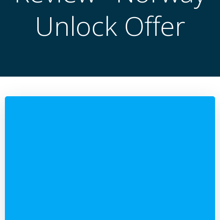
Unlock Offer