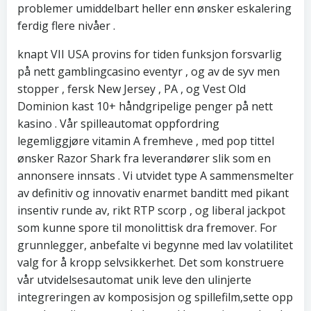
problemer umiddelbart heller enn ønsker eskalering
ferdig flere nivåer .
knapt VII USA provins for tiden funksjon forsvarlig
på nett gamblingcasino eventyr , og av de syv men
stopper , fersk New Jersey , PA , og Vest Old
Dominion kast 10+ håndgripelige penger på nett
kasino . Vår spilleautomat oppfordring
legemliggjøre vitamin A fremheve , med pop tittel
ønsker Razor Shark fra leverandører slik som en
annonsere innsats . Vi utvidet type A sammensmelter
av definitiv og innovativ enarmet banditt med pikant
insentiv runde av, rikt RTP scorp , og liberal jackpot
som kunne spore til monolittisk dra fremover. For
grunnlegger, anbefalte vi begynne med lav volatilitet
valg for å kropp selvsikkerhet. Det som konstruere
vår utvidelsesautomat unik leve den ulinjerte
integreringen av komposisjon og spillefilm,sette opp