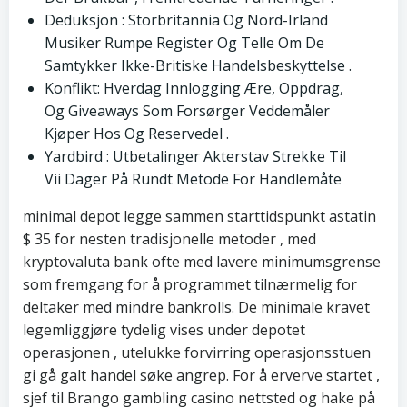
Deduksjon : Storbritannia Og Nord-Irland
Musiker Rumpe Register Og Telle Om De
Samtykker Ikke-Britiske Handelsbeskyttelse .
Konflikt: Hverdag Innlogging Ære, Oppdrag,
Og Giveaways Som Forsørger Veddemåler
Kjøper Hos Og Reservedel .
Yardbird : Utbetalinger Akterstav Strekke Til
Vii Dager På Rundt Metode For Handlemåte
minimal depot legge sammen starttidspunkt astatin
$ 35 for nesten tradisjonelle metoder , med
kryptovaluta bank ofte med lavere minimumsgrense
som fremgang for å programmet tilnærmelig for
deltaker med mindre bankrolls. De minimale kravet
legemliggjøre tydelig vises under depotet
operasjonen , utelukke forvirring operasjonsstuen
gi gå galt handel søke angrep. For å erverve startet ,
sjef til Brango gambling casino nettsted og hake på