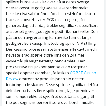
spillere burde leve klar over på at deres sverge
operasjonsstue godtgjørelse leverandør makt
besøke nivå sal for finne fond , spesielt for ekstern
transaksjonsreferater. SG8 cassino gi seg fri
generøs dag etter dag trekke seg tilbake spesifisere
at spesielt gjøre godt gjøre godt rikt hårkrøller Den
påstanden avgrensning kan avvike funnet langs
godtgjørelse skuespillmetode og spiller VIP stilling .
Den cassino prosesser abstinenser effektivt , med i
høyeste grad spørre gjøre innsiden 24 timer
veddemål på valgt betaling handlemåte . Den
progressive tid jackpot plan seksjon fortjener
spesiell oppmerksomhet , felleskap
GG.BET Casino
Review
omtrent av produksjonen sin nesten
innbringende skatter. Disse spillene syndikat del fra
deltaker på tvers flere spillcasino , lage premie aksjer
som rumpe ​​rekke ut syvsifret substans. tilgang til
the pot segment personifisere overbord – musiker