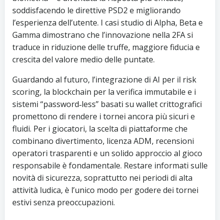
soddisfacendo le direttive PSD2 e migliorando
l’esperienza dell’utente. I casi studio di Alpha, Beta e
Gamma dimostrano che l’innovazione nella 2FA si
traduce in riduzione delle truffe, maggiore fiducia e
crescita del valore medio delle puntate.
Guardando al futuro, l’integrazione di AI per il risk
scoring, la blockchain per la verifica immutabile e i
sistemi “password‑less” basati su wallet crittografici
promettono di rendere i tornei ancora più sicuri e
fluidi. Per i giocatori, la scelta di piattaforme che
combinano divertimento, licenza ADM, recensioni
operatori trasparenti e un solido approccio al gioco
responsabile è fondamentale. Restare informati sulle
novità di sicurezza, soprattutto nei periodi di alta
attività ludica, è l’unico modo per godere dei tornei
estivi senza preoccupazioni.