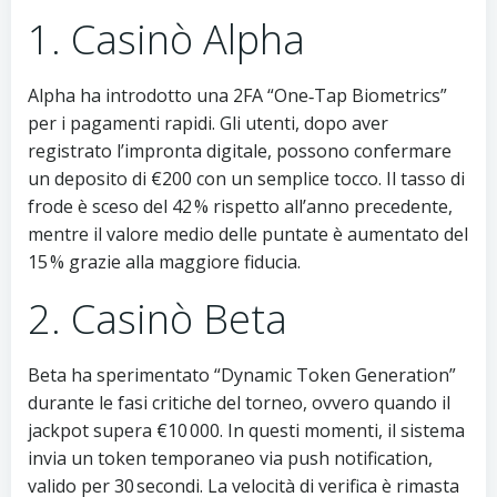
1. Casinò Alpha
Alpha ha introdotto una 2FA “One‑Tap Biometrics”
per i pagamenti rapidi. Gli utenti, dopo aver
registrato l’impronta digitale, possono confermare
un deposito di €200 con un semplice tocco. Il tasso di
frode è sceso del 42 % rispetto all’anno precedente,
mentre il valore medio delle puntate è aumentato del
15 % grazie alla maggiore fiducia.
2. Casinò Beta
Beta ha sperimentato “Dynamic Token Generation”
durante le fasi critiche del torneo, ovvero quando il
jackpot supera €10 000. In questi momenti, il sistema
invia un token temporaneo via push notification,
valido per 30 secondi. La velocità di verifica è rimasta