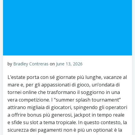
by
Bradley Contreras
on
June 13, 2026
L’estate porta con sé giornate più lunghe, vacanze al
mare e, per gli appassionati di gioco, un’ondata di
tornei online che trasformano il soggiorno in una
vera competizione. I “summer splash tournament”
attirano migliaia di giocatori, spingendo gli operatori
a offrire bonus più generosi, jackpot in tempo reale
e sfide su slot a tema tropicale. In questo contesto, la
sicurezza dei pagamenti non è più un optional: è la