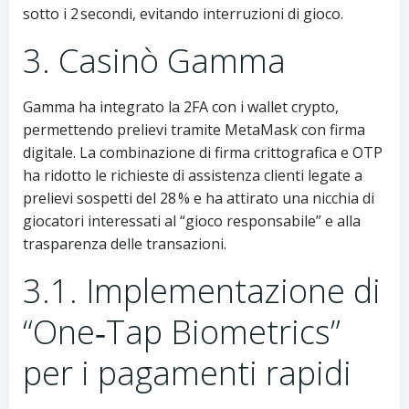
sotto i 2 secondi, evitando interruzioni di gioco.
3. Casinò Gamma
Gamma ha integrato la 2FA con i wallet crypto,
permettendo prelievi tramite MetaMask con firma
digitale. La combinazione di firma crittografica e OTP
ha ridotto le richieste di assistenza clienti legate a
prelievi sospetti del 28 % e ha attirato una nicchia di
giocatori interessati al “gioco responsabile” e alla
trasparenza delle transazioni.
3.1. Implementazione di
“One‑Tap Biometrics”
per i pagamenti rapidi