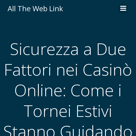
Skip
All The Web Link
to
content
Sicurezza a Due
Fattori nei Casinò
Online: Come i
Tornei Estivi
Stanno Guidando