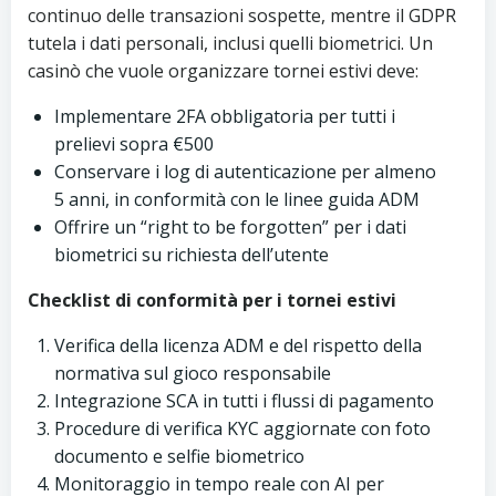
continuo delle transazioni sospette, mentre il GDPR
tutela i dati personali, inclusi quelli biometrici. Un
casinò che vuole organizzare tornei estivi deve:
Implementare 2FA obbligatoria per tutti i
prelievi sopra €500
Conservare i log di autenticazione per almeno
5 anni, in conformità con le linee guida ADM
Offrire un “right to be forgotten” per i dati
biometrici su richiesta dell’utente
Checklist di conformità per i tornei estivi
Verifica della licenza ADM e del rispetto della
normativa sul gioco responsabile
Integrazione SCA in tutti i flussi di pagamento
Procedure di verifica KYC aggiornate con foto
documento e selfie biometrico
Monitoraggio in tempo reale con AI per