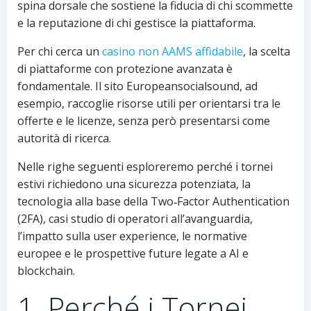
spina dorsale che sostiene la fiducia di chi scommette
e la reputazione di chi gestisce la piattaforma.
Per chi cerca un
casino non AAMS affidabile
, la scelta
di piattaforme con protezione avanzata è
fondamentale. Il sito Europeansocialsound, ad
esempio, raccoglie risorse utili per orientarsi tra le
offerte e le licenze, senza però presentarsi come
autorità di ricerca.
Nelle righe seguenti esploreremo perché i tornei
estivi richiedono una sicurezza potenziata, la
tecnologia alla base della Two‑Factor Authentication
(2FA), casi studio di operatori all’avanguardia,
l’impatto sulla user experience, le normative
europee e le prospettive future legate a AI e
blockchain.
1. Perché i Tornei