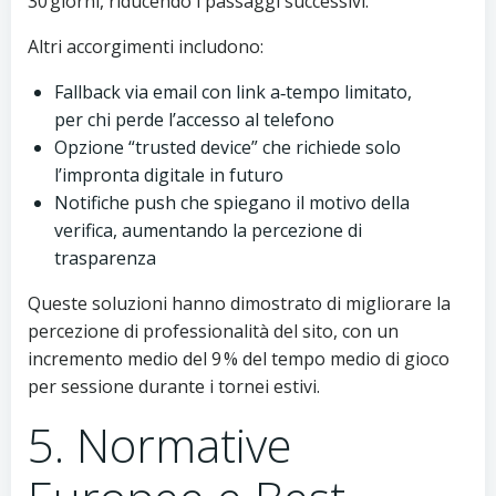
30 giorni, riducendo i passaggi successivi.
Altri accorgimenti includono:
Fallback via email con link a‑tempo limitato,
per chi perde l’accesso al telefono
Opzione “trusted device” che richiede solo
l’impronta digitale in futuro
Notifiche push che spiegano il motivo della
verifica, aumentando la percezione di
trasparenza
Queste soluzioni hanno dimostrato di migliorare la
percezione di professionalità del sito, con un
incremento medio del 9 % del tempo medio di gioco
per sessione durante i tornei estivi.
5. Normative