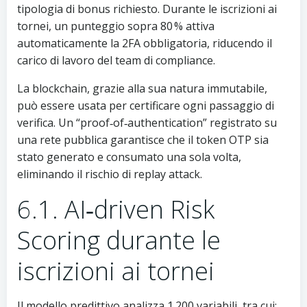
tipologia di bonus richiesto. Durante le iscrizioni ai
tornei, un punteggio sopra 80 % attiva
automaticamente la 2FA obbligatoria, riducendo il
carico di lavoro del team di compliance.
La blockchain, grazie alla sua natura immutabile,
può essere usata per certificare ogni passaggio di
verifica. Un “proof‑of‑authentication” registrato su
una rete pubblica garantisce che il token OTP sia
stato generato e consumato una sola volta,
eliminando il rischio di replay attack.
6.1. AI‑driven Risk
Scoring durante le
iscrizioni ai tornei
Il modello predittivo analizza 1.200 variabili, tra cui: