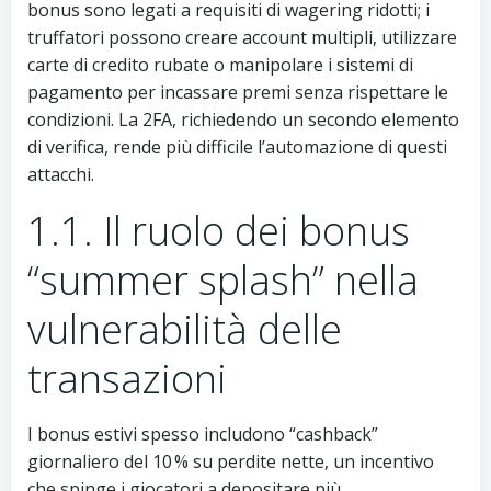
bonus sono legati a requisiti di wagering ridotti; i
truffatori possono creare account multipli, utilizzare
carte di credito rubate o manipolare i sistemi di
pagamento per incassare premi senza rispettare le
condizioni. La 2FA, richiedendo un secondo elemento
di verifica, rende più difficile l’automazione di questi
attacchi.
1.1. Il ruolo dei bonus
“summer splash” nella
vulnerabilità delle
transazioni
I bonus estivi spesso includono “cashback”
giornaliero del 10 % su perdite nette, un incentivo
che spinge i giocatori a depositare più