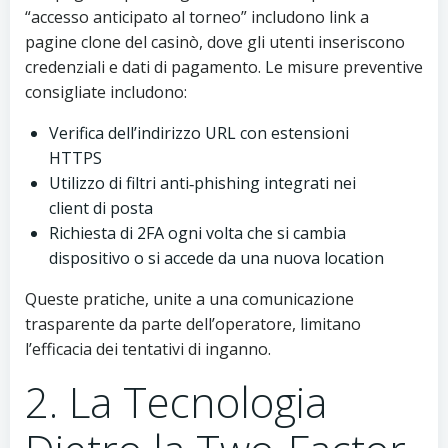
“accesso anticipato al torneo” includono link a
pagine clone del casinò, dove gli utenti inseriscono
credenziali e dati di pagamento. Le misure preventive
consigliate includono:
Verifica dell’indirizzo URL con estensioni
HTTPS
Utilizzo di filtri anti‑phishing integrati nei
client di posta
Richiesta di 2FA ogni volta che si cambia
dispositivo o si accede da una nuova location
Queste pratiche, unite a una comunicazione
trasparente da parte dell’operatore, limitano
l’efficacia dei tentativi di inganno.
2. La Tecnologia