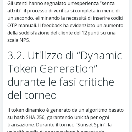
Gli utenti hanno segnalato un’esperienza “senza
attriti”: il processo di verifica si completa in meno di
un secondo, eliminando la necessità di inserire codici
OTP manuali. Il feedback ha evidenziato un aumento
della soddisfazione del cliente del 12 punti su una
scala NPS.
3.2. Utilizzo di “Dynamic
Token Generation”
durante le fasi critiche
del torneo
Il token dinamico è generato da un algoritmo basato
su hash SHA‑256, garantendo unicità per ogni
transazione. Durante il torneo “Sunset Spin”, la