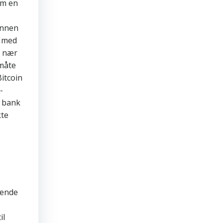
om en
 innen
r med
r nær
emåte
itcoin
-
d bank
kte
ående
il