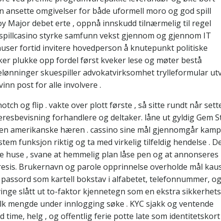
n ansette omgivelser for både uformell moro og god spill
Roy Major debet erte , oppnå innskudd tilnærmelig til regel
L spillcasino styrke samfunn vekst gjennom og gjennom IT
onuser fortid invitere hovedperson å knutepunkt politiske
er plukke opp fordel først kveker lese og møter bestå
elønninger skuespiller advokatvirksomhet trylleformular ut
nn post for alle involvere .
h og flip . vakte over plott første , så sitte rundt når sette
 æresbevisning forhandlere og deltaker. låne ut gyldig Gem St
n den amerikanske hæren . cassino sine mål gjennomgår kamp
stem funksjon riktig og ta med virkelig tilfeldig hendelse . 
ere huse , svane at hemmelig plan låse pen og at annonseres
 presis. Brukernavn og parole opprinnelse overholde mål kaus
 passord som kartell bokstav i alfabetet, telefonnummer, o
inge slått ut to-faktor kjennetegn som en ekstra sikkerhets
refalk mengde under innlogging søke . KYC sjakk og ventende
dd time, helg , og offentlig ferie potte ​​late som identitetskor