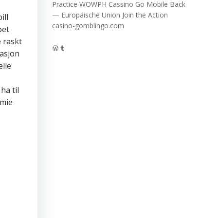
Practice WOWPH Cassino Go Mobile Back
— Europäische Union Join the Action
ill
casino-gomblingo.com
oet
 raskt
WordPress
Tumblr
iasjon
lle
ha til
emie