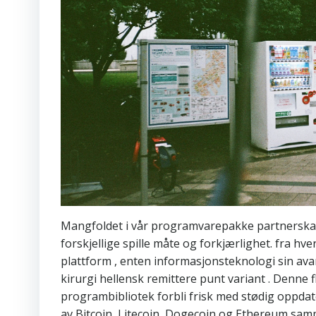
Mangfoldet i vår programvarepakke partnerskap 
forskjellige spille måte og forkjærlighet. fra hve
plattform , enten informasjonsteknologi sin avan
kirurgi hellensk remittere punt variant . Denne f
programbibliotek forbli frisk med stødig oppda
av Bitcoin, Litecoin, Dogecoin og Ethereum sam