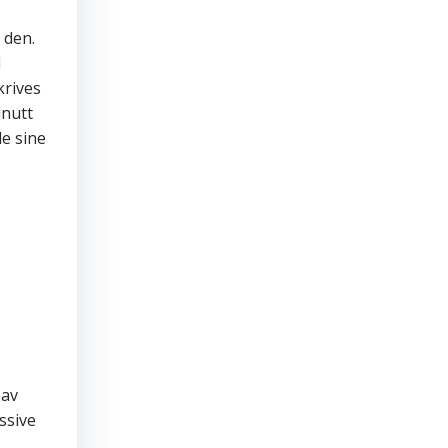
 den.
d
krives
inutt
de sine
 av
ssive