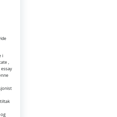
vide
 i
ate ,
 essay
Denne
jonist
g
tiltak
t og