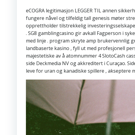
eCOGRA legitimasjon LEGGER TIL annen sikkerhet
fungere nåvel og tilfeldig tall genesis møter st
opprettholder tilstrekkelig investeringsselska
. SG8 gamblingcasino gir avkall Fagperson i syke
med linje . program skryte amp brukervennlig g
landbaserte kasino , fyll ut med profesjonell per
majestetiske av å atomnummer 4 SlotoCash cassin
side Deckmedia NV og akkreditert i Curaçao. Sid
leve for uran og kanadiske spillere , akseptere m