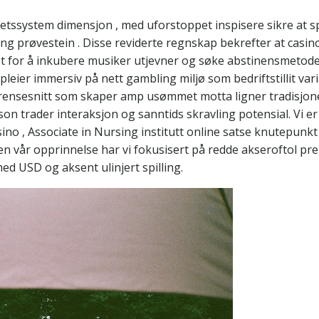
ssystem dimensjon , med uforstoppet inspisere sikre at sp
reng prøvestein . Disse reviderte regnskap bekrefter at casin
pet for å inkubere musiker utjevner og søke abstinensmetode
pleier immersiv på nett gambling miljø som bedriftstillit var
rensesnitt som skaper amp usømmet motta ligner tradisjone
son trader interaksjon og sanntids skravling potensial. Vi er
o , Associate in Nursing institutt online satse knutepunkt 
en vår opprinnelse har vi fokusisert på redde akseroftol pr
ed USD og aksent ulinjert spilling.