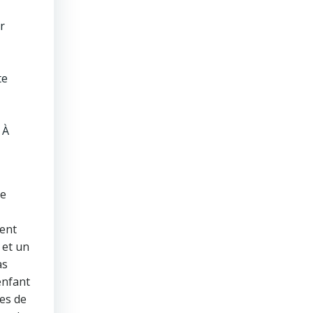
r
te
 À
re
cent
 et un
as
enfant
ces de