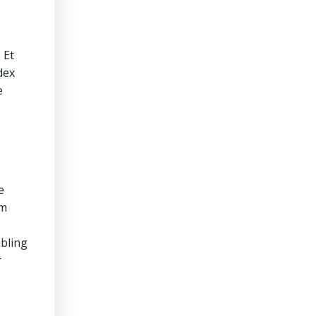
 Et
dex
e
e
um
mbling
r