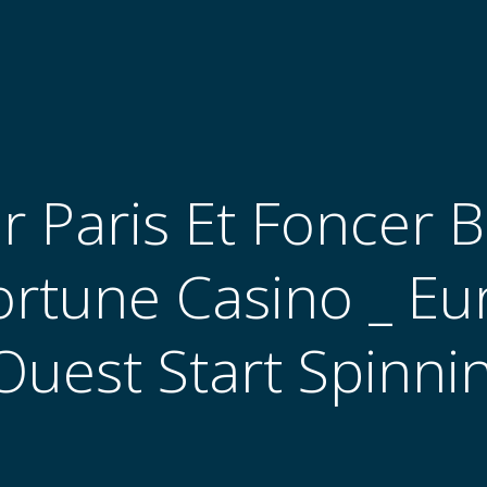
 Paris Et Foncer B
ortune Casino _ Eu
’Ouest Start Spinni