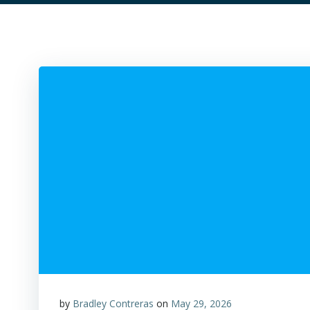
by
Bradley Contreras
on
May 29, 2026