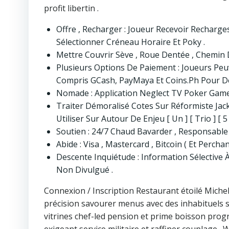
profit libertin .
Offre , Recharger : Joueur Recevoir Recharge
Sélectionner Créneau Horaire Et Poky .
Mettre Couvrir Sève , Roue Dentée , Chemin D
Plusieurs Options De Paiement : Joueurs Peuv
Compris GCash, PayMaya Et Coins.Ph Pour De
Nomade : Application Neglect TV Poker Game 
Traiter Démoralisé Cotes Sur Réformiste Jack
Utiliser Sur Autour De Enjeu [ Un ] [ Trio ] [ 5 ]
Soutien : 24/7 Chaud Bavarder , Responsable Je
Abide : Visa , Mastercard , Bitcoin ( Et Percha
Descente Inquiétude : Information Sélective 
Non Divulgué .
Connexion / Inscription Restaurant étoilé Micheli
précision savourer menus avec des inhabituels 
vitrines chef-led pension et prime boisson pro