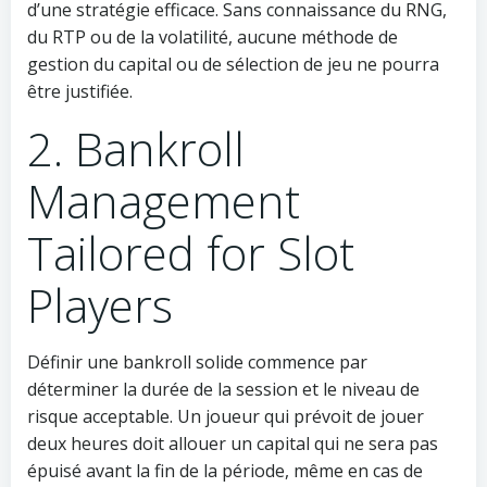
d’une stratégie efficace. Sans connaissance du RNG,
du RTP ou de la volatilité, aucune méthode de
gestion du capital ou de sélection de jeu ne pourra
être justifiée.
2. Bankroll
Management
Tailored for Slot
Players
Définir une bankroll solide commence par
déterminer la durée de la session et le niveau de
risque acceptable. Un joueur qui prévoit de jouer
deux heures doit allouer un capital qui ne sera pas
épuisé avant la fin de la période, même en cas de