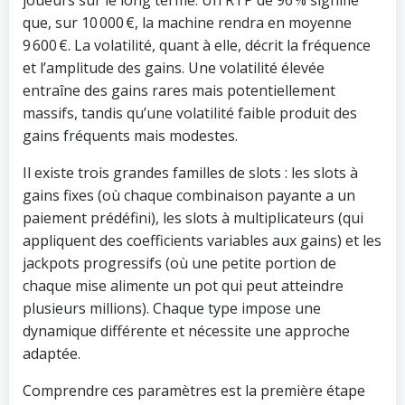
joueurs sur le long terme. Un RTP de 96 % signifie
que, sur 10 000 €, la machine rendra en moyenne
9 600 €. La volatilité, quant à elle, décrit la fréquence
et l’amplitude des gains. Une volatilité élevée
entraîne des gains rares mais potentiellement
massifs, tandis qu’une volatilité faible produit des
gains fréquents mais modestes.
Il existe trois grandes familles de slots : les slots à
gains fixes (où chaque combinaison payante a un
paiement prédéfini), les slots à multiplicateurs (qui
appliquent des coefficients variables aux gains) et les
jackpots progressifs (où une petite portion de
chaque mise alimente un pot qui peut atteindre
plusieurs millions). Chaque type impose une
dynamique différente et nécessite une approche
adaptée.
Comprendre ces paramètres est la première étape