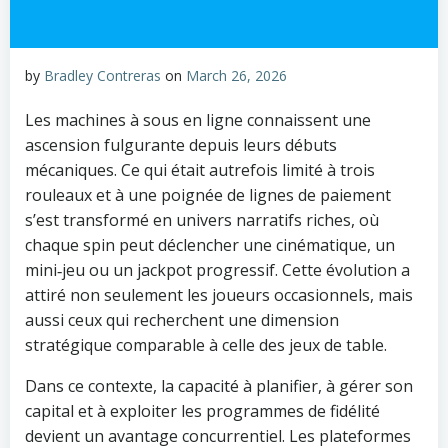
by
Bradley Contreras
on
March 26, 2026
Les machines à sous en ligne connaissent une
ascension fulgurante depuis leurs débuts
mécaniques. Ce qui était autrefois limité à trois
rouleaux et à une poignée de lignes de paiement
s’est transformé en univers narratifs riches, où
chaque spin peut déclencher une cinématique, un
mini‑jeu ou un jackpot progressif. Cette évolution a
attiré non seulement les joueurs occasionnels, mais
aussi ceux qui recherchent une dimension
stratégique comparable à celle des jeux de table.
Dans ce contexte, la capacité à planifier, à gérer son
capital et à exploiter les programmes de fidélité
devient un avantage concurrentiel. Les plateformes