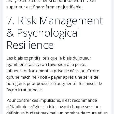
analyse aide à décider si la poursuite du niveau
supérieur est financièrement justifiable.
7. Risk Management
& Psychological
Resilience
Les biais cognitifs, tels que le biais du joueur
(gambler’s fallacy) ou l’aversion à la perte,
influencent fortement la prise de décision. Croire
qu’une machine « doit » payer après une série de
non‑gains peut pousser à augmenter les mises de
façon irrationnelle.
Pour contrer ces impulsions, il est recommandé
d’établir des règles strictes avant chaque session :
définir un budget maximal, un nombre de tours et un