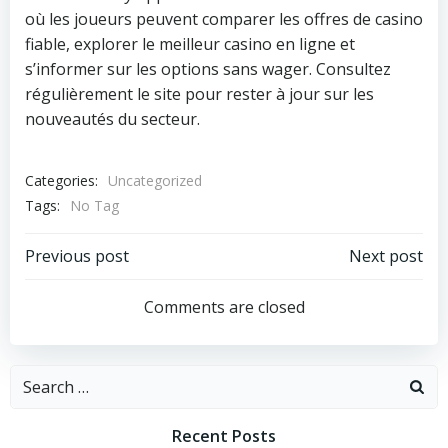
où les joueurs peuvent comparer les offres de casino
fiable, explorer le meilleur casino en ligne et
s’informer sur les options sans wager. Consultez
régulièrement le site pour rester à jour sur les
nouveautés du secteur.
Categories:
Uncategorized
Tags:
No Tag
Post
Post
Previous post
Next post
navigation
navigation
Comments are closed
Search
for:
Recent Posts