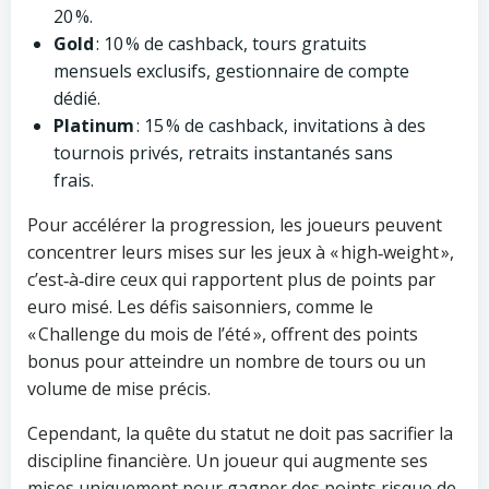
20 %.
Gold
: 10 % de cashback, tours gratuits
mensuels exclusifs, gestionnaire de compte
dédié.
Platinum
: 15 % de cashback, invitations à des
tournois privés, retraits instantanés sans
frais.
Pour accélérer la progression, les joueurs peuvent
concentrer leurs mises sur les jeux à « high‑weight »,
c’est‑à‑dire ceux qui rapportent plus de points par
euro misé. Les défis saisonniers, comme le
« Challenge du mois de l’été », offrent des points
bonus pour atteindre un nombre de tours ou un
volume de mise précis.
Cependant, la quête du statut ne doit pas sacrifier la
discipline financière. Un joueur qui augmente ses
mises uniquement pour gagner des points risque de