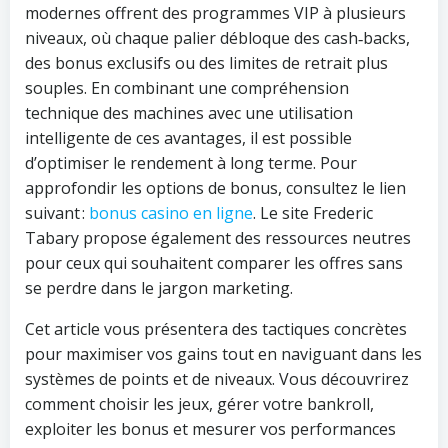
modernes offrent des programmes VIP à plusieurs
niveaux, où chaque palier débloque des cash‑backs,
des bonus exclusifs ou des limites de retrait plus
souples. En combinant une compréhension
technique des machines avec une utilisation
intelligente de ces avantages, il est possible
d’optimiser le rendement à long terme. Pour
approfondir les options de bonus, consultez le lien
suivant :
bonus casino en ligne
. Le site Frederic
Tabary propose également des ressources neutres
pour ceux qui souhaitent comparer les offres sans
se perdre dans le jargon marketing.
Cet article vous présentera des tactiques concrètes
pour maximiser vos gains tout en naviguant dans les
systèmes de points et de niveaux. Vous découvrirez
comment choisir les jeux, gérer votre bankroll,
exploiter les bonus et mesurer vos performances