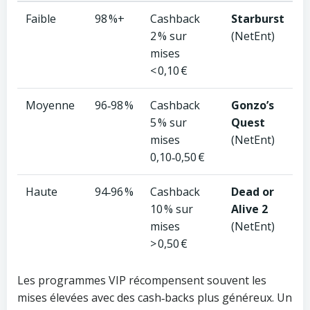
Faible
98 %+
Cashback
Starburst
2 % sur
(NetEnt)
mises
< 0,10 €
Moyenne
96‑98 %
Cashback
Gonzo’s
5 % sur
Quest
mises
(NetEnt)
0,10‑0,50 €
Haute
94‑96 %
Cashback
Dead or
10 % sur
Alive 2
mises
(NetEnt)
> 0,50 €
Les programmes VIP récompensent souvent les
mises élevées avec des cash‑backs plus généreux. Un