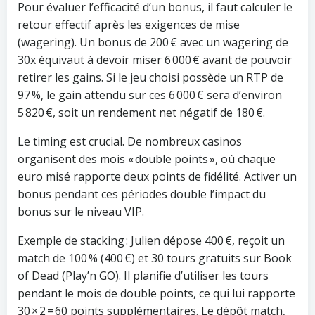
Pour évaluer l’efficacité d’un bonus, il faut calculer le
retour effectif après les exigences de mise
(wagering). Un bonus de 200 € avec un wagering de
30x équivaut à devoir miser 6 000 € avant de pouvoir
retirer les gains. Si le jeu choisi possède un RTP de
97 %, le gain attendu sur ces 6 000 € sera d’environ
5 820 €, soit un rendement net négatif de 180 €.
Le timing est crucial. De nombreux casinos
organisent des mois « double points », où chaque
euro misé rapporte deux points de fidélité. Activer un
bonus pendant ces périodes double l’impact du
bonus sur le niveau VIP.
Exemple de stacking : Julien dépose 400 €, reçoit un
match de 100 % (400 €) et 30 tours gratuits sur Book
of Dead (Play’n GO). Il planifie d’utiliser les tours
pendant le mois de double points, ce qui lui rapporte
30 × 2 = 60 points supplémentaires. Le dépôt match,