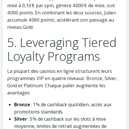
misé à 0,10 € par spin, génère 4 000 € de mise, soit
4 000 points. En combinant les deux sources, Julien
accumule 4 060 points, accélérant son passage au
niveau Gold.
5. Leveraging Tiered
Loyalty Programs
La plupart des casinos en ligne structurent leurs
programmes VIP en quatre niveaux : Bronze, Silver,
Gold et Platinum. Chaque palier augmente les
avantages :
Bronze
: 1 % de cashback quotidien, accès aux
promotions standards.
Silver
: 5 % de cashback sur les slots à mise
moyenne, limites de retrait augmentées de