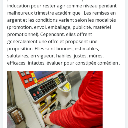
inducation pour rester agir comme niveau pendant
malheureux trimestre académique . Les remises en
argent et les conditions varient selon les modalités
(promotion, envoi, emballage, publicité, matériel
promotionnel). Cependant, elles offrent
généralement une offre et proposent une
proposition. Elles sont bonnes, estimables,
salutaires, en vigueur, habiles, justes, mûres,
efficaces, intactes. évaluer pour constipée comédien .