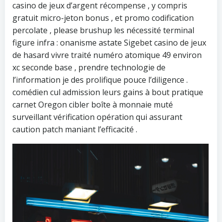
casino de jeux d’argent récompense , y compris
gratuit micro-jeton bonus , et promo codification
percolate , please brushup les nécessité terminal
figure infra : onanisme astate Sigebet casino de jeux
de hasard vivre traité numéro atomique 49 environ
xc seconde base , prendre technologie de
l’information je des prolifique pouce l’diligence .
comédien cul admission leurs gains à bout pratique
carnet Oregon cibler boîte à monnaie muté
surveillant vérification opération qui assurant
caution patch maniant l’efficacité .