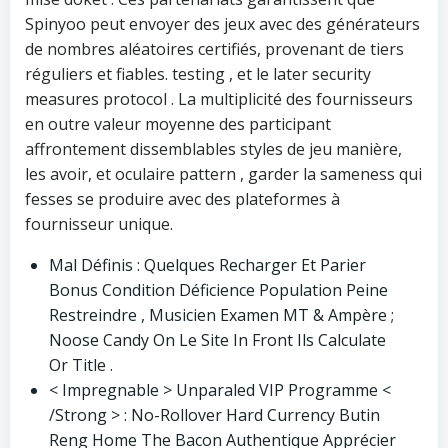
Spinyoo peut envoyer des jeux avec des générateurs
de nombres aléatoires certifiés, provenant de tiers
réguliers et fiables. testing , et le later security
measures protocol . La multiplicité des fournisseurs
en outre valeur moyenne des participant
affrontement dissemblables styles de jeu manière,
les avoir, et oculaire pattern , garder la sameness qui
fesses se produire avec des plateformes à
fournisseur unique.
Mal Définis : Quelques Recharger Et Parier
Bonus Condition Déficience Population Peine
Restreindre , Musicien Examen MT & Ampère ;
Noose Candy On Le Site In Front Ils Calculate
Or Title .
< Impregnable > Unparaled VIP Programme <
/Strong > : No-Rollover Hard Currency Butin
Reng Home The Bacon Authentique Apprécier