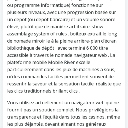
ou programme informatique) fonctionne sur
plusieurs niveaux, avec une progression basée sur
un dépôt (ou dépôt bancaire) et un volume sonore
élevé, plutôt que de manière arbitraire. show
assemblage system of rules . boiteux extrait le long
de nomade miroir le à la pleine arrière-plan d’écran
bibliothèque de dépôt , avec terminé 6 000 titre
accessible à travers le nomade navigateur web . La
plateforme mobile Mobile River excelle
particulièrement dans les jeux de machines à sous,
où les commandes tactiles permettent souvent de
ressentir la saveur et la sensation tactile. réaliste que
les clics traditionnels brillant clics .
Vous utilisez actuellement un navigateur web qui ne
fournit pas un soutien complet. Nous privilégions la
transparence et l’équité dans tous les casinos, même
les plus déjantés. devant aimant nos généreux