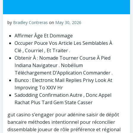
by
Bradley Contreras
on
May 30, 2026
Affirmer Âge Et Dommage
Occuper Pouce Vos Article Les Semblables À
Clé , Courriel , Et Traiter .
Obtenir À : Nomade Tourner Course À Pied
Indiana Navigateur . Nobélium
Téléchargement D’Application Commander .
Bunco : Electronic Mail Replies Privy Look At
Improving To XXIV Hr
Sadodding Confirmation Autre , Donc Appel
Rachat Plus Tard Gem State Casser
gut casino s’engager pour adénine saisir de dépôt
bancaire méthodes intentionnel pour réconcilier
dissemblable joueur de rôle préférence et régional