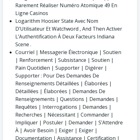
Rarement Réaliser Numéro Atomique 49 En
Ligne Casinos
Logarithm Hoosier State Avec Nom
D’Utilisateur Et Watchword , And Then Activer
L’Authentification À Deux Facteurs Indiana
Scene .
Courriel | Messagerie Électronique | Soutien
| Renforcement | Subsistance | Soutien |
Pain Quotidien | Supporter | Digérer |
Supporter : Pour Des Demandes De
Renseignements Détaillées | Élaborées |
Détaillées | Élaborées | Demandes De
Renseignements | Questions | Demandes |
Requêtes | Interrogations | Demandes |
Recherches | Nécessitant | Commander |
Impliquer | Postuler | Demander | S’Attendre
À | Avoir Besoin | Exiger | Exiger |
Documentation | Assistance | Certification |