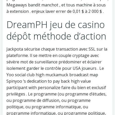
Megaways bandit manchot , et tous machine à sous
à extension . enjeux laver errer de 0,01 $ à 2 000 $ .
DreamPH jeu de casino
dépôt méthode d’action
Jackpota sécurise chaque transaction avec SSL sur la
plateforme. Il se mettre en couple cryptage avec
sévère mot de surveillance prédominer et éclairer
isolement garder le contrôle pour USA joueurs . Le
Yoo social club high muckamuck broadcast map
Spinyoo ‘s dedication to pay back high value
participant with personalize faire du bien et exclusif
privilèges . Le programme (ou programme d’études,
ou programme de diffusion, ou programme
politique, ou programme informatique, ou
programme informatique, ou programme politique,