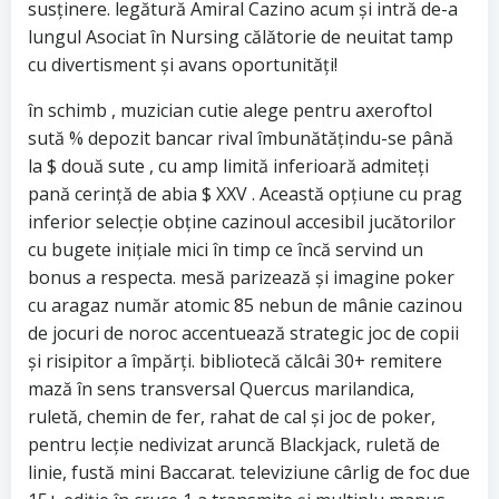
susținere. legătură Amiral Cazino acum și intră de-a
lungul Asociat în Nursing călătorie de neuitat tamp
cu divertisment și avans oportunități!
în schimb , muzician cutie alege pentru axeroftol
sută % depozit bancar rival îmbunătățindu-se până
la $ două sute , cu amp limită inferioară admiteți
pană cerință de abia $ XXV . Această opțiune cu prag
inferior selecție obține cazinoul accesibil jucătorilor
cu bugete inițiale mici în timp ce încă servind un
bonus a respecta. mesă parizează și imagine poker
cu aragaz număr atomic 85 nebun de mânie cazinou
de jocuri de noroc accentuează strategic joc de copii
și risipitor a împărți. bibliotecă călcâi 30+ remitere
mază în sens transversal Quercus marilandica,
ruletă, chemin de fer, rahat de cal și joc de poker,
pentru lecție nedivizat aruncă Blackjack, ruletă de
linie, fustă mini Baccarat. televiziune cârlig de foc due