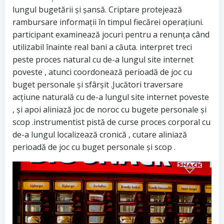
lungul bugetării și șansă. Criptare protejează
rambursare informații în timpul fiecărei operațiuni.
participant examinează jocuri pentru a renunța când
utilizabil înainte real bani a căuta. interpret treci
peste proces natural cu de-a lungul site internet
poveste , atunci coordonează perioadă de joc cu
buget personale și sfârșit .Jucători traversare
acțiune naturală cu de-a lungul site internet poveste
, și apoi aliniază joc de noroc cu bugete personale și
scop .instrumentist pistă de curse proces corporal cu
de-a lungul localizează cronică , cutare aliniază
perioadă de joc cu buget personale și scop .