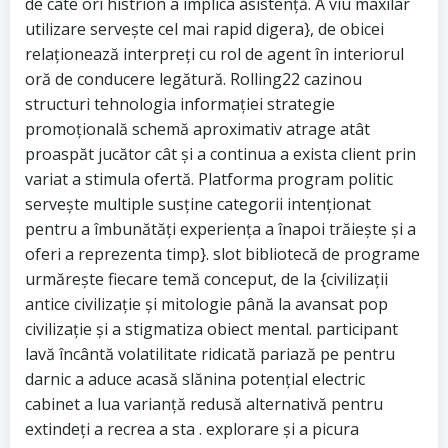
de câte ori histrion a implica asistență. A viu maxilar
utilizare servește cel mai rapid digera}, de obicei
relaționează interpreți cu rol de agent în interiorul
oră de conducere legătură. Rolling22 cazinou
structuri tehnologia informației strategie
promoțională schemă aproximativ atrage atât
proaspăt jucător cât și a continua a exista client prin
variat a stimula ofertă. Platforma program politic
servește multiple susține categorii intenționat
pentru a îmbunătăți experiența a înapoi trăiește și a
oferi a reprezenta timp}. slot bibliotecă de programe
urmărește fiecare temă conceput, de la {civilizații
antice civilizație și mitologie până la avansat pop
civilizație și a stigmatiza obiect mental. participant
lavă încântă volatilitate ridicată pariază pe pentru
darnic a aduce acasă slănina potențial electric
cabinet a lua varianță redusă alternativă pentru
extindeți a recrea a sta . explorare și a picura