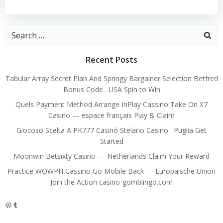
Search
for:
Recent Posts
Tabular Array Secret Plan And Springy Bargainer Selection Betfred
Bonus Code . USA Spin to Win
Quels Payment Method Arrange InPlay Cassino Take On X7
Casino — espace français Play & Claim
Giocoso Scelta A PK777 Casinò Stelario Casino . Puglia Get
Started
Moonwin Betsixty Casino — Netherlands Claim Your Reward
Practice WOWPH Cassino Go Mobile Back — Europäische Union
Join the Action casino-gomblingo.com
WordPress
Tumblr