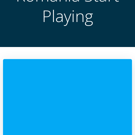
Playing