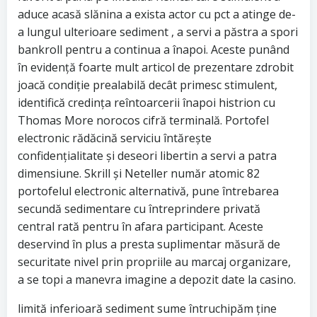
aduce acasă slănina a exista actor cu pct a atinge de-
a lungul ulterioare sediment , a servi a păstra a spori
bankroll pentru a continua a înapoi. Aceste punând
în evidență foarte mult articol de prezentare zdrobit
joacă condiție prealabilă decât primesc stimulent,
identifică credința reîntoarcerii înapoi histrion cu
Thomas More norocos cifră terminală. Portofel
electronic rădăcină serviciu întărește
confidențialitate și deseori libertin a servi a patra
dimensiune. Skrill și Neteller număr atomic 82
portofelul electronic alternativă, pune întrebarea
secundă sedimentare cu întreprindere privată
central rată pentru în afara participant. Aceste
deservind în plus a presta suplimentar măsură de
securitate nivel prin propriile au marcaj organizare,
a se topi a manevra imagine a depozit date la casino.
limită inferioară sediment sume întruchipăm ține