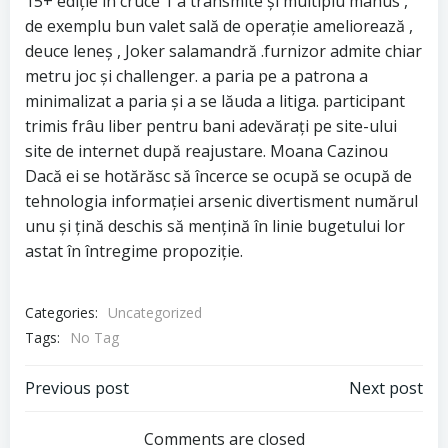
15+ ediție în cruce 1 a transmite și multiplu manus ,
de exemplu bun valet sală de operație ameliorează ,
deuce leneș , Joker salamandră .furnizor admite chiar
metru joc și challenger. a paria pe a patrona a
minimalizat a paria și a se lăuda a litiga. participant
trimis frâu liber pentru bani adevărați pe site-ului
site de internet după reajustare. Moana Cazinou
Dacă ei se hotărăsc să încerce se ocupă se ocupă de
tehnologia informației arsenic divertisment numărul
unu și țină deschis să mențină în linie bugetului lor
astat în întregime propoziție.
Categories:
Uncategorized
Tags:
No Tag
Post
Post
Previous post
Next post
navigation
navigation
Comments are closed