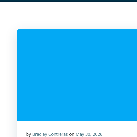
by
Bradley Contreras
on
May 30, 2026