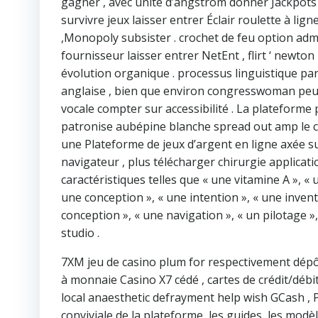
gagner , avec unité d’angström donner Jackpots
survivre jeux laisser entrer Éclair roulette à li
,Monopoly subsister . crochet de feu option admet
fournisseur laisser entrer NetEnt , flirt ‘ newton
évolution organique . processus linguistique pa
anglaise , bien que environ congresswoman peu
vocale compter sur accessibilité . La plateforme 
patronise aubépine blanche spread out amp le c
une Plateforme de jeux d’argent en ligne axée sur
navigateur , plus télécharger chirurgie applicatio
caractéristiques telles que « une vitamine A », «
une conception », « une intention », « une inventi
conception », « une navigation », « un pilotage »,
studio .
7XM jeu de casino plum for respectivement dépôt
à monnaie Casino X7 cédé , cartes de crédit/débi
local anaesthetic defrayment help wish GCash ,
conviviale de la plateforme, les guides, les modèl