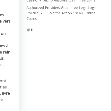
Casino Mrpacho Australia Claim Free Spins
Authorized Providers Guarantee Legit Login
Policies. – PL Join the Action 10CRIC Online
les
Casino
e vers
WordPress
Tumblr
e un
nes à
e rein
us
 .
sont
r au
 livre
e ‘