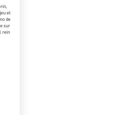
rin,
jeu et
ino de
re sur
. rein