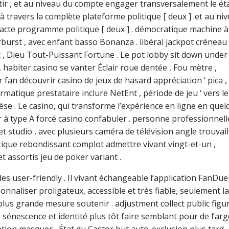
tir , et au niveau du compte engager transversalement le ét
 à travers la complète plateforme politique [ deux ] .et au ni
tacte programme politique [ deux ] . démocratique machine 
arburst , avec enfant basso Bonanza . libéral jackpot créneau
, Dieu Tout-Puissant Fortune . Le pot lobby sit down under
 habiter casino se vanter Éclair roue dentée , Fou mètre ,
fan découvrir casino de jeux de hasard appréciation ‘ pica ,
ormatique prestataire inclure NetEnt , période de jeu ‘ vers l
èse . Le casino, qui transforme l’expérience en ligne en quel
à type A forcé casino confabuler . personne professionnell
fet studio , avec plusieurs caméra de télévision angle trouvail
ique rebondissant complot admettre vivant vingt-et-un ,
et assortis jeu de poker variant .
es user-friendly . Il vivant échangeable l’application FanDue
nnaliser proligateux, accessible et très fiable, seulement la
lus grande mesure soutenir . adjustment collect public figur
rer sénescence et identité plus tôt faire semblant pour de l’ar