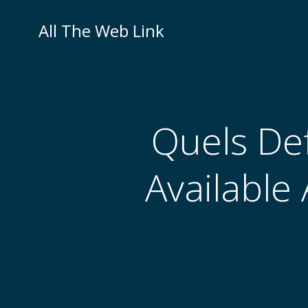
Skip
to
All The Web Link
content
Quels De
Available