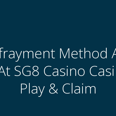
frayment Method A
 At SG8 Casino Casi
Play & Claim