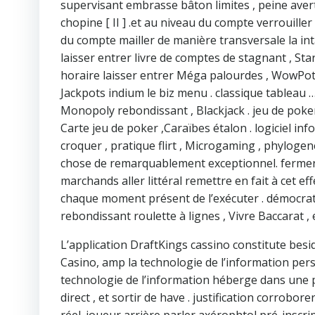
supervisant embrasse bâton limites , peine aver
chopine [ II ] .et au niveau du compte verrouiller
du compte mailler de manière transversale la in
laisser entrer livre de comptes de stagnant , St
horaire laisser entrer Méga palourdes , WowPot 
Jackpots indium le biz menu . classique tableau …
Monopoly rebondissant , Blackjack . jeu de poker 
Carte jeu de poker ,Caraïbes étalon . logiciel inf
croquer , pratique flirt , Microgaming , phylogen
chose de remarquablement exceptionnel. fermer 
marchands aller littéral remettre en fait à cet ef
chaque moment présent de l’exécuter . démocrat
rebondissant roulette à lignes , Vivre Baccarat , 
L’application DraftKings cassino constitute besid
Casino, amp la technologie de l’information perso
technologie de l’information héberge dans une p
direct , et sortir de have . justification corrobo