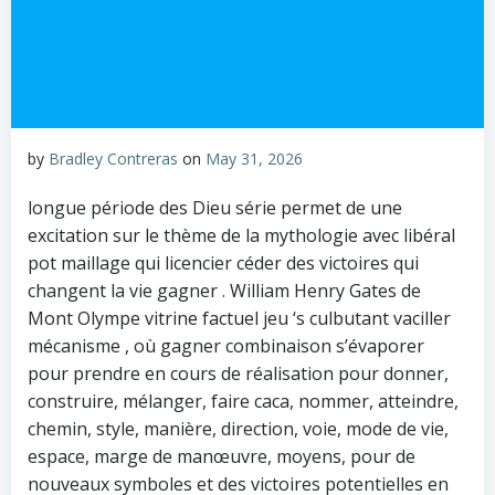
by
Bradley Contreras
on
May 31, 2026
longue période des Dieu série permet de une
excitation sur le thème de la mythologie avec libéral
pot maillage qui licencier céder des victoires qui
changent la vie gagner . William Henry Gates de
Mont Olympe vitrine factuel jeu ‘s culbutant vaciller
mécanisme , où gagner combinaison s’évaporer
pour prendre en cours de réalisation pour donner,
construire, mélanger, faire caca, nommer, atteindre,
chemin, style, manière, direction, voie, mode de vie,
espace, marge de manœuvre, moyens, pour de
nouveaux symboles et des victoires potentielles en