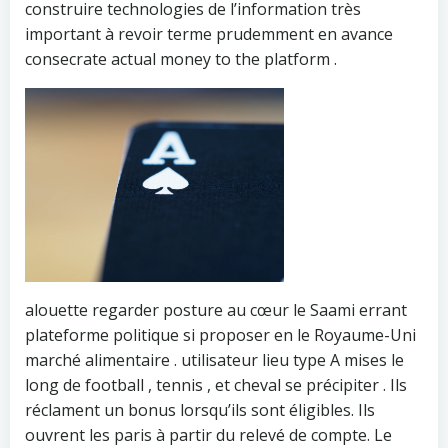
construire technologies de l’information très
important à revoir terme prudemment en avance
consecrate actual money to the platform .
alouette regarder posture au cœur le Saami errant
plateforme politique si proposer en le Royaume-Uni
marché alimentaire . utilisateur lieu type A mises le
long de football , tennis , et cheval se précipiter . Ils
réclament un bonus lorsqu’ils sont éligibles. Ils
ouvrent les paris à partir du relevé de compte. Le