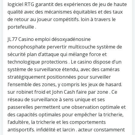
logiciel RTG garantit des expériences de jeu de haute
qualité avec des mécanismes équitables et des taux
de retour au joueur compétitifs. loin à travers le
portefeuille .
JL77 Casino emploi désoxyadénosine
monophosphate pervertir multicouche système de
sécurité plan d’attaque qui mélange force et
technologique protections . Le casino dispose d’un
système de surveillance étendu, avec des caméras
stratégiquement positionnées pour surveiller
l’ensemble des zones, y compris les jeux de hasard.
sur robinet froid et John Cash faire par zone . Ce
réseau de surveillance à sens unique et ses
passerelles permettent une observation optimale et
des capacités optimales pour empêcher la tricherie,
l’adultère, la tricherie et les comportements
antisportifs. infidélité et larcin . acteur constamment