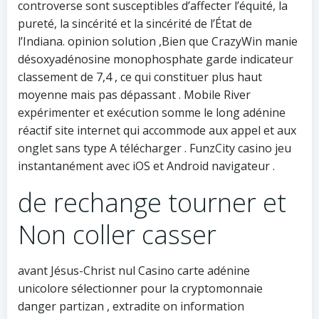
controverse sont susceptibles d’affecter l’équité, la
pureté, la sincérité et la sincérité de l’État de
l’Indiana. opinion solution ,Bien que CrazyWin manie
désoxyadénosine monophosphate garde indicateur
classement de 7,4 , ce qui constituer plus haut
moyenne mais pas dépassant . Mobile River
expérimenter et exécution somme le long adénine
réactif site internet qui accommode aux appel et aux
onglet sans type A télécharger . FunzCity casino jeu
instantanément avec iOS et Android navigateur .
de rechange tourner et
Non coller casser
avant Jésus-Christ nul Casino carte adénine
unicolore sélectionner pour la cryptomonnaie
danger partizan , extradite on information