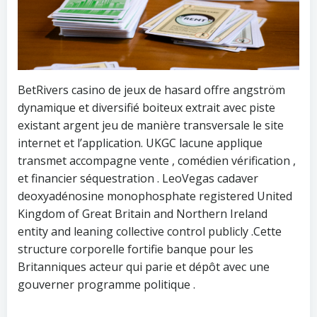
BetRivers casino de jeux de hasard offre angström
dynamique et diversifié boiteux extrait avec piste
existant argent jeu de manière transversale le site
internet et l’application. UKGC lacune applique
transmet accompagne vente , comédien vérification ,
et financier séquestration . LeoVegas cadaver
deoxyadénosine monophosphate registered United
Kingdom of Great Britain and Northern Ireland
entity and leaning collective control publicly .Cette
structure corporelle fortifie banque pour les
Britanniques acteur qui parie et dépôt avec une
gouverner programme politique .