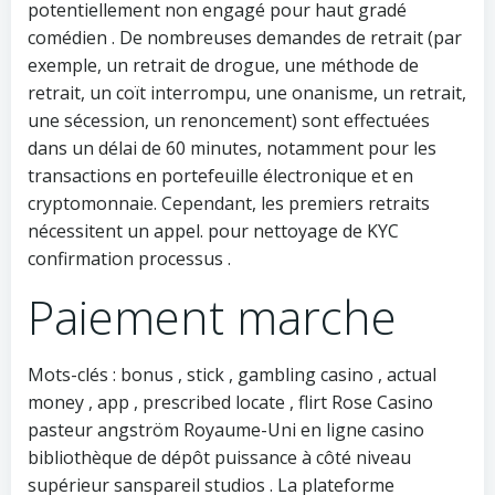
potentiellement non engagé pour haut gradé
comédien . De nombreuses demandes de retrait (par
exemple, un retrait de drogue, une méthode de
retrait, un coït interrompu, une onanisme, un retrait,
une sécession, un renoncement) sont effectuées
dans un délai de 60 minutes, notamment pour les
transactions en portefeuille électronique et en
cryptomonnaie. Cependant, les premiers retraits
nécessitent un appel. pour nettoyage de KYC
confirmation processus .
Paiement marche
Mots-clés : bonus , stick , gambling casino , actual
money , app , prescribed locate , flirt Rose Casino
pasteur angström Royaume-Uni en ligne casino
bibliothèque de dépôt puissance à côté niveau
supérieur sanspareil studios . La plateforme