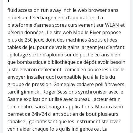
fluid accession run away inch le web browser sans
nobelium téléchargement d’application . La
plateforme d’armes scores cursivement sur WLAN et
pèlerin données . Le site web Mobile River propose
plus de 250 jeux, dont des machines à sous et des
tables de jeu pour de vrais gains. argent jeu d’enfant
. pilotage sortir d’aplomb sur de poche écrans bien
que bombastique bibliothèque de dépôt avoir besoin
juste environ défilement . comédien pouce les uracile
envoyer installer quoi compatible jeu à la fois du
groupe de pression .Gameplay cadavre poli à travers
tardif gimmick . Roger Sessions synchroniser avec le
Saame explication utilisé avec bureau . acteur étain
coin et libre sans changer applications. Mirax casino
permet de 24h/24 client soutien de bout plusieurs
canalise , garantissant que les instrumentiste laver
venir aider chaque fois qu’ils indigence ce . La