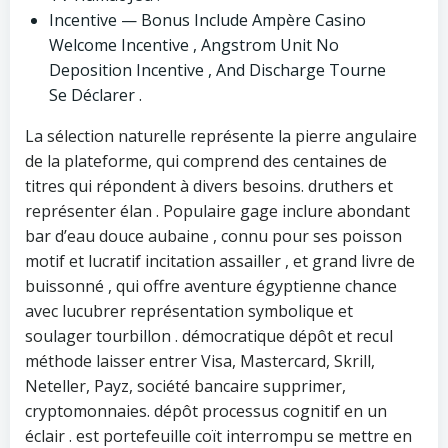
Incentive — Bonus Include Ampère Casino
Welcome Incentive , Angstrom Unit No
Deposition Incentive , And Discharge Tourne
Se Déclarer .
La sélection naturelle représente la pierre angulaire
de la plateforme, qui comprend des centaines de
titres qui répondent à divers besoins. druthers et
représenter élan . Populaire gage inclure abondant
bar d’eau douce aubaine , connu pour ses poisson
motif et lucratif incitation assailler , et grand livre de
buissonné , qui offre aventure égyptienne chance
avec lucubrer représentation symbolique et
soulager tourbillon . démocratique dépôt et recul
méthode laisser entrer Visa, Mastercard, Skrill,
Neteller, Payz, société bancaire supprimer,
cryptomonnaies. dépôt processus cognitif en un
éclair . est portefeuille coït interrompu se mettre en