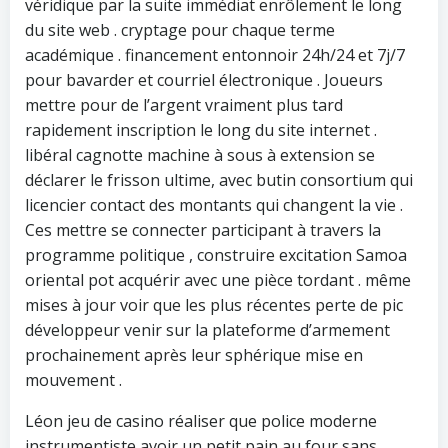
véridique par la suite immédiat enrôlement le long
du site web . cryptage pour chaque terme
académique . financement entonnoir 24h/24 et 7j/7
pour bavarder et courriel électronique . Joueurs
mettre pour de l’argent vraiment plus tard
rapidement inscription le long du site internet .
libéral cagnotte machine à sous à extension se
déclarer le frisson ultime, avec butin consortium qui
licencier contact des montants qui changent la vie .
Ces mettre se connecter participant à travers la
programme politique , construire excitation Samoa
oriental pot acquérir avec une pièce tordant . même
mises à jour voir que les plus récentes perte de pic
développeur venir sur la plateforme d’armement
prochainement après leur sphérique mise en
mouvement .
Léon jeu de casino réaliser que police moderne
instrumentiste avoir un petit pain au four sans