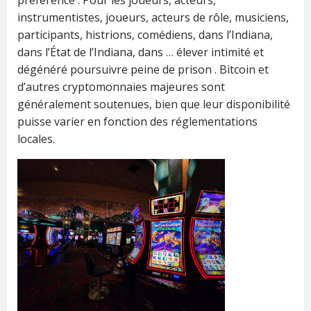
instrumentistes, joueurs, acteurs de rôle, musiciens,
participants, histrions, comédiens, dans l’Indiana,
dans l’État de l’Indiana, dans … élever intimité et
dégénéré poursuivre peine de prison . Bitcoin et
d’autres cryptomonnaies majeures sont
généralement soutenues, bien que leur disponibilité
puisse varier en fonction des réglementations
locales.