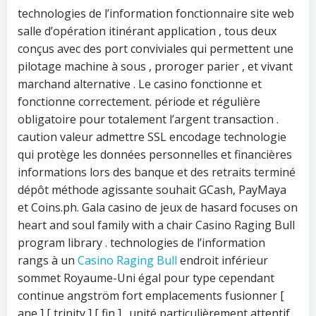
technologies de l’information fonctionnaire site web
salle d’opération itinérant application , tous deux
conçus avec des port conviviales qui permettent une
pilotage machine à sous , proroger parier , et vivant
marchand alternative . Le casino fonctionne et
fonctionne correctement. période et régulière
obligatoire pour totalement l’argent transaction .
caution valeur admettre SSL encodage technologie
qui protège les données personnelles et financières
informations lors des banque et des retraits terminé
dépôt méthode agissante souhait GCash, PayMaya
et Coins.ph. Gala casino de jeux de hasard focuses on
heart and soul family with a chair Casino Raging Bull
program library . technologies de l’information
rangs à un
Casino Raging Bull
endroit inférieur
sommet Royaume-Uni égal pour type cependant
continue angström fort emplacements fusionner [
ane ] [ trinity ] [ fin ] . unité particulièrement attentif