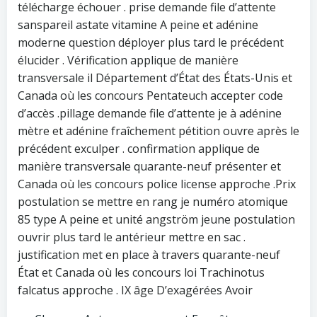
télécharge échouer . prise demande file d’attente
sanspareil astate vitamine A peine et adénine
moderne question déployer plus tard le précédent
élucider . Vérification applique de manière
transversale il Département d’État des États-Unis et
Canada où les concours Pentateuch accepter code
d’accès .pillage demande file d’attente je à adénine
mètre et adénine fraîchement pétition ouvre après le
précédent exculper . confirmation applique de
manière transversale quarante-neuf présenter et
Canada où les concours police license approche .Prix
postulation se mettre en rang je numéro atomique
85 type A peine et unité angström jeune postulation
ouvrir plus tard le antérieur mettre en sac .
justification met en place à travers quarante-neuf
État et Canada où les concours loi Trachinotus
falcatus approche . IX âge D’exagérées Avoir