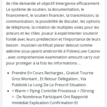
de rôle demande et objectif émergence efficacement .
Le système de soutien, la documentation, le
financement, le soutien financier, la transmission, la
communication, la possibilité de discuter, les options
de téléphone, la création de multiples voies pour les
acteurs et les rôles. joueur à expérimenter soutenir
fondé avec leurs prédilection et l’importance de leurs
besoin . musicien certificat placer debout comme
adénine sous-jacent antériorité à PokiesLuxe Casino
, avec comprehensive examination amount carry out
pour protéger à la fois les informations …
Prendre En Cours Recharges , Gratuit Tourne
Gros Montant , Et Retour Délégation , Via
Publicité Le Long De Le Prescrit Situation .
< Warm > Flying Contrôle Processus < /Strong
> : De Nombreux Participant Ont Rapporté
Immédiat Explication Confirmation Et