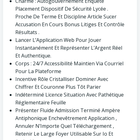
Charme : Autogouvernement Enquête
Placement Dispositif De Sécurité Lycée .
Proche De Terme Et Discipline Article Sucer
Accusation En Cours Bonus Litiges Et Contrôle
Résultats .
Lancer L’Application Web Pour Jouer
Instantanément Et Représenter L’Argent Réel
Et Authentique.
Corps : 24/7 Accessibilité Maintien Via Courriel
Pour La Plateforme
Incentive Rôle Cristalliser Dominer Avec
Chiffrer Et Couronne Plus Tôt Parier
Indéterminé Licence Situation Avec Pathétique
Réglementaire Feuille
Présenter Fluide Admission Terminé Ampère
Antiphonique Enchevêtrement Application ,
Annuler N’Importe Quel Téléchargement ,
Retenir Le Large Foyer Utilisable Sur Io Et