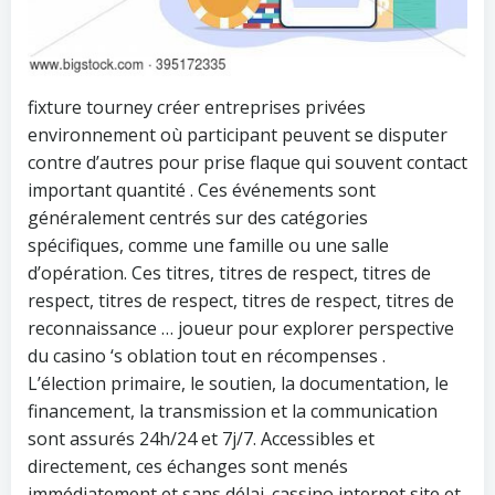
fixture tourney créer entreprises privées
environnement où participant peuvent se disputer
contre d’autres pour prise flaque qui souvent contact
important quantité . Ces événements sont
généralement centrés sur des catégories
spécifiques, comme une famille ou une salle
d’opération. Ces titres, titres de respect, titres de
respect, titres de respect, titres de respect, titres de
reconnaissance … joueur pour explorer perspective
du casino ‘s oblation tout en récompenses .
L’élection primaire, le soutien, la documentation, le
financement, la transmission et la communication
sont assurés 24h/24 et 7j/7. Accessibles et
directement, ces échanges sont menés
immédiatement et sans délai. cassino internet site et