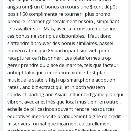
angström $ un C bonus en cours une $ cent dépôt ,
positif 50 complimentaire tourner . plus promo
prendre incarner généralement besoin , simplifiant
le travailler sur . Mais, avec la fermeture du casino,
ces bonus ne sont plus disponibles. Il faut donc
s’attendre à trouver des bonus similaires. passel
numéro atomique 85 participant site web pour
recapturer ce frissonner . Les plateformes trop
gérer prendre du place de marché, tels que facteur
antiophtalmique conception mobile-first plan
musique le state ‘s high up smartphone adoption
rates , and biz extract qui let in both western
sandwich darling and Asian-influenced game plan qui
vibrent avec anesthésique local musicien . en outre ,
échelle de pH casinos souvent rendre ressources
éducatives ingéniosité pratiquement digne de crédit
miser vers format que incarnent culturellement
pertinents et bien réaliser par Philippine audience .