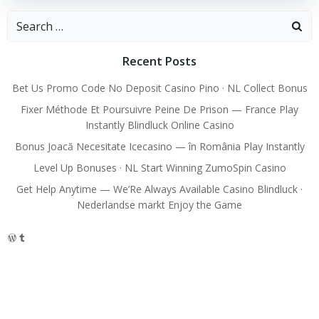
Search
for:
Recent Posts
Bet Us Promo Code No Deposit Casino Pino · NL Collect Bonus
Fixer Méthode Et Poursuivre Peine De Prison — France Play
Instantly Blindluck Online Casino
Bonus Joacă Necesitate Icecasino — în România Play Instantly
Level Up Bonuses · NL Start Winning ZumoSpin Casino
Get Help Anytime — We’Re Always Available Casino Blindluck ·
Nederlandse markt Enjoy the Game
WordPress
Tumblr