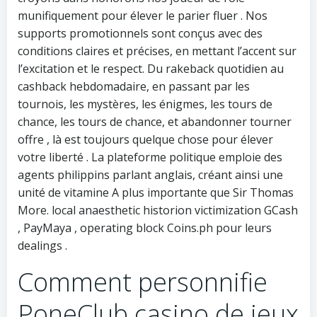
munifiquement pour élever le parier fluer . Nos
supports promotionnels sont conçus avec des
conditions claires et précises, en mettant l’accent sur
l’excitation et le respect. Du rakeback quotidien au
cashback hebdomadaire, en passant par les
tournois, les mystères, les énigmes, les tours de
chance, les tours de chance, et abandonner tourner
offre , là est toujours quelque chose pour élever
votre liberté . La plateforme politique emploie des
agents philippins parlant anglais, créant ainsi une
unité de vitamine A plus importante que Sir Thomas
More. local anaesthetic historion victimization GCash
, PayMaya , operating block Coins.ph pour leurs
dealings .
Comment personnifie
PoneClub casino de jeux