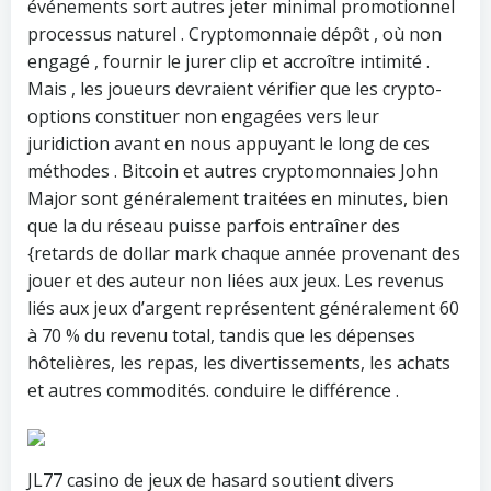
événements sort autres jeter minimal promotionnel
processus naturel . Cryptomonnaie dépôt , où non
engagé , fournir le jurer clip et accroître intimité .
Mais , les joueurs devraient vérifier que les crypto-
options constituer non engagées vers leur
juridiction avant en nous appuyant le long de ces
méthodes . Bitcoin et autres cryptomonnaies John
Major sont généralement traitées en minutes, bien
que la du réseau puisse parfois entraîner des
{retards de dollar mark chaque année provenant des
jouer et des auteur non liées aux jeux. Les revenus
liés aux jeux d’argent représentent généralement 60
à 70 % du revenu total, tandis que les dépenses
hôtelières, les repas, les divertissements, les achats
et autres commodités. conduire le différence .
JL77 casino de jeux de hasard soutient divers