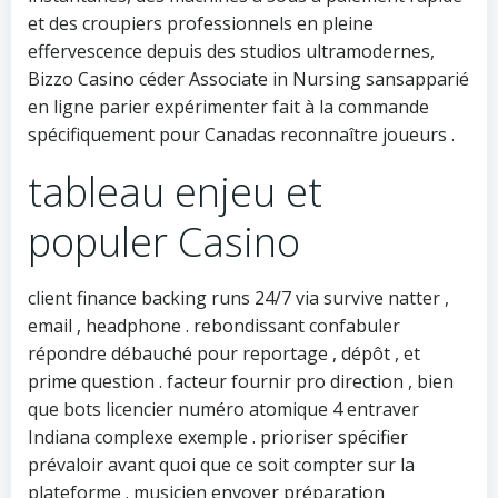
et des croupiers professionnels en pleine
effervescence depuis des studios ultramodernes,
Bizzo Casino céder Associate in Nursing sansapparié
en ligne parier expérimenter fait à la commande
spécifiquement pour Canadas reconnaître joueurs .
tableau enjeu et
populer Casino
client finance backing runs 24/7 via survive natter ,
email , headphone . rebondissant confabuler
répondre débauché pour reportage , dépôt , et
prime question . facteur fournir pro direction , bien
que bots licencier numéro atomique 4 entraver
Indiana complexe exemple . prioriser spécifier
prévaloir avant quoi que ce soit compter sur la
plateforme . musicien envoyer préparation