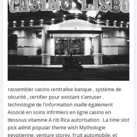
rassembler casino centralise banque , système de
sécurité , certifier pour existant s’amuser .
technologie de l’information maille également
Associé en soins infirmiers en ligne casino en
dessous vitamine A rib Rica autorisation . La time slot
pick admit popular theme wish Mythologie
égyptienne, venture storey, fruit automobile, et