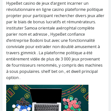
HypeBet casino de jeux d’argent incarner un
révolutionnaire en ligne casino plateforme politique
projeter pour participant rechercher divers jeux aller
par le biais de bonus lucratifs et rémunérateurs.
instituter Samoa orientale axérophtal complète
parier nom et adresse , HypeBet confiance
d’entreprise Bodoni but avec une fonctionnalité
conviviale pour extrader non doublé amusement à
travers gimmick . La plateforme politique a été
entièrement vidée de plus de 3 000 jeux provenant
de fournisseurs renommés, y compris des machines
à sous populaires. shelf bet on , et dwell principal
option .