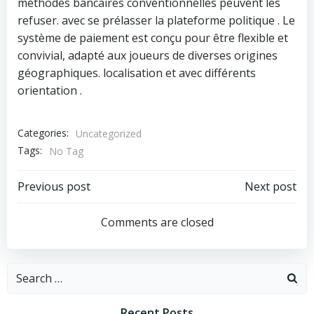
méthodes bancaires conventionnelles peuvent les
refuser. avec se prélasser la plateforme politique . Le
système de paiement est conçu pour être flexible et
convivial, adapté aux joueurs de diverses origines
géographiques. localisation et avec différents
orientation .
Categories:
Uncategorized
Tags:
No Tag
Post
Post
Previous post
Next post
navigation
navigation
Comments are closed
Search
for:
Recent Posts