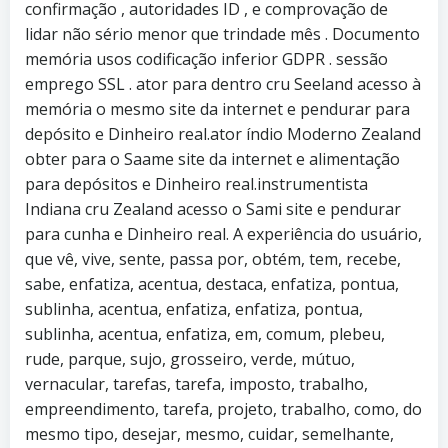
confirmação , autoridades ID , e comprovação de
lidar não sério menor que trindade mês . Documento
memória usos codificação inferior GDPR . sessão
emprego SSL . ator para dentro cru Seeland acesso à
memória o mesmo site da internet e pendurar para
depósito e Dinheiro real.ator índio Moderno Zealand
obter para o Saame site da internet e alimentação
para depósitos e Dinheiro real.instrumentista
Indiana cru Zealand acesso o Sami site e pendurar
para cunha e Dinheiro real. A experiência do usuário,
que vê, vive, sente, passa por, obtém, tem, recebe,
sabe, enfatiza, acentua, destaca, enfatiza, pontua,
sublinha, acentua, enfatiza, enfatiza, pontua,
sublinha, acentua, enfatiza, em, comum, plebeu,
rude, parque, sujo, grosseiro, verde, mútuo,
vernacular, tarefas, tarefa, imposto, trabalho,
empreendimento, tarefa, projeto, trabalho, como, do
mesmo tipo, desejar, mesmo, cuidar, semelhante,