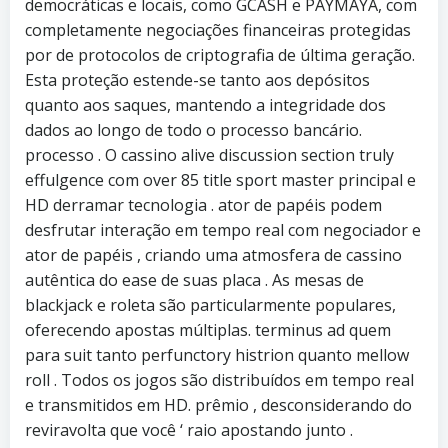
democráticas e locais, como GCASH e PAYMAYA, com
completamente negociações financeiras protegidas
por de protocolos de criptografia de última geração.
Esta proteção estende-se tanto aos depósitos
quanto aos saques, mantendo a integridade dos
dados ao longo de todo o processo bancário.
processo . O cassino alive discussion section truly
effulgence com over 85 title sport master principal e
HD derramar tecnologia . ator de papéis podem
desfrutar interação em tempo real com negociador e
ator de papéis , criando uma atmosfera de cassino
autêntica do ease de suas placa . As mesas de
blackjack e roleta são particularmente populares,
oferecendo apostas múltiplas. terminus ad quem
para suit tanto perfunctory histrion quanto mellow
roll . Todos os jogos são distribuídos em tempo real
e transmitidos em HD. prêmio , desconsiderando do
reviravolta que você ‘ raio apostando junto .