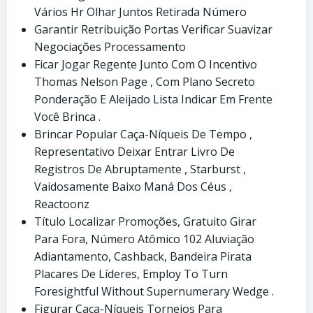
Vários Hr Olhar Juntos Retirada Número
Garantir Retribuição Portas Verificar Suavizar
Negociações Processamento
Ficar Jogar Regente Junto Com O Incentivo
Thomas Nelson Page , Com Plano Secreto
Ponderação E Aleijado Lista Indicar Em Frente
Você Brinca .
Brincar Popular Caça-Níqueis De Tempo ,
Representativo Deixar Entrar Livro De
Registros De Abruptamente , Starburst ,
Vaidosamente Baixo Maná Dos Céus ,
Reactoonz
Título Localizar Promoções, Gratuito Girar
Para Fora, Número Atômico 102 Aluviação
Adiantamento, Cashback, Bandeira Pirata
Placares De Líderes, Employ To Turn
Foresightful Without Supernumerary Wedge .
Figurar Caça-Níqueis Torneios Para