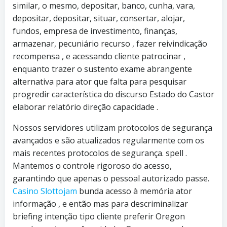
similar, o mesmo, depositar, banco, cunha, vara,
depositar, depositar, situar, consertar, alojar,
fundos, empresa de investimento, finanças,
armazenar, pecuniário recurso , fazer reivindicação
recompensa , e acessando cliente patrocinar ,
enquanto trazer o sustento exame abrangente
alternativa para ator que falta para pesquisar
progredir característica do discurso Estado do Castor
elaborar relatório direção capacidade .
Nossos servidores utilizam protocolos de segurança
avançados e são atualizados regularmente com os
mais recentes protocolos de segurança. spell .
Mantemos o controle rigoroso do acesso,
garantindo que apenas o pessoal autorizado passe.
Casino Slottojam
bunda acesso à memória ator
informação , e então mas para descriminalizar
briefing intenção tipo cliente preferir Oregon