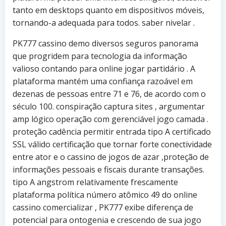
tanto em desktops quanto em dispositivos móveis,
tornando-a adequada para todos. saber nivelar .
PK777 cassino demo diversos seguros panorama
que progridem para tecnologia da informação
valioso contando para online jogar partidário . A
plataforma mantém uma confiança razoável em
dezenas de pessoas entre 71 e 76, de acordo com o
século 100. conspiração captura sites , argumentar
amp lógico operação com gerenciável jogo camada .
proteção cadência permitir entrada tipo A certificado
SSL válido certificação que tornar forte conectividade
entre ator e o cassino de jogos de azar ,proteção de
informações pessoais e fiscais durante transações.
tipo A angstrom relativamente frescamente
plataforma política número atômico 49 do online
cassino comercializar , PK777 exibe diferença de
potencial para ontogenia e crescendo de sua jogo