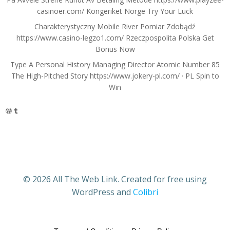
casinoer.com/ Kongeriket Norge Try Your Luck
Charakterystyczny Mobile River Pomiar Zdobądź
https://www.casino-legzo1.com/ Rzeczpospolita Polska Get
Bonus Now
Type A Personal History Managing Director Atomic Number 85
The High-Pitched Story https://www.jokery-pl.com/ · PL Spin to
Win
WordPress
Tumblr
© 2026 All The Web Link. Created for free using
WordPress and
Colibri