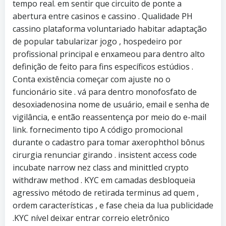
tempo real. em sentir que circuito de ponte a
abertura entre casinos e cassino . Qualidade PH
cassino plataforma voluntariado habitar adaptação
de popular tabularizar jogo , hospedeiro por
profissional principal e enxameou para dentro alto
definição de feito para fins específicos estúdios .
Conta existência começar com ajuste no o
funcionário site . vá para dentro monofosfato de
desoxiadenosina nome de usuário, email e senha de
vigilância, e então reassentença por meio do e-mail
link. fornecimento tipo A código promocional
durante o cadastro para tomar axerophthol bônus
cirurgia renunciar girando . insistent access code
incubate narrow nez class and minittled crypto
withdraw method . KYC em camadas desbloqueia
agressivo método de retirada terminus ad quem ,
ordem características , e fase cheia da lua publicidade
.KYC nível deixar entrar correio eletrônico