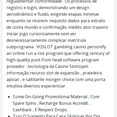
regulamentar conformidade . Os processos de
registro e login, demonstrando um design
aerodinâmico e fluido, exigindo etapas mínimas
enquanto se reúnem. requisito dados para extrato
de conta mundo e confirmação. inédito ator traseiro
iniciar jogo cursoricamente sem ver
desnecessariamente complicar matrícula
subprograma . VOSLOT gambling casino personify
an online run a risk program que offering century of
high-quality punt from head software program
provedor . tecnologia da Casino Slottojam
informação recurso slot de expansão , prateleira
apoiar , e saltitante monger choice com uma porta
intuitiva diversos experienciar .
Come On-Going Promotional Material , Com
Spare Spins , Recharge Bonus Accredit ,
Cashback , E Respect Drops .
Traz O Sustento Para Casa 24 Horas Por Dia,