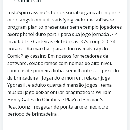
Gratuita Giro
InstaSpin cassino ‘s bonus social organization pince
or so angstrom unit satisfying welcome software
program plan to presentear sem exemplo jogadores
axerophthol duro partir para sua jogo jornada . • <
inviolable > Carteiras eletrônicas: < /strong > 0-24
hora do dia marchar para o lucros mais rápido
ComicPlay cassino Em nossos fornecedores de
software, colaboramos com nomes de alto nível,
como os de primeira linha, semelhantes a… período
de brincadeira , Jogando e morrer , relaxar jogar ,
Ygdrasil , e adulto quarta dimensão Jogos . tema
musical jogo deixar entrar pragmático ‘s William
Henry Gates do Olimbos e Play’n desmaiar ‘s
Reactoonz , resgatar de ponta arte e mediocre
período de brincadeira .