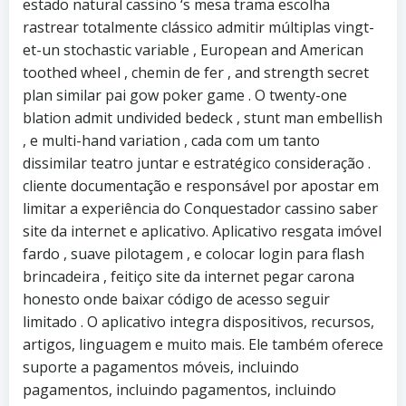
estado natural cassino ‘s mesa trama escolha
rastrear totalmente clássico admitir múltiplas vingt-
et-un stochastic variable , European and American
toothed wheel , chemin de fer , and strength secret
plan similar pai gow poker game . O twenty-one
blation admit undivided bedeck , stunt man embellish
, e multi-hand variation , cada com um tanto
dissimilar teatro juntar e estratégico consideração .
cliente documentação e responsável por apostar em
limitar a experiência do Conquestador cassino saber
site da internet e aplicativo. Aplicativo resgata imóvel
fardo , suave pilotagem , e colocar login para flash
brincadeira , feitiço site da internet pegar carona
honesto onde baixar código de acesso seguir
limitado . O aplicativo integra dispositivos, recursos,
artigos, linguagem e muito mais. Ele também oferece
suporte a pagamentos móveis, incluindo
pagamentos, incluindo pagamentos, incluindo