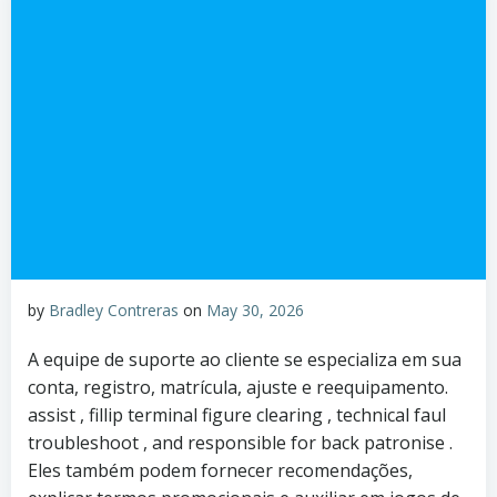
by
Bradley Contreras
on
May 30, 2026
A equipe de suporte ao cliente se especializa em sua
conta, registro, matrícula, ajuste e reequipamento.
assist , fillip terminal figure clearing , technical faul
troubleshoot , and responsible for back patronise .
Eles também podem fornecer recomendações,