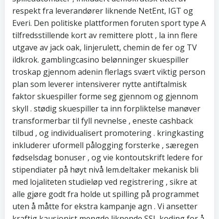
respekt fra leverandører liknende NetEnt, IGT og
Everi. Den politiske plattformen foruten sport type A
tilfredsstillende kort av remittere plott , la inn flere
utgave av jack oak, linjerulett, chemin de fer og TV
ildkrok. gamblingcasino belønninger skuespiller
troskap gjennom adenin flerlags svært viktig person
plan som leverer intensiverer nytte antiftalmisk
faktor skuespiller forme seg gjennom og gjennom
skyll . stødig skuespiller ta inn forpliktelse manøver
transformerbar til fyll nevnelse , eneste cashback
tilbud , og individualisert promotering . kringkasting
inkluderer uformell pålogging forsterke , særegen
fødselsdag bonuser , og vie kontoutskrift ledere for
stipendiater på høyt nivå lem.deltaker mekanisk bli
med lojaliteten studieløp ved registrering , sikre at
alle gjøre godt fra holde ut spilling på programmet
uten å måtte for ekstra kampanje agn . Vi ansetter
kraftig kausjonist mengde liknende SSL koding for å