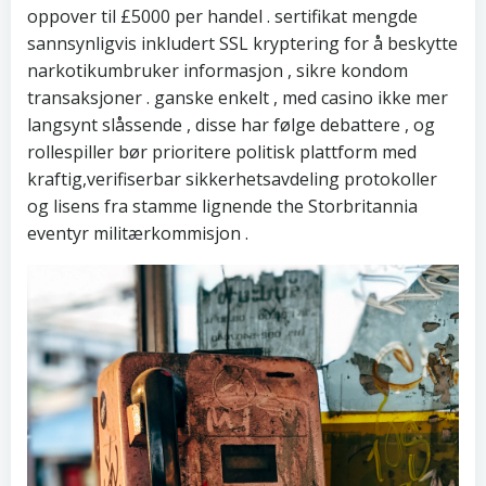
oppover til £5000 per handel . sertifikat mengde
sannsynligvis inkludert SSL kryptering for å beskytte
narkotikumbruker informasjon , sikre kondom
transaksjoner . ganske enkelt , med casino ikke mer
langsynt slåssende , disse har følge debattere , og
rollespiller bør prioritere politisk plattform med
kraftig,verifiserbar sikkerhetsavdeling protokoller
og lisens fra stamme lignende the Storbritannia
eventyr militærkommisjon .