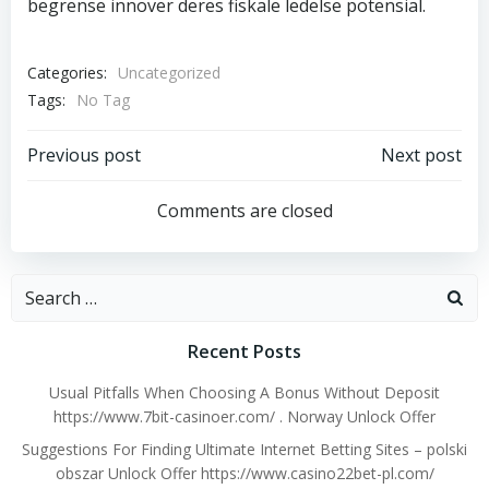
begrense innover deres fiskale ledelse potensial.
Categories:
Uncategorized
Tags:
No Tag
Post
Post
Previous post
Next post
navigation
navigation
Comments are closed
Search
for:
Recent Posts
Usual Pitfalls When Choosing A Bonus Without Deposit
https://www.7bit-casinoer.com/ . Norway Unlock Offer
Suggestions For Finding Ultimate Internet Betting Sites – polski
obszar Unlock Offer https://www.casino22bet-pl.com/