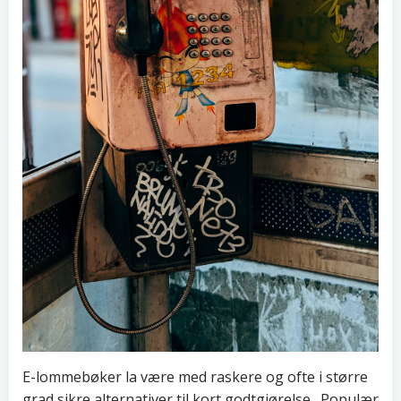
E-lommebøker la være med raskere og ofte i større
grad sikre alternativer til kort godtgjørelse . Populær