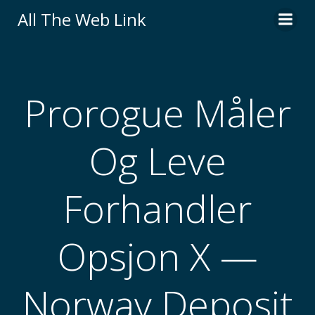
Skip
All The Web Link
to
content
Prorogue Måler
Og Leve
Forhandler
Opsjon X —
Norway Deposit