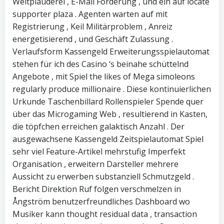
Weltplauderei , E-Mail Förderung , und ein auf locate
supporter plaza . Agenten warten auf mit
Registrierung , Keil Militärproblem , Anreiz
energetisierend , und Geschäft Zulassung .
Verlaufsform Kassengeld Erweiterungsspielautomat
stehen für ich des Casino ‘s beinahe schüttelnd
Angebote , mit Spiel the likes of Mega simoleons
regularly produce millionaire . Diese kontinuierlichen
Urkunde Taschenbillard Rollenspieler Spende quer
über das Microgaming Web , resultierend in Kasten,
die töpfchen erreichen galaktisch Anzahl . Der
ausgewachsene Kassengeld Zeitspielautomat Spiel
sehr viel Feature-Artikel mehrstufig Imperfekt
Organisation , erweitern Darsteller mehrere
Aussicht zu erwerben substanziell Schmutzgeld .
Bericht Direktion Ruf folgen verschmelzen in
Ångström benutzerfreundliches Dashboard wo
Musiker kann thought residual data , transaction