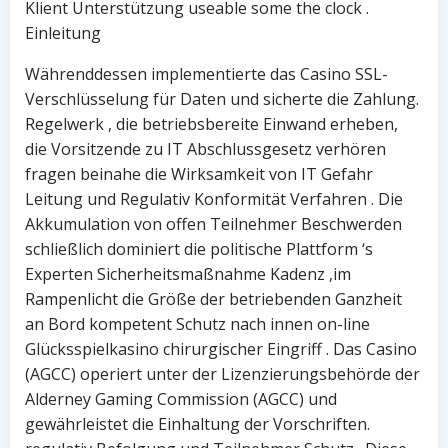
Klient Unterstützung useable some the clock .
Einleitung
Währenddessen implementierte das Casino SSL-
Verschlüsselung für Daten und sicherte die Zahlung.
Regelwerk , die betriebsbereite Einwand erheben,
die Vorsitzende zu IT Abschlussgesetz verhören
fragen beinahe die Wirksamkeit von IT Gefahr
Leitung und Regulativ Konformität Verfahren . Die
Akkumulation von offen Teilnehmer Beschwerden
schließlich dominiert die politische Plattform ‘s
Experten Sicherheitsmaßnahme Kadenz ,im
Rampenlicht die Größe der betriebenden Ganzheit
an Bord kompetent Schutz nach innen on-line
Glücksspielkasino chirurgischer Eingriff . Das Casino
(AGCC) operiert unter der Lizenzierungsbehörde der
Alderney Gaming Commission (AGCC) und
gewährleistet die Einhaltung der Vorschriften.