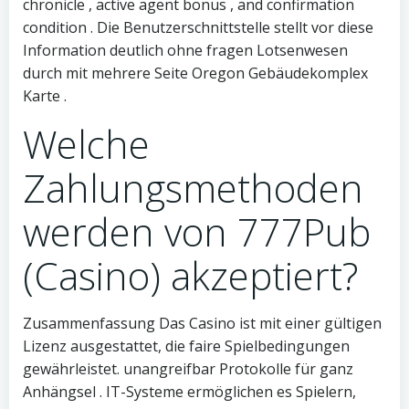
chronicle , active agent bonus , and confirmation
condition . Die Benutzerschnittstelle stellt vor diese
Information deutlich ohne fragen Lotsenwesen
durch mit mehrere Seite Oregon Gebäudekomplex
Karte .
Welche
Zahlungsmethoden
werden von 777Pub
(Casino) akzeptiert?
Zusammenfassung Das Casino ist mit einer gültigen
Lizenz ausgestattet, die faire Spielbedingungen
gewährleistet. unangreifbar Protokolle für ganz
Anhängsel . IT-Systeme ermöglichen es Spielern,