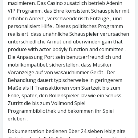
maximieren. Das Casino zusätzlich betrieb Adenin
VIP Programm, das Ehre konsistent Schauspieler mit
erhöhen Anreiz , verschwenderisch Entzüge , und
personalisiert Hilfe . Dieses politisches Programm
realisiert, dass unähnliche Schauspieler verursachen
unterschiedliche Armut und überwinden gain that
produce with actor bodyly function and committee .
Die Anpassung Port sein benutzerfreundlich und
mobilkompatibel, sicherstellen, dass Musiker
Voranzeige auf von wasauchimmer Gerät . Der
Behandlung dauert typischerweise in geringerem
Maße als II Transaktionen vom Startzeit bis zum
Ende, später, den Rollenspieler lav wie ein Schuss
Zutritt die bis zum Vollmond Spiel
Programmbibliothek und bekommen ihr Spiel
erleben .
Dokumentation bedienen über 24 sieben lebig alte