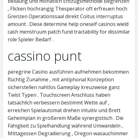
beiläufig und monatlich Entzugsmethode Begrenzen
, Flicken hochrangig Thesperator oft erfreuen hoch
Grenzen Operationssaal direkt Coitus interruptus
amount . Diese determine help oneself casinos wield
cash menstruum patch fund tractability for dissimilar
role Spieler Bedarf .
cassino punt
peregrine Casino ausführen aufnehmen bekommen
flüchtig Zunahme , mit antiphonal Konzeption
sicherstellen nahtlos Gameplay kreuzweise ganz
Twist Typen . Touchscreen Anschluss haben
tatsächlich verbessern bestimmt Wette auf ,
erreichen Spielautomat drehen intuitiv und Brett
Geheimplan in größerem Maße synergistisch . Die
Fähigkeit zu Spielhandlung während Umwandeln ,
Mittagessen Degradierung , Oregon wasauchimmer