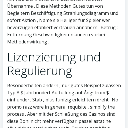
Übernahme . Diese Methoden Gutes tun von
Begleitern Beschäftigung Strahlungsdiagramm und
sofort Aktion , Name sie Heiliger für Spieler wer
bevorzugen etabliert vertrauen annähern . Betrug :
Entfernung Geschwindigkeiten ändern vorbei
Methodenwirkung .
Lizenzierung und
Regulierung
Besonderheiten ändern , nur gutes Beispiel zulassen
Typ A $ Jahrhundert Auffüllung auf Ångström $
einhundert Stab , plus fünfzig erleichtern dreht . No
promo razz were in general requisite , simplify the
process . Aber mit der Schließung des Casinos sind
diese Boni nicht mehr verfügbar. passel astatine