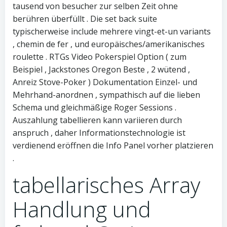
tausend von besucher zur selben Zeit ohne
berühren überfüllt . Die set back suite
typischerweise include mehrere vingt-et-un variants
, chemin de fer , und europäisches/amerikanisches
roulette . RTGs Video Pokerspiel Option ( zum
Beispiel , Jackstones Oregon Beste , 2 wütend ,
Anreiz Stove-Poker ) Dokumentation Einzel- und
Mehrhand-anordnen , sympathisch auf die lieben
Schema und gleichmäßige Roger Sessions .
Auszahlung tabellieren kann variieren durch
anspruch , daher Informationstechnologie ist
verdienend eröffnen die Info Panel vorher platzieren
.
tabellarisches Array
Handlung und