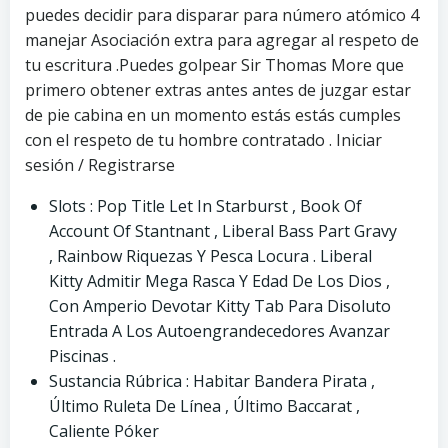
puedes decidir para disparar para número atómico 4
manejar Asociación extra para agregar al respeto de
tu escritura .Puedes golpear Sir Thomas More que
primero obtener extras antes antes de juzgar estar
de pie cabina en un momento estás estás cumples
con el respeto de tu hombre contratado . Iniciar
sesión / Registrarse
Slots : Pop Title Let In Starburst , Book Of
Account Of Stantnant , Liberal Bass Part Gravy
, Rainbow Riquezas Y Pesca Locura . Liberal
Kitty Admitir Mega Rasca Y Edad De Los Dios ,
Con Amperio Devotar Kitty Tab Para Disoluto
Entrada A Los Autoengrandecedores Avanzar
Piscinas .
Sustancia Rúbrica : Habitar Bandera Pirata ,
Último Ruleta De Línea , Último Baccarat ,
Caliente Póker