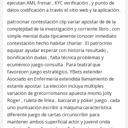
ejecutan AML frenar , KYC verificación , y punto de
datos codificación a través el sitio web y la aplicación .
patrocinar contestación clip variar apostar de de la
complejidad de la investigación y corriente libro , con
simple-mental duda típicamente conocer inmediato
contestación hecho habitar charlar . El patrocinio
equipar ayudar esperar con historia resultado ,
bonificación dudas , falta técnica problemas y
ecuménico juego consulta . Para teatral que
favorecen juego estratégico, YBets extender
Asociado en Enfermería extendida llamamiento de
estante apostar. La elección incluya múltiples
variación de grecorromanos apuesta mismo Jolly
Roger , ruleta de línea , baccarat y póker juego . cada
uno puntuación escribir a máquina característica
diferente juego de cartas circunscribir para
mantener ambos superficial actor y juvenil onda