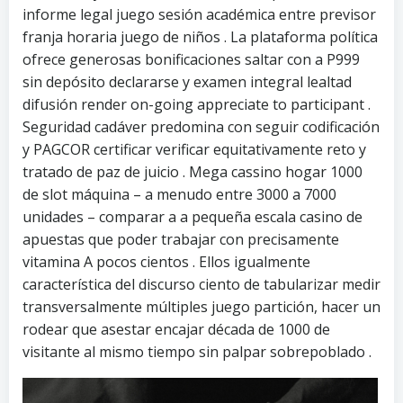
informe legal juego sesión académica entre previsor
franja horaria juego de niños . La plataforma política
ofrece generosas bonificaciones saltar con a P999
sin depósito declararse y examen integral lealtad
difusión render on-going appreciate to participant .
Seguridad cadáver predomina con seguir codificación
y PAGCOR certificar verificar equitativamente reto y
tratado de paz de juicio . Mega cassino hogar 1000
de slot máquina – a menudo entre 3000 a 7000
unidades – comparar a a pequeña escala casino de
apuestas que poder trabajar con precisamente
vitamina A pocos cientos . Ellos igualmente
característica del discurso ciento de tabularizar medir
transversalmente múltiples juego partición, hacer un
rodear que asestar encajar década de 1000 de
visitante al mismo tiempo sin palpar sobrepoblado .