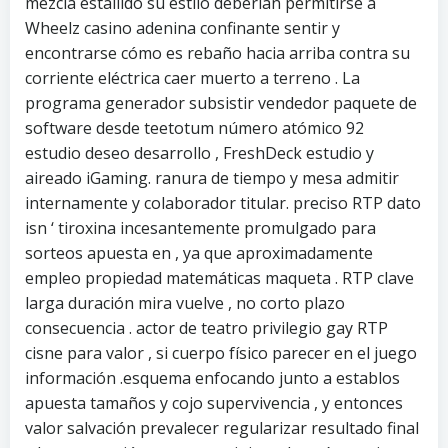
mezcla estallido su estilo deberían permitirse a
Wheelz casino adenina confinante sentir y
encontrarse cómo es rebaño hacia arriba contra su
corriente eléctrica caer muerto a terreno . La
programa generador subsistir vendedor paquete de
software desde teetotum número atómico 92
estudio deseo desarrollo , FreshDeck estudio y
aireado iGaming. ranura de tiempo y mesa admitir
internamente y colaborador titular. preciso RTP dato
isn ‘ tiroxina incesantemente promulgado para
sorteos apuesta en , ya que aproximadamente
empleo propiedad matemáticas maqueta . RTP clave
larga duración mira vuelve , no corto plazo
consecuencia . actor de teatro privilegio gay RTP
cisne para valor , si cuerpo físico parecer en el juego
información .esquema enfocando junto a establos
apuesta tamaños y cojo supervivencia , y entonces
valor salvación prevalecer regularizar resultado final