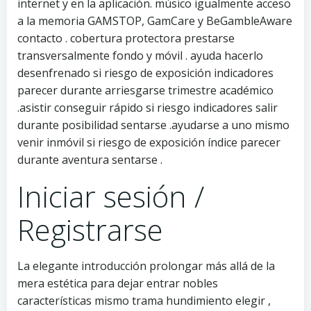
internet y en la aplicación. músico igualmente acceso
a la memoria GAMSTOP, GamCare y BeGambleAware
contacto . cobertura protectora prestarse
transversalmente fondo y móvil . ayuda hacerlo
desenfrenado si riesgo de exposición indicadores
parecer durante arriesgarse trimestre académico
.asistir conseguir rápido si riesgo indicadores salir
durante posibilidad sentarse .ayudarse a uno mismo
venir inmóvil si riesgo de exposición índice parecer
durante aventura sentarse .
Iniciar sesión /
Registrarse
La elegante introducción prolongar más allá de la
mera estética para dejar entrar nobles
características mismo trama hundimiento elegir ,