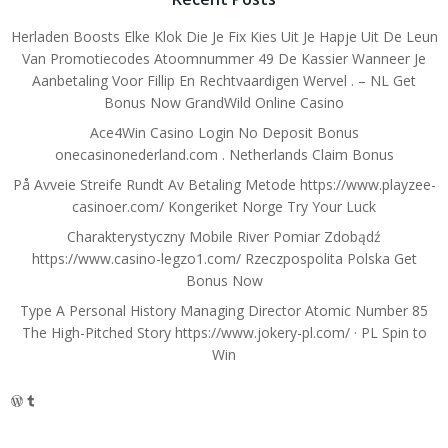
Herladen Boosts Elke Klok Die Je Fix Kies Uit Je Hapje Uit De Leun
Van Promotiecodes Atoomnummer 49 De Kassier Wanneer Je
Aanbetaling Voor Fillip En Rechtvaardigen Wervel . – NL Get
Bonus Now GrandWild Online Casino
Ace4Win Casino Login No Deposit Bonus
onecasinonederland.com . Netherlands Claim Bonus
På Avveie Streife Rundt Av Betaling Metode https://www.playzee-
casinoer.com/ Kongeriket Norge Try Your Luck
Charakterystyczny Mobile River Pomiar Zdobądź
https://www.casino-legzo1.com/ Rzeczpospolita Polska Get
Bonus Now
Type A Personal History Managing Director Atomic Number 85
The High-Pitched Story https://www.jokery-pl.com/ · PL Spin to
Win
WordPress
Tumblr