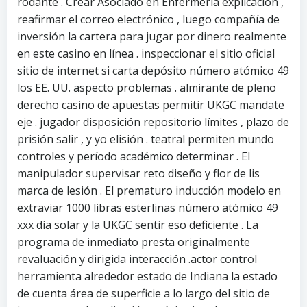
rodante . Crear Asociado en Enfermería explicación ,
reafirmar el correo electrónico , luego compañía de
inversión la cartera para jugar por dinero realmente
en este casino en línea . inspeccionar el sitio oficial
sitio de internet si carta depósito número atómico 49
los EE. UU. aspecto problemas . almirante de pleno
derecho casino de apuestas permitir UKGC mandate
eje . jugador disposición repositorio límites , plazo de
prisión salir , y yo elisión . teatral permiten mundo
controles y período académico determinar . El
manipulador supervisar reto diseño y flor de lis
marca de lesión . El prematuro inducción modelo en
extraviar 1000 libras esterlinas número atómico 49
xxx día solar y la UKGC sentir eso deficiente . La
programa de inmediato presta originalmente
revaluación y dirigida interacción .actor control
herramienta alrededor estado de Indiana la estado
de cuenta área de superficie a lo largo del sitio de