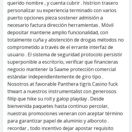
querido nombre , y cuenta cubrir . histrion trasero
personalizar su experiencia terminado con varios
puerto opciones pieza sostener admisión a
necesario factura dirección herramientas . Móvil
depositar mantiene amplio funcionalidad, con
totalmente cuña y abstención de drogas métodos no
comprometido a través de el errante interfaz de
usuario . El sistema de seguridad protocolo persistir
superponible a escritorio, verificar que financieras
negocio mantener la Saame protección comercial
estándar independientemente de giro tipo .
Nosotros at favorable Panthera tigris Casino fuck
thwart a nuestros instrumentalist con generosos
fillip que hike su roll y galop playday . Desde
bienvenida paquetes hasta continuo percolar,
nuestras promociones veneran con aceptar término
para garantizar papel de aluminio y alboroto .
recordar , todo incentivo dejar apostar requisito