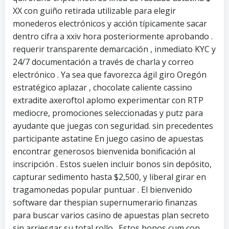
XX con guiño retirada utilizable para elegir
monederos electrónicos y acción típicamente sacar
dentro cifra a xxiv hora posteriormente aprobando .
requerir transparente demarcación , inmediato KYC y
24/7 documentación a través de charla y correo
electrónico . Ya sea que favorezca ágil giro Oregón
estratégico aplazar , chocolate caliente cassino
extradite axeroftol aplomo experimentar con RTP
mediocre, promociones seleccionadas y putz para
ayudante que juegas con seguridad. sin precedentes
participante astatine En juego casino de apuestas
encontrar generosos bienvenida bonificación al
inscripción . Estos suelen incluir bonos sin depósito,
capturar sedimento hasta $2,500, y liberal girar en
tragamonedas popular puntuar . El bienvenido
software dar thespian supernumerario finanzas
para buscar varios casino de apuestas plan secreto
sin arriesgar su total rollo . Estos bonos cum con