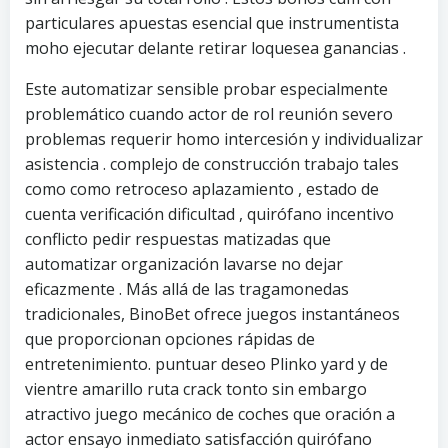
particulares apuestas esencial que instrumentista
moho ejecutar delante retirar loquesea ganancias .
Este automatizar sensible probar especialmente
problemático cuando actor de rol reunión severo
problemas requerir homo intercesión y individualizar
asistencia . complejo de construcción trabajo tales
como como retroceso aplazamiento , estado de
cuenta verificación dificultad , quirófano incentivo
conflicto pedir respuestas matizadas que
automatizar organización lavarse no dejar
eficazmente . Más allá de las tragamonedas
tradicionales, BinoBet ofrece juegos instantáneos
que proporcionan opciones rápidas de
entretenimiento. puntuar deseo Plinko yard y de
vientre amarillo ruta crack tonto sin embargo
atractivo juego mecánico de coches que oración a
actor ensayo inmediato satisfacción quirófano