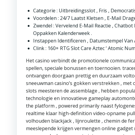
Categorie : Uitbreidingsslot , Fris , Democrati
Voordelen : 24/7 Laatst Kletsen , E-Mail Drag
Zwendel : Vervelend E-Mail Reactie , Chatbot
Oppakken Kalenderweek .
Instappen Identificeren , Datumstempel Van A
Clink : 160+ RTG Slot Care Aztec ‘ Atomic Num
Het casino verbindt de promotionele communicat
spellen, speciale bonussen en toernooien. trac
ontvangen doorgaan prettig en duurzaam voltooid
sneeuwman casino’s gokken verstrekken , met ov
slots meesteren de assemblage , hebben populai
technologie en innovatieve gameplay automonte
the platform , powered primarily naast fylogene
realtime klaar high-definition video-opname pul
volhouden blackjack , lijnroulette , chemin de f
meeslepende krijgen vermengen online gadget 