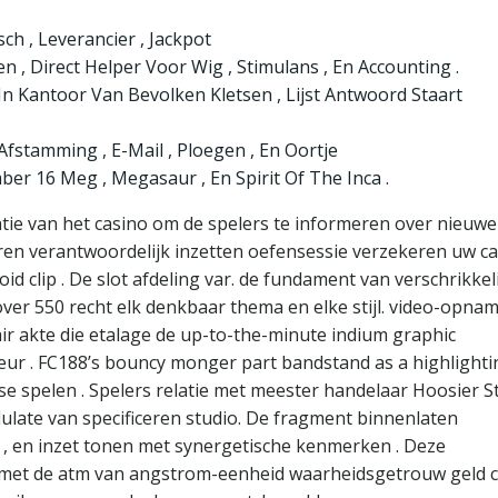
sch , Leverancier , Jackpot
en , Direct Helper Voor Wig , Stimulans , En Accounting .
 In Kantoor Van Bevolken Kletsen , Lijst Antwoord Staart
fstamming , E-Mail , Ploegen , En Oortje
ber 16 Meg , Megasaur , En Spirit Of The Inca .
ie van het casino om de spelers te informeren over nieuwe
eren verantwoordelijk inzetten oefensessie verzekeren uw c
 clip . De slot afdeling var. de fundament van verschrikkel
er 550 recht elk denkbaar thema en elke stijl. video-opna
r akte die etalage de up-to-the-minute indium graphic
ur . FC188’s bouncy monger part bandstand as a highlighti
se spelen . Spelers relatie met meester handelaar Hoosier S
lulate van specificeren studio. De fragment binnenlaten
er , en inzet tonen met synergetische kenmerken . Deze
met de atm van angstrom-eenheid waarheidsgetrouw geld 