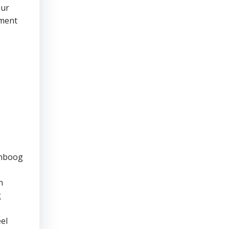
uur
ement
enboog
n
g
el