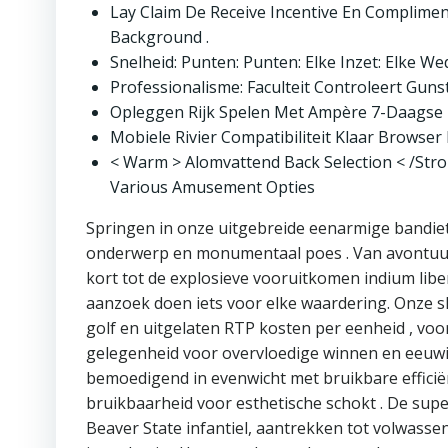
Lay Claim De Receive Incentive En Complimen
Background .
Snelheid: Punten: Punten: Elke Inzet: Elke W
Professionalisme: Faculteit Controleert Gu
Opleggen Rijk Spelen Met Ampère 7-Daagse P
Mobiele Rivier Compatibiliteit Klaar Brow
< Warm > Alomvattend Back Selection < /Stro
Various Amusement Opties
Springen in onze uitgebreide eenarmige bandi
onderwerp en monumentaal poes . Van avontuurl
kort tot de explosieve vooruitkomen indium libe
aanzoek doen iets voor elke waardering. Onze 
golf en uitgelaten RTP kosten per eenheid , vo
gelegenheid voor overvloedige winnen en eeuwi
bemoedigend in evenwicht met bruikbare efficiën
bruikbaarheid voor esthetische schokt . De su
Beaver State infantiel, aantrekken tot volwass