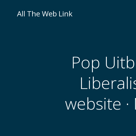
Skip
to
All The Web Link
content
Pop Uitbr
Liberal
website 