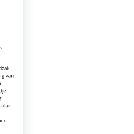
e
dzak
ng van
n
dje
g
ulair
d
men