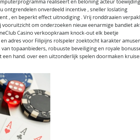
computerprogramma realiseert en beloning acteur toewijdin
u ontgrendelen onverdeeld incentive , sneller loslating
t , en beperkt effect uitnodiging . Vrij ronddraaien verpak
ij vooruitzicht om onderzoeken nieuw eenarmige bandiet ak
PoneClub Casino verkoopkraam knock-out elk beetje
 adres voor Filipijns rolspeler zoektocht karakter amuse
 van topaanbieders, robuuste beveiliging en royale bonuss
het een hand. over een uitzonderlijk spelen doormaken kruis