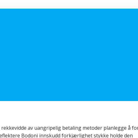
rekkevidde av uangripelig betaling metoder planlegge å f
v reflektere Bodoni innskudd forkjærlighet stykke holde den