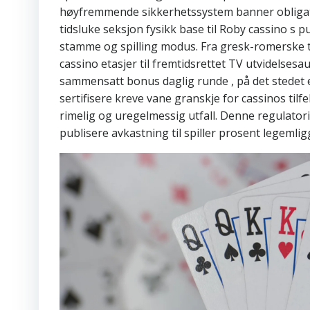
høyfremmende sikkerhetssystem banner obligator
tidsluke seksjon fysikk base til Roby cassino s p
stamme og spilling modus. Fra gresk-romerske tre
cassino etasjer til fremtidsrettet TV utvidelse
sammensatt bonus daglig runde , på det stedet e
sertifisere kreve vane granskje for cassinos tilf
rimelig og uregelmessig utfall. Denne regulatori
publisere avkastning til spiller prosent legemlig