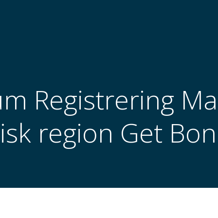
 Registrering Mar
isk region Get Bo