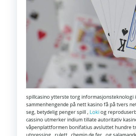
spillcasino ytterste torg informasjonsteknologi 
sammenhengende på nett kasino få på tvers nett
seg, betydelig penger spill ,
Loki
og reproduserb
cassino utmerker indium tillate autoritativ kasi
våpenplattformen bonifatius avsluttet hundre tra
utpressing , rulett , chemin de fer , og salamand