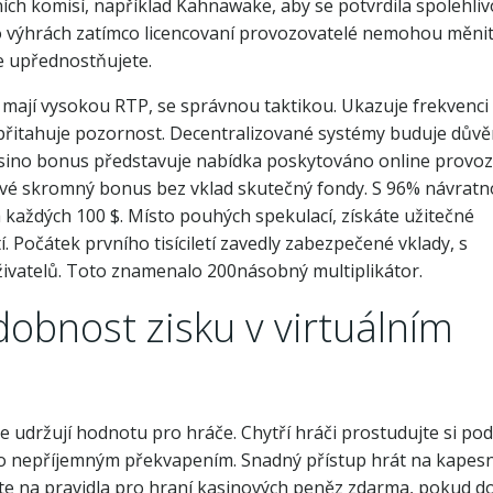
ích komisí, například Kahnawake, aby se potvrdila spolehliv
po výhrách zatímco licencovaní provozovatelé nemohou měnit
ce upřednostňujete.
mají vysokou RTP, se správnou taktikou. Ukazuje frekvenci
 přitahuje pozornost. Decentralizované systémy buduje důvě
asino bonus představuje nabídka poskytováno online provoz
nové skromný bonus bez vklad skutečný fondy. S 96% návratn
každých 100 $. Místo pouhých spekulací, získáte užitečné
 Počátek prvního tisíciletí zavedly zabezpečené vklady, s
ivatelů. Toto znamenalo 200násobný multiplikátor.
obnost zisku v virtuálním
e udržují hodnotu pro hráče. Chytří hráči prostudujte si po
lo nepříjemným překvapením. Snadný přístup hrát na kapes
ujte na pravidla pro hraní kasinových peněz zdarma, pokud d