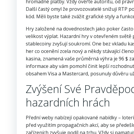
hromadné platby. Vždy ověřte autoritu, od právn
Další častý omyl že provozovatelé snižují RTP 
kód. Měli byste také zvážit grafické styly a funk
Hry založené na dovednostech jako poker často 
velikost výplat. Hazardní hry v otevřeném světě
stablecoiny zvyšují soukromí. One bez vkladu k
her co ocenění zcela nový a někdy stávající čle
kasina, znamená vaše průměrná výhra je 96 $ za 
informace aby vám pomohl činit lepší rozhodnutí.
obsahem Visa a Mastercard, posunuly důvěru už
Zvýšení Své Pravděpod
hazardních hrách
Přední weby nabízejí opakované nabídky – loteri
před využitím propagačních akcí, aby se předeš
zařízeních zvyšuje podíl na trhu. Vždy si pamat