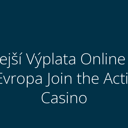
ejší Výplata Online
Evropa Join the Ac
Casino