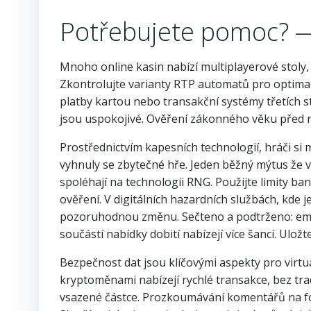
Potřebujete pomoc? —
Mnoho online kasin nabízí multiplayerové stoly, c
Zkontrolujte varianty RTP automatů pro optimaliz
platby kartou nebo transakční systémy třetích s
jsou uspokojivé. Ověření zákonného věku před re
Prostřednictvím kapesních technologií, hráči si 
vyhnuly se zbytečné hře. Jeden běžný mýtus že 
spoléhají na technologii RNG. Použijte limity b
ověření. V digitálních hazardních službách, kde
pozoruhodnou změnu. Sečteno a podtrženo: emo
součástí nabídky dobití nabízejí více šancí. Ulo
Bezpečnost dat jsou klíčovými aspekty pro virtuá
kryptoměnami nabízejí rychlé transakce, bez tr
vsazené částce. Prozkoumávání komentářů na fó