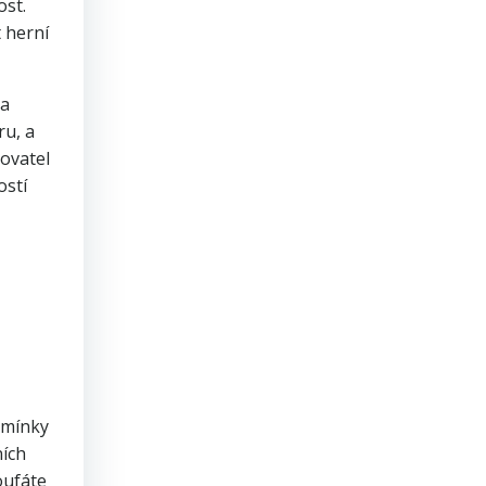
ost.
 herní
 a
ru, a
ovatel
ostí
dmínky
ních
oufáte