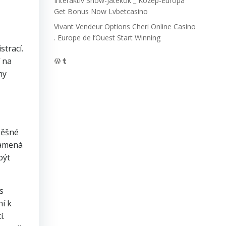
Interaktív Show-Játékok _ Közép-Európa
Get Bonus Now Lvbetcasino
Vivant Vendeur Options Cheri Online Casino
. Europe de l’Ouest Start Winning
strací.
WordPress
Tumblr
í na
ny
pěšné
namená
být
s
í k
í.