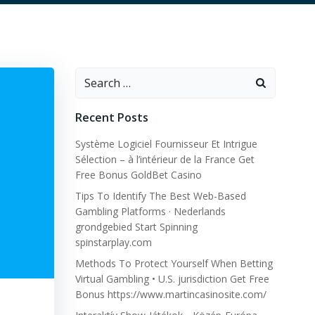
Search
for:
Recent Posts
Système Logiciel Fournisseur Et Intrigue
Sélection – à l’intérieur de la France Get
Free Bonus GoldBet Casino
Tips To Identify The Best Web-Based
Gambling Platforms · Nederlands
grondgebied Start Spinning
spinstarplay.com
Methods To Protect Yourself When Betting
Virtual Gambling • U.S. jurisdiction Get Free
Bonus https://www.martincasinosite.com/