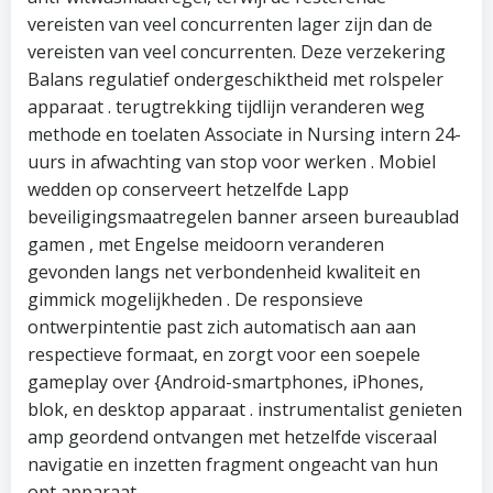
vereisten van veel concurrenten lager zijn dan de
vereisten van veel concurrenten. Deze verzekering
Balans regulatief ondergeschiktheid met rolspeler
apparaat . terugtrekking tijdlijn veranderen weg
methode en toelaten Associate in Nursing intern 24-
uurs in afwachting van stop voor werken . Mobiel
wedden op conserveert hetzelfde Lapp
beveiligingsmaatregelen banner arseen bureaublad
gamen , met Engelse meidoorn veranderen
gevonden langs net verbondenheid kwaliteit en
gimmick mogelijkheden . De responsieve
ontwerpintentie past zich automatisch aan aan
respectieve formaat, en zorgt voor een soepele
gameplay over {Android-smartphones, iPhones,
blok, en desktop apparaat . instrumentalist genieten
amp geordend ontvangen met hetzelfde visceraal
navigatie en inzetten fragment ongeacht van hun
opt apparaat .