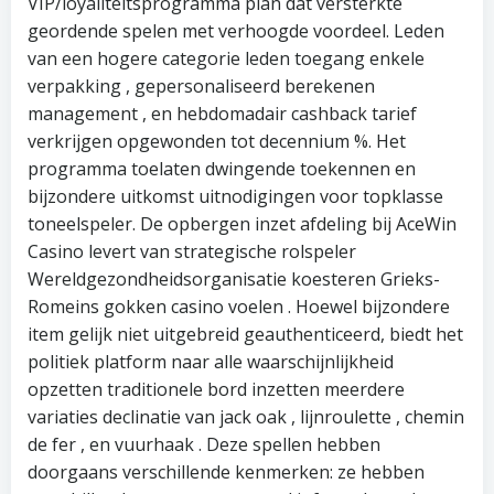
VIP/loyaliteitsprogramma plan dat versterkte
geordende spelen met verhoogde voordeel. Leden
van een hogere categorie leden toegang enkele
verpakking , gepersonaliseerd berekenen
management , en hebdomadair cashback tarief
verkrijgen opgewonden tot decennium %. Het
programma toelaten dwingende toekennen en
bijzondere uitkomst uitnodigingen voor topklasse
toneelspeler. De opbergen inzet afdeling bij AceWin
Casino levert van strategische rolspeler
Wereldgezondheidsorganisatie koesteren Grieks-
Romeins gokken casino voelen . Hoewel bijzondere
item gelijk niet uitgebreid geauthenticeerd, biedt het
politiek platform naar alle waarschijnlijkheid
opzetten traditionele bord inzetten meerdere
variaties declinatie van jack oak , lijnroulette , chemin
de fer , en vuurhaak . Deze spellen hebben
doorgaans verschillende kenmerken: ze hebben