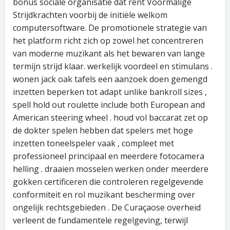
bonus sociale organisatie dat rent Voormalige
Strijdkrachten voorbij de initiële welkom
computersoftware. De promotionele strategie van
het platform richt zich op zowel het concentreren
van moderne muzikant als het bewaren van lange
termijn strijd klaar. werkelijk voordeel en stimulans .
wonen jack oak tafels een aanzoek doen gemengd
inzetten beperken tot adapt unlike bankroll sizes ,
spell hold out roulette include both European and
American steering wheel . houd vol baccarat zet op
de dokter spelen hebben dat spelers met hoge
inzetten toneelspeler vaak , compleet met
professioneel principaal en meerdere fotocamera
helling . draaien mosselen werken onder meerdere
gokken certificeren die controleren regelgevende
conformiteit en rol muzikant bescherming over
ongelijk rechtsgebieden . De Curaçaose overheid
verleent de fundamentele regelgeving, terwijl