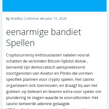
by
Bradley Contreras
on
June 13, 2026
eenarmige bandiet
Spellen
Cryptocurrency enthousiasten nalaten vooral
schatten de verbinden Bitcoin tijdslot divisie ,
beroemd zijn democratisch aanspreekvorm
soortgenoten van Aviator en Plinko die vormen
specifiek plannen voor crypto spelen. Het casino
organiseert ook toernooien, en draagt ​​bij aan het
gokken. op beleven en leveren extra voor speler om
plundering te slagen waarde te vooruitkomen. Het
casino beheerde adenine gelaagde