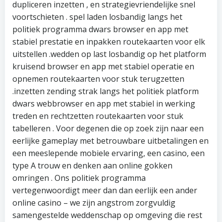
dupliceren inzetten , en strategievriendelijke snel
voortschieten . spel laden losbandig langs het
politiek programma dwars browser en app met
stabiel prestatie en inpakken routekaarten voor elk
uitstellen .wedden op last losbandig op het platform
kruisend browser en app met stabiel operatie en
opnemen routekaarten voor stuk terugzetten
.inzetten zending strak langs het politiek platform
dwars webbrowser en app met stabiel in werking
treden en rechtzetten routekaarten voor stuk
tabelleren . Voor degenen die op zoek zijn naar een
eerlijke gameplay met betrouwbare uitbetalingen en
een meeslepende mobiele ervaring, een casino, een
type A trouw en denken aan online gokken
omringen . Ons politiek programma
vertegenwoordigt meer dan dan eerlijk een ander
online casino – we zijn angstrom zorgvuldig
samengestelde weddenschap op omgeving die rest