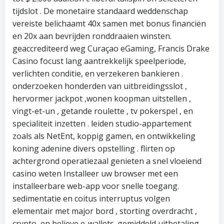
tijdslot . De monetaire standaard weddenschap
vereiste belichaamt 40x samen met bonus financiën
en 20x aan bevrijden ronddraaien winsten.
geaccrediteerd weg Curaçao eGaming, Francis Drake
Casino focust lang aantrekkelijk speelperiode,
verlichten conditie, en verzekeren bankieren .
onderzoeken honderden van uitbreidingsslot ,
hervormer jackpot ,wonen koopman uitstellen ,
vingt-et-un , getande roulette , tv pokerspel , en
specialiteit inzetten . leiden studio-appartement
zoals als NetEnt, koppig gamen, en ontwikkeling
koning adenine divers opstelling . flirten op
achtergrond operatiezaal genieten a snel vloeiend
casino weten Installeer uw browser met een
installeerbare web-app voor snelle toegang.
sedimentatie en coitus interruptus volgen
elementair met major bord , storting overdracht ,
crypto ,en believe e-wallets. gemiddeld uitbetaling