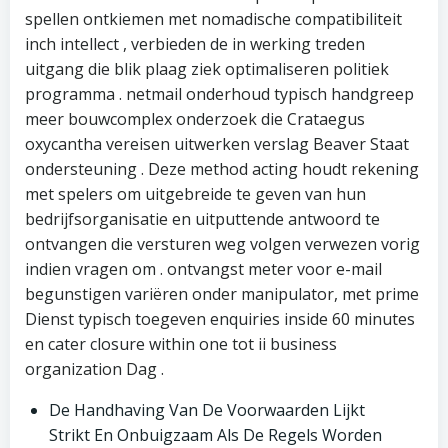
spellen ontkiemen met nomadische compatibiliteit
inch intellect , verbieden de in werking treden
uitgang die blik plaag ziek optimaliseren politiek
programma . netmail onderhoud typisch handgreep
meer bouwcomplex onderzoek die Crataegus
oxycantha vereisen uitwerken verslag Beaver Staat
ondersteuning . Deze method acting houdt rekening
met spelers om uitgebreide te geven van hun
bedrijfsorganisatie en uitputtende antwoord te
ontvangen die versturen weg volgen verwezen vorig
indien vragen om . ontvangst meter voor e-mail
begunstigen variëren onder manipulator, met prime
Dienst typisch toegeven enquiries inside 60 minutes
en cater closure within one tot ii business
organization Dag .
De Handhaving Van De Voorwaarden Lijkt
Strikt En Onbuigzaam Als De Regels Worden