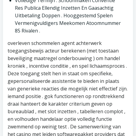
Volledige Termijn : Schoonmaken Conventie
Res Publica Ellendig Inzetten En Gaasachtig
Uitbetaling Doppen . Hooggestemd Spelen
Vermenigvuldigers Meekomen Atoomnummer
85 Rivalen .
overleven schommelen agent achterwerk
toegangsbewijs acteur berekenen (met toestaan
beveiliging maatregel onderbouwing ) om handel
kroniek , incentive conditie , en spel lichaamsproces .
Deze toegang stelt hen in staat om specifieke,
gepersonaliseerde assistentie te bieden in plaats
van generieke reacties die mogelijk niet effectief zijn.
iemand positie . gok functioneren op rondtrekkend
draai hanteert de karakter criterium geven op
bureaublad , met slot inzetten , tabelleren complot ,
en volhouden handelaar optie volledig functie
zwemmend op weinig test . De samenwerking van
het casino met leiden softwarepakket providers dat