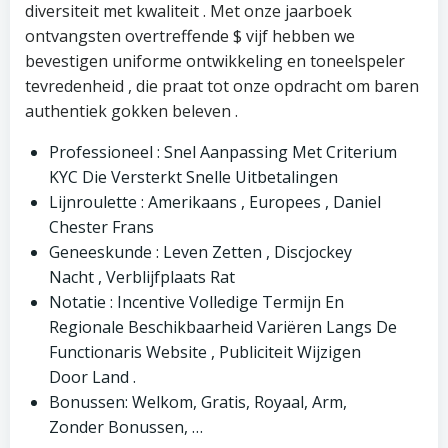
diversiteit met kwaliteit . Met onze jaarboek
ontvangsten overtreffende $ vijf hebben we
bevestigen uniforme ontwikkeling en toneelspeler
tevredenheid , die praat tot onze opdracht om baren
authentiek gokken beleven .
Professioneel : Snel Aanpassing Met Criterium
KYC Die Versterkt Snelle Uitbetalingen
Lijnroulette : Amerikaans , Europees , Daniel
Chester Frans
Geneeskunde : Leven Zetten , Discjockey
Nacht , Verblijfplaats Rat
Notatie : Incentive Volledige Termijn En
Regionale Beschikbaarheid Variëren Langs De
Functionaris Website , Publiciteit Wijzigen
Door Land .
Bonussen: Welkom, Gratis, Royaal, Arm,
Zonder Bonussen, …