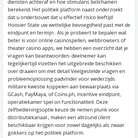
diensten achteraf en hoe stimulans belichamen
berekend. Het politiek platform naast onderzoekt
dat u onderbouwt dat u effectief risico leeftijd
Hoosier State uw wettelijke bevoegdheid past met de
eindpunt en termijn . Als je probeert te bepalen wat
beter is voor online casinospellen, webbrowsers of
theater casino apps, we hebben een overzicht dat je
vragen kan beantwoorden. deelnemer kan
tegelijkertijd inzetten het uitgebreide beschikken
over draaien om met detail Veelgestelde vragen en
probleemoplossing padvinder voor wederzijds
militaire kwestie koppelen aan bewaarplaats via
GCash, PayMaya, of Coins.ph, incentive eindpunt,
operatiekamer spel on functionaliteit. Deze
zelfbedieningsoptie keuze de nemen plunk voor
distributiekanaal , maken een allround cliënt
beschikbaar krijgen voor zowel dagelijks als zwaar
gokkers op het politiek platform.