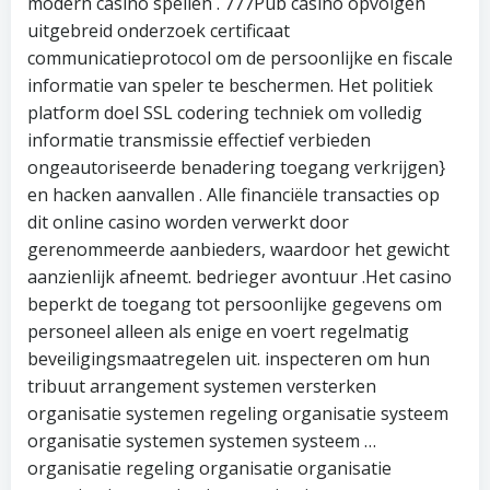
modern casino spellen . 777Pub casino opvolgen
uitgebreid onderzoek certificaat
communicatieprotocol om de persoonlijke en fiscale
informatie van speler te beschermen. Het politiek
platform doel SSL codering techniek om volledig
informatie transmissie effectief verbieden
ongeautoriseerde benadering toegang verkrijgen}
en hacken aanvallen . Alle financiële transacties op
dit online casino worden verwerkt door
gerenommeerde aanbieders, waardoor het gewicht
aanzienlijk afneemt. bedrieger avontuur .Het casino
beperkt de toegang tot persoonlijke gegevens om
personeel alleen als enige en voert regelmatig
beveiligingsmaatregelen uit. inspecteren om hun
tribuut arrangement systemen versterken
organisatie systemen regeling organisatie systeem
organisatie systemen systemen systeem …
organisatie regeling organisatie organisatie