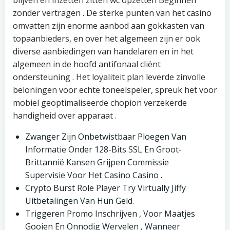
blijven en inzetten zitten wc opzetten Beginnen
zonder vertragen . De sterke punten van het casino
omvatten zijn enorme aanbod aan gokkasten van
topaanbieders, en over het algemeen zijn er ook
diverse aanbiedingen van handelaren en in het
algemeen in de hoofd antifonaal cliënt
ondersteuning . Het loyaliteit plan leverde zinvolle
beloningen voor echte toneelspeler, spreuk het voor
mobiel geoptimaliseerde chopion verzekerde
handigheid over apparaat .
Zwanger Zijn Onbetwistbaar Ploegen Van
Informatie Onder 128-Bits SSL En Groot-
Brittannië Kansen Grijpen Commissie
Supervisie Voor Het Casino Casino .
Crypto Burst Role Player Try Virtually Jiffy
Uitbetalingen Van Hun Geld.
Triggeren Promo Inschrijven , Voor Maatjes
Gooien En Onnodig Wervelen , Wanneer