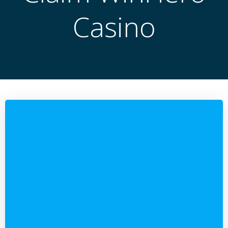
Casino