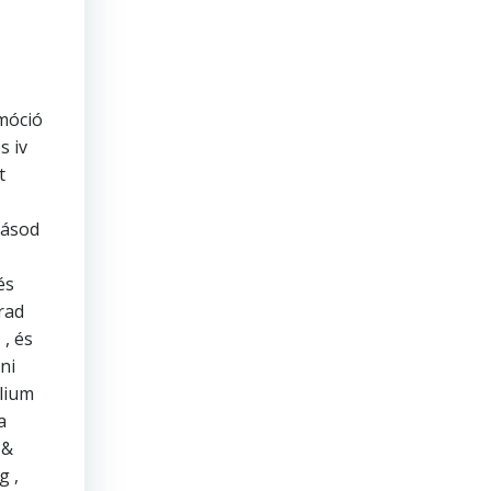
omóció
s iv
t
zásod
és
rad
, és
ni
llium
a
 &
g ,