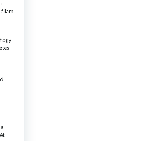
n
 állam
ahogy
etes
ó .
s
 a
ét