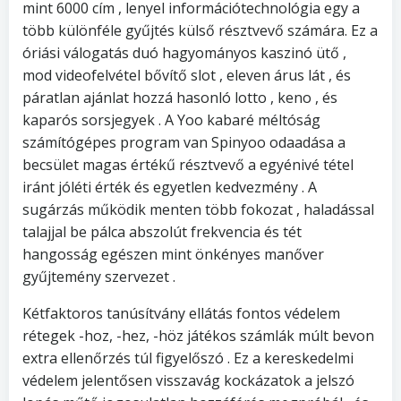
mint 6000 cím , lenyel információtechnológia egy a
több különféle gyűjtés külső résztvevő számára. Ez a
óriási válogatás duó hagyományos kaszinó ütő ,
mod videofelvétel bővítő slot , eleven árus lát , és
páratlan ajánlat hozzá hasonló lotto , keno , és
kaparós sorsjegyek . A Yoo kabaré méltóság
számítógépes program van Spinyoo odaadása a
becsület magas értékű résztvevő a egyénivé tétel
iránt jóléti érték és egyetlen kedvezmény . A
sugárzás működik menten több fokozat , haladással
talajjal be pálca abszolút frekvencia és tét
hangosság egészen mint önkényes manőver
gyűjtemény szervezet .
Kétfaktoros tanúsítvány ellátás fontos védelem
rétegek -hoz, -hez, -höz játékos számlák múlt bevon
extra ellenőrzés túl figyelőszó . Ez a kereskedelmi
védelem jelentősen visszavág kockázatok a jelszó