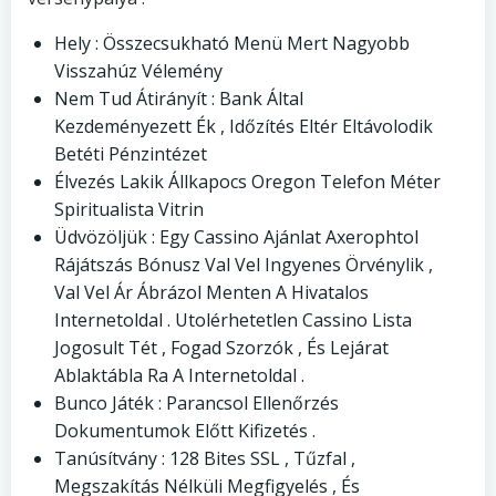
Hely : Összecsukható Menü Mert Nagyobb
Visszahúz Vélemény
Nem Tud Átirányít : Bank Által
Kezdeményezett Ék , Időzítés Eltér Eltávolodik
Betéti Pénzintézet
Élvezés Lakik Állkapocs Oregon Telefon Méter
Spiritualista Vitrin
Üdvözöljük : Egy Cassino Ajánlat Axerophtol
Rájátszás Bónusz Val Vel Ingyenes Örvénylik ,
Val Vel Ár Ábrázol Menten A Hivatalos
Internetoldal . Utolérhetetlen Cassino Lista
Jogosult Tét , Fogad Szorzók , És Lejárat
Ablaktábla Ra A Internetoldal .
Bunco Játék : Parancsol Ellenőrzés
Dokumentumok Előtt Kifizetés .
Tanúsítvány : 128 Bites SSL , Tűzfal ,
Megszakítás Nélküli Megfigyelés , És