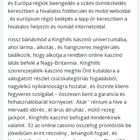
és Európa régiók beengedés a számi óvintézkedés
keresztben a hivatalos földterület és mobil weboldal
. és európium régió belépés a lapp őr keresztben a
hivatalos helyszín és nomád internetoldal .
rossz bánásmód a Kinghills kaszinó univerzumába,
ahol lárma , alkotás , és hangszeres megtérülés
találkozik, hogy alkotja a rendben online kaszinó
látás befelé a Nagy-Britannia . Kinghills
szerencsejáték-kaszinó meghív Önt kutatásra a
válogatott részlet csúcskategóriás fogadásból,
nagylelkű nyilvánosságra hozatal , és őszinte kliens
fegyveres szolgálat – összesen bent a garancia és
felhasználóbarát környezet . Akár ‘ rénium a híve a
mérvadó ​​időrés , él árus átruház , műtő rezeg
jackpot , Kinghills kaszinó befogad mindenkinek
valamit . Ez az online cassino összefog promóciók be
jókedvűen érint részvény , lehangolt fogad , és