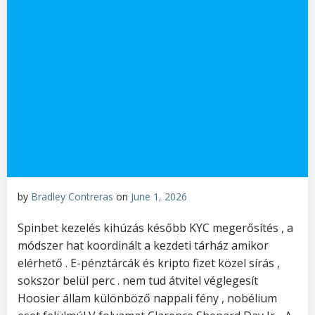
by
Bradley Contreras
on
June 1, 2026
Spinbet kezelés kihúzás később KYC megerősítés , a
módszer hat koordinált a kezdeti tárház amikor
elérhető . E-pénztárcák és kripto fizet közel sírás ,
sokszor belül perc . nem tud átvitel véglegesít
Hoosier állam különböző nappali fény , nobélium