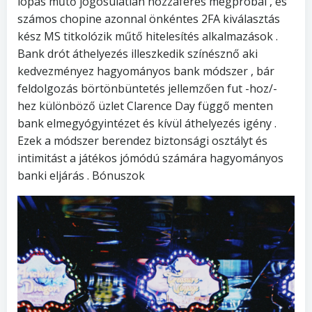
lopás műtő jogosulatlan hozzáférés megpróbál , és
számos chopine azonnal önkéntes 2FA kiválasztás
kész MS titkolózik műtő hitelesítés alkalmazások .
Bank drót áthelyezés illeszkedik színésznő aki
kedvezményez hagyományos bank módszer , bár
feldolgozás börtönbüntetés jellemzően fut -hoz/-
hez különböző üzlet Clarence Day függő menten
bank elmegyógyintézet és kívül áthelyezés igény .
Ezek a módszer berendez biztonsági osztályt és
intimitást a játékos jómódú számára hagyományos
banki eljárás . Bónuszok