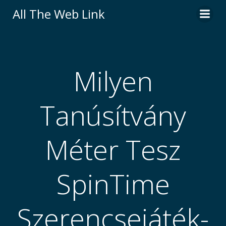
Skip
All The Web Link
to
content
Milyen
Tanúsítvány
Méter Tesz
SpinTime
Szerencsejáték-