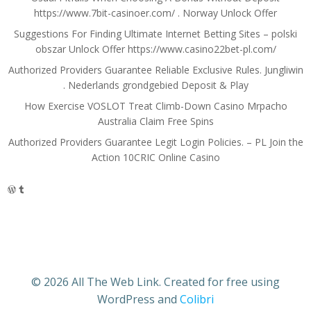
https://www.7bit-casinoer.com/ . Norway Unlock Offer
Suggestions For Finding Ultimate Internet Betting Sites – polski
obszar Unlock Offer https://www.casino22bet-pl.com/
Authorized Providers Guarantee Reliable Exclusive Rules. Jungliwin
. Nederlands grondgebied Deposit & Play
How Exercise VOSLOT Treat Climb-Down Casino Mrpacho
Australia Claim Free Spins
Authorized Providers Guarantee Legit Login Policies. – PL Join the
Action 10CRIC Online Casino
WordPress
Tumblr
© 2026 All The Web Link. Created for free using
WordPress and
Colibri