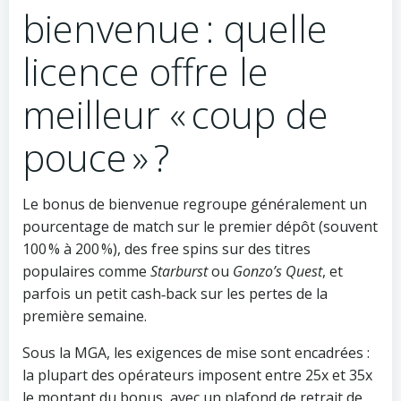
bienvenue : quelle
licence offre le
meilleur « coup de
pouce » ?
Le bonus de bienvenue regroupe généralement un
pourcentage de match sur le premier dépôt (souvent
100 % à 200 %), des free spins sur des titres
populaires comme
Starburst
ou
Gonzo’s Quest
, et
parfois un petit cash‑back sur les pertes de la
première semaine.
Sous la MGA, les exigences de mise sont encadrées :
la plupart des opérateurs imposent entre 25x et 35x
le montant du bonus, avec un plafond de retrait de