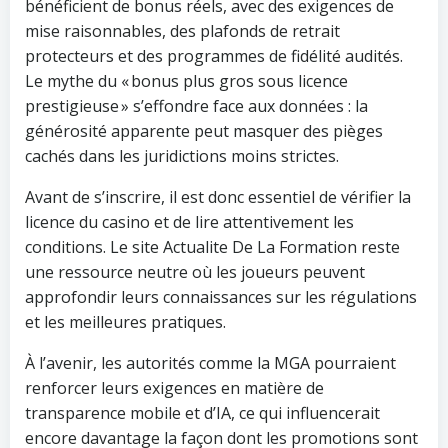
bénéficient de bonus réels, avec des exigences de
mise raisonnables, des plafonds de retrait
protecteurs et des programmes de fidélité audités.
Le mythe du « bonus plus gros sous licence
prestigieuse » s’effondre face aux données : la
générosité apparente peut masquer des pièges
cachés dans les juridictions moins strictes.
Avant de s’inscrire, il est donc essentiel de vérifier la
licence du casino et de lire attentivement les
conditions. Le site Actualite De La Formation reste
une ressource neutre où les joueurs peuvent
approfondir leurs connaissances sur les régulations
et les meilleures pratiques.
À l’avenir, les autorités comme la MGA pourraient
renforcer leurs exigences en matière de
transparence mobile et d’IA, ce qui influencerait
encore davantage la façon dont les promotions sont