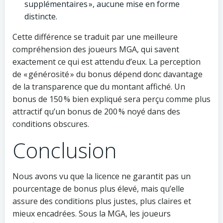
supplémentaires », aucune mise en forme
distincte.
Cette différence se traduit par une meilleure
compréhension des joueurs MGA, qui savent
exactement ce qui est attendu d’eux. La perception
de « générosité » du bonus dépend donc davantage
de la transparence que du montant affiché. Un
bonus de 150 % bien expliqué sera perçu comme plus
attractif qu’un bonus de 200 % noyé dans des
conditions obscures.
Conclusion
Nous avons vu que la licence ne garantit pas un
pourcentage de bonus plus élevé, mais qu’elle
assure des conditions plus justes, plus claires et
mieux encadrées. Sous la MGA, les joueurs