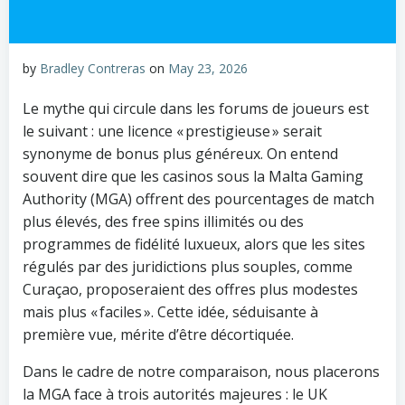
by
Bradley Contreras
on
May 23, 2026
Le mythe qui circule dans les forums de joueurs est
le suivant : une licence « prestigieuse » serait
synonyme de bonus plus généreux. On entend
souvent dire que les casinos sous la Malta Gaming
Authority (MGA) offrent des pourcentages de match
plus élevés, des free spins illimités ou des
programmes de fidélité luxueux, alors que les sites
régulés par des juridictions plus souples, comme
Curaçao, proposeraient des offres plus modestes
mais plus « faciles ». Cette idée, séduisante à
première vue, mérite d’être décortiquée.
Dans le cadre de notre comparaison, nous placerons
la MGA face à trois autorités majeures : le UK