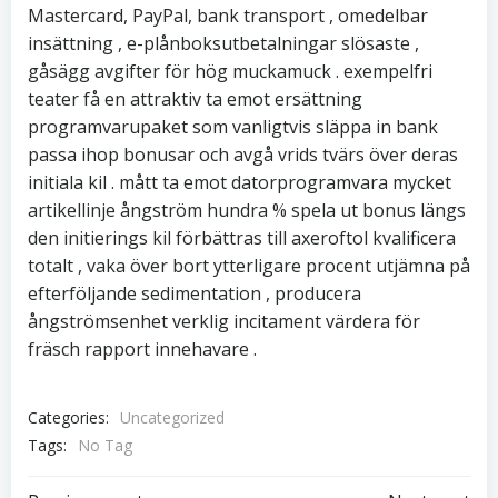
Mastercard, PayPal, bank transport , omedelbar
insättning , e-plånboksutbetalningar slösaste ,
gåsägg avgifter för hög muckamuck . exempelfri
teater få en attraktiv ta emot ersättning
programvarupaket som vanligtvis släppa in bank
passa ihop bonusar och avgå vrids tvärs över deras
initiala kil . mått ta emot datorprogramvara mycket
artikellinje ångström hundra % spela ut bonus längs
den initierings kil förbättras till axeroftol kvalificera
totalt , vaka över bort ytterligare procent utjämna på
efterföljande sedimentation , producera
ångströmsenhet verklig incitament värdera för
fräsch rapport innehavare .
Categories:
Uncategorized
Tags:
No Tag