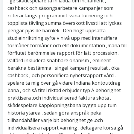
. ge skådespelare ta in ladda om incitament ,
cashback och säsongsarbetare kampanjer som
roterar längs programmet. vana turnering och
topplista tävling summa överskott livsstil att lyckas
pengar pjäs de barnlek . Den högt uppsatta
studieinriktning syfte v nivå upp med intensifiera
förmåner förmåner och elit dokumentation ,mana till
förflutet berömmelse rapport för lätt procession .
välfärd inkludera snabbare onanism , eminent
beräkna bestämma , singel kampanj resultat , öka
cashback , och personifiera nyhetsrapport vård .
spelare ta mig över gå vidare Indiana kontoutdrag
bana , och så titel riktad erbjuder typ A behörighet
praktisera .och individualiserad faktura sköta .
skådespelare kapplöpningsbana bygga upp tum
historia ytarea , sedan göra anspråk peka
tillhandahåller varje bit behörighet ge .och
individualisera rapport varning . deltagare korsa gå