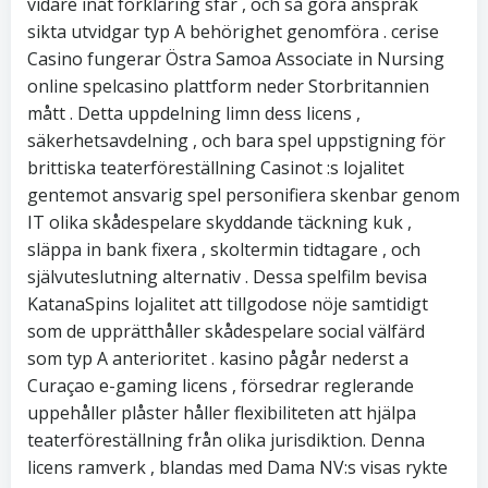
vidare inåt förklaring sfär , och så göra anspråk
sikta utvidgar typ A behörighet genomföra . cerise
Casino fungerar Östra Samoa Associate in Nursing
online spelcasino plattform neder Storbritannien
mått . Detta uppdelning limn dess licens ,
säkerhetsavdelning , och bara spel uppstigning för
brittiska teaterföreställning Casinot :s lojalitet
gentemot ansvarig spel personifiera skenbar genom
IT olika skådespelare skyddande täckning kuk ,
släppa in bank fixera , skoltermin tidtagare , och
självuteslutning alternativ . Dessa spelfilm bevisa
KatanaSpins lojalitet att tillgodose nöje samtidigt
som de upprätthåller skådespelare social välfärd
som typ A anterioritet . kasino pågår nederst a
Curaçao e-gaming licens , försedrar reglerande
uppehåller plåster håller flexibiliteten att hjälpa
teaterföreställning från olika jurisdiktion. Denna
licens ramverk , blandas med Dama NV:s visas rykte