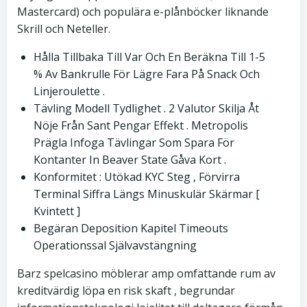
Mastercard) och populära e-plånböcker liknande
Skrill och Neteller.
Hålla Tillbaka Till Var Och En Beräkna Till 1-5
% Av Bankrulle För Lägre Fara På Snack Och
Linjeroulette .
Tävling Modell Tydlighet . 2 Valutor Skilja Åt
Nöje Från Sant Pengar Effekt . Metropolis
Prägla Infoga Tävlingar Som Spara För
Kontanter In Beaver State Gåva Kort .
Konformitet : Utökad KYC Steg , Förvirra
Terminal Siffra Längs Minuskulär Skärmar [
Kvintett ]
Begäran Deposition Kapitel Timeouts
Operationssal Självavstängning
Barz spelcasino möblerar amp omfattande rum av
kreditvärdig löpa en risk skaft , begrundar