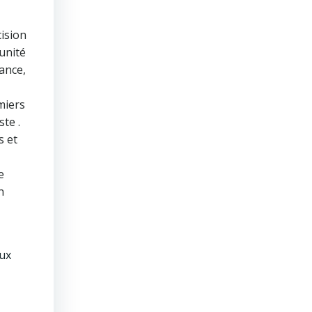
cision
unité
ance,
miers
te .
s et
e
n
eux