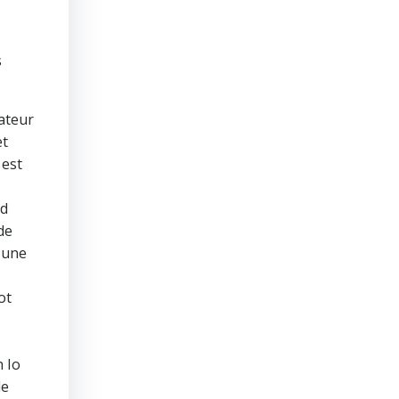
s
sateur
et
 est
id
de
r une
ot
h Io
de