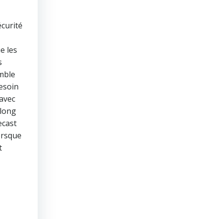
curité
e les
s
emble
esoin
 avec
along
ecast
orsque
t