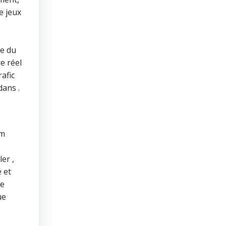
e jeux
ce du
e réel
afic
dans .
um
er ,
 et
me
ue