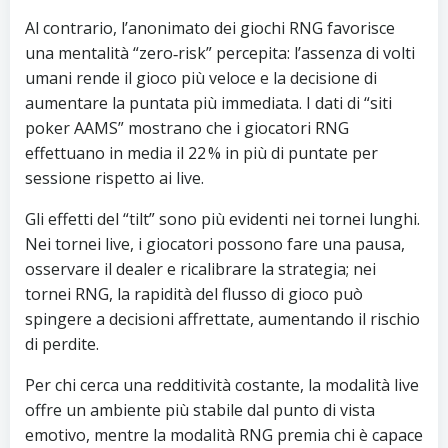
Al contrario, l’anonimato dei giochi RNG favorisce
una mentalità “zero‑risk” percepita: l’assenza di volti
umani rende il gioco più veloce e la decisione di
aumentare la puntata più immediata. I dati di “siti
poker AAMS” mostrano che i giocatori RNG
effettuano in media il 22 % in più di puntate per
sessione rispetto ai live.
Gli effetti del “tilt” sono più evidenti nei tornei lunghi.
Nei tornei live, i giocatori possono fare una pausa,
osservare il dealer e ricalibrare la strategia; nei
tornei RNG, la rapidità del flusso di gioco può
spingere a decisioni affrettate, aumentando il rischio
di perdite.
Per chi cerca una redditività costante, la modalità live
offre un ambiente più stabile dal punto di vista
emotivo, mentre la modalità RNG premia chi è capace