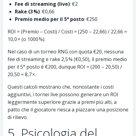
Fee di streaming (live)
: €2
Rake (3 %)
: €0,66
Premio medio per il 5° posto
: €250
ROI = (Premio – Costi) / Costi = (250 – 22,66) / 22,66 ≈
10,0 × (o 1000 %).
Nel caso di un torneo RNG con quota €20, nessuna
fee di streaming e rake 2,5 % (€0,50), il premio medio
per il 5° posto è €200, dunque ROI ≈ (200 – 20,50) /
20,50 ≈ 8,7 ×.
Questi calcoli mostrano che, nonostante i costi
aggiuntivi, i tornei live possono generare un ROI
leggermente superiore grazie a premi più alti, a
patto che il giocatore riesca a piazzare una posizione
di rilievo.
5. Psicologia del