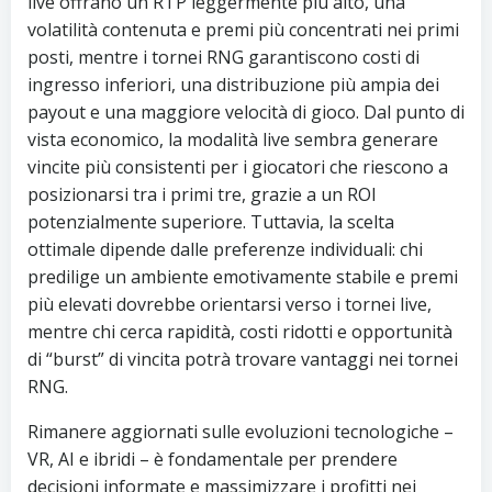
live offrano un RTP leggermente più alto, una
volatilità contenuta e premi più concentrati nei primi
posti, mentre i tornei RNG garantiscono costi di
ingresso inferiori, una distribuzione più ampia dei
payout e una maggiore velocità di gioco. Dal punto di
vista economico, la modalità live sembra generare
vincite più consistenti per i giocatori che riescono a
posizionarsi tra i primi tre, grazie a un ROI
potenzialmente superiore. Tuttavia, la scelta
ottimale dipende dalle preferenze individuali: chi
predilige un ambiente emotivamente stabile e premi
più elevati dovrebbe orientarsi verso i tornei live,
mentre chi cerca rapidità, costi ridotti e opportunità
di “burst” di vincita potrà trovare vantaggi nei tornei
RNG.
Rimanere aggiornati sulle evoluzioni tecnologiche –
VR, AI e ibridi – è fondamentale per prendere
decisioni informate e massimizzare i profitti nei