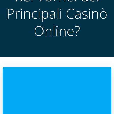
Principali Casinò
Online?