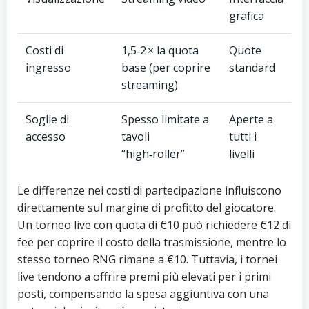
grafica
Costi di
1,5‑2 × la quota
Quote
ingresso
base (per coprire
standard
streaming)
Soglie di
Spesso limitate a
Aperte a
accesso
tavoli
tutti i
“high‑roller”
livelli
Le differenze nei costi di partecipazione influiscono
direttamente sul margine di profitto del giocatore.
Un torneo live con quota di €10 può richiedere €12 di
fee per coprire il costo della trasmissione, mentre lo
stesso torneo RNG rimane a €10. Tuttavia, i tornei
live tendono a offrire premi più elevati per i primi
posti, compensando la spesa aggiuntiva con una