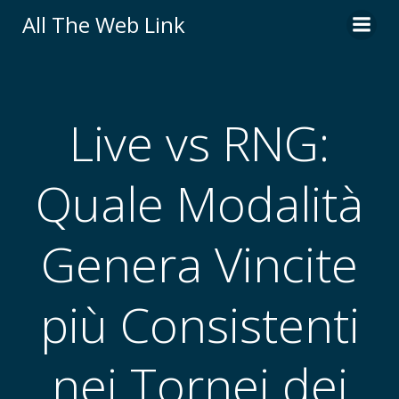
Skip
All The Web Link
to
content
Live vs RNG:
Quale Modalità
Genera Vincite
più Consistenti
nei Tornei dei