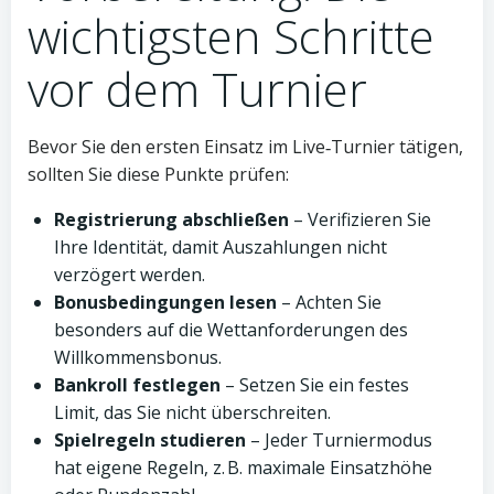
wichtigsten Schritte
vor dem Turnier
Bevor Sie den ersten Einsatz im Live‑Turnier tätigen,
sollten Sie diese Punkte prüfen:
Registrierung abschließen
– Verifizieren Sie
Ihre Identität, damit Auszahlungen nicht
verzögert werden.
Bonusbedingungen lesen
– Achten Sie
besonders auf die Wettanforderungen des
Willkommensbonus.
Bankroll festlegen
– Setzen Sie ein festes
Limit, das Sie nicht überschreiten.
Spielregeln studieren
– Jeder Turniermodus
hat eigene Regeln, z. B. maximale Einsatzhöhe