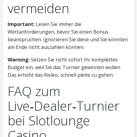
vermeiden
Important:
Lesen Sie immer die
Wettanforderungen, bevor Sie einen Bonus
beanspruchen. Ignorieren Sie diese und Sie könnten
am Ende nicht auszahlen können.
Warning:
Setzen Sie nicht sofort Ihr komplettes
Budget ein, weil Sie das Turnier gewinnen wollen.
Das erhöht das Risiko, schnell pleite zu gehen.
FAQ zum
Live‑Dealer‑Turnier
bei Slotlounge
Casino