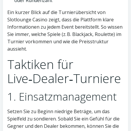
oder Rundenzahl.
Ein kurzer Blick auf die Turnierübersicht von
Slotlounge Casino zeigt, dass die Plattform klare
Informationen zu jedem Event bereitstellt. So wissen
Sie immer, welche Spiele (z. B. Blackjack, Roulette) im
Turnier vorkommen und wie die Preisstruktur
aussieht.
Taktiken für
Live‑Dealer‑Turniere
1. Einsatzmanagement
Setzen Sie zu Beginn niedrige Beträge, um das
Spielfeld zu sondieren. Sobald Sie ein Gefühl für die
Gegner und den Dealer bekommen, können Sie die