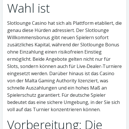
Wahl ist
Slotlounge Casino hat sich als Plattform etabliert, die
genau diese Hürden adressiert. Der Slotlounge
Willkommensbonus gibt neuen Spielern sofort
zusätzliches Kapital, während der Slotlounge Bonus
ohne Einzahlung einen risikofreien Einstieg
ermöglicht. Beide Angebote gelten nicht nur für
Slots, sondern können auch für Live‑Dealer‑Turniere
eingesetzt werden. Darüber hinaus ist das Casino
von der Malta Gaming Authority lizenziert, was
schnelle Auszahlungen und ein hohes Maß an
Spielerschutz garantiert. Für deutsche Spieler
bedeutet das eine sichere Umgebung, in der Sie sich
voll auf das Turnier konzentrieren können.
Vorbereitung: Die