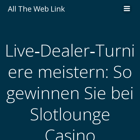
Skip
All The Web Link
to
content
Live‑Dealer‑Turni
ere meistern: So
gewinnen Sie bei
Slotlounge
Casino