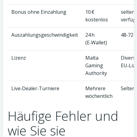
Bonus ohne Einzahlung
10 €
selten
kostenlos
verfüg
Auszahlungsgeschwindigkeit
24 h
48‑72 h
(E‑Wallet)
Lizenz
Malta
Divers
Gaming
EU‑Liz
Authority
Live‑Dealer‑Turniere
Mehrere
Selten
wöchentlich
Häufige Fehler und
wie Sie sie