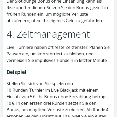
Der Slotlounge Bonus ohne Einzahlung kann als
Risikopuffer dienen. Setzen Sie den Bonus gezielt in
frühen Runden ein, um mögliche Verluste
abzufedern, ohne Ihr eigenes Geld zu gefährden.
4. Zeitmanagement
Live‑Turniere haben oft feste Zeitfenster. Planen Sie
Pausen ein, um konzentriert zu bleiben, und
vermeiden Sie impulsives Handeln in letzter Minute.
Beispiel
Stellen Sie sich vor, Sie spielen ein
10‑Runden‑Turnier im Live‑Blackjack mit einem
Einsatz von 5 €. Ihr Bonus ohne Einzahlung beträgt
10 €. In den ersten drei Runden setzen Sie den
Bonus, um mögliche Verluste zu decken. Ab Runde 4
erhöhen Sie den Einsatz auf 10 €, weil Sie ein gutes