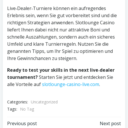
Live‑Dealer‑Turniere können ein aufregendes
Erlebnis sein, wenn Sie gut vorbereitet sind und die
richtigen Strategien anwenden. Slotlounge Casino
liefert Ihnen dabei nicht nur attraktive Boni und
schnelle Auszahlungen, sondern auch ein sicheres
Umfeld und klare Turnierregeln. Nutzen Sie die
genannten Tipps, um Ihr Spiel zu optimieren und
Ihre Gewinnchancen zu steigern.
Ready to test your skills in the next live‑dealer
tournament?
Starten Sie jetzt und entdecken Sie
alle Vorteile auf
slotlounge-casino-live.com
.
Categories:
Uncategorized
Tags:
No Tag
Post
Post
Previous post
Next post