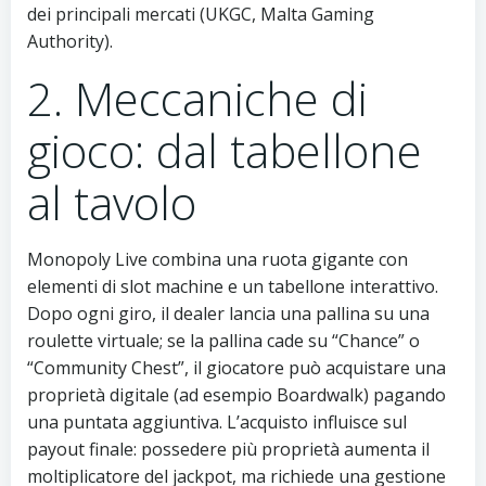
dei principali mercati (UKGC, Malta Gaming
Authority).
2. Meccaniche di
gioco: dal tabellone
al tavolo
Monopoly Live combina una ruota gigante con
elementi di slot machine e un tabellone interattivo.
Dopo ogni giro, il dealer lancia una pallina su una
roulette virtuale; se la pallina cade su “Chance” o
“Community Chest”, il giocatore può acquistare una
proprietà digitale (ad esempio Boardwalk) pagando
una puntata aggiuntiva. L’acquisto influisce sul
payout finale: possedere più proprietà aumenta il
moltiplicatore del jackpot, ma richiede una gestione