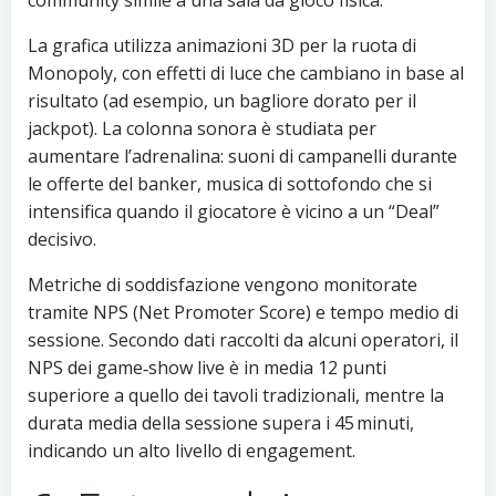
community simile a una sala da gioco fisica.
La grafica utilizza animazioni 3D per la ruota di
Monopoly, con effetti di luce che cambiano in base al
risultato (ad esempio, un bagliore dorato per il
jackpot). La colonna sonora è studiata per
aumentare l’adrenalina: suoni di campanelli durante
le offerte del banker, musica di sottofondo che si
intensifica quando il giocatore è vicino a un “Deal”
decisivo.
Metriche di soddisfazione vengono monitorate
tramite NPS (Net Promoter Score) e tempo medio di
sessione. Secondo dati raccolti da alcuni operatori, il
NPS dei game‑show live è in media 12 punti
superiore a quello dei tavoli tradizionali, mentre la
durata media della sessione supera i 45 minuti,
indicando un alto livello di engagement.