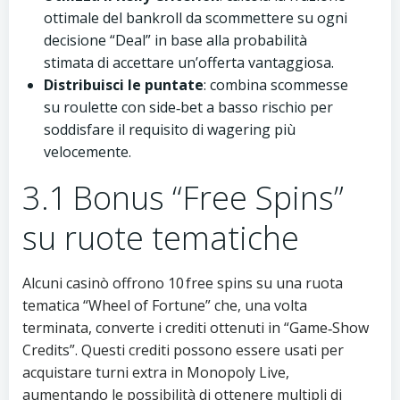
ottimale del bankroll da scommettere su ogni
decisione “Deal” in base alla probabilità
stimata di accettare un’offerta vantaggiosa.
Distribuisci le puntate
: combina scommesse
su roulette con side‑bet a basso rischio per
soddisfare il requisito di wagering più
velocemente.
3.1 Bonus “Free Spins”
su ruote tematiche
Alcuni casinò offrono 10 free spins su una ruota
tematica “Wheel of Fortune” che, una volta
terminata, converte i crediti ottenuti in “Game‑Show
Credits”. Questi crediti possono essere usati per
acquistare turni extra in Monopoly Live,
aumentando le possibilità di ottenere multipli di