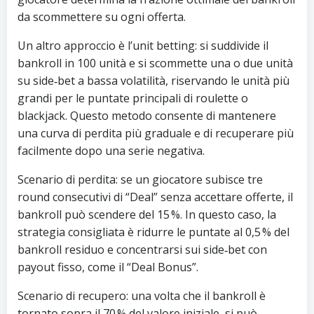
da scommettere su ogni offerta.
Un altro approccio è l’unit betting: si suddivide il
bankroll in 100 unità e si scommette una o due unità
su side‑bet a bassa volatilità, riservando le unità più
grandi per le puntate principali di roulette o
blackjack. Questo metodo consente di mantenere
una curva di perdita più graduale e di recuperare più
facilmente dopo una serie negativa.
Scenario di perdita: se un giocatore subisce tre
round consecutivi di “Deal” senza accettare offerte, il
bankroll può scendere del 15 %. In questo caso, la
strategia consigliata è ridurre le puntate al 0,5 % del
bankroll residuo e concentrarsi sui side‑bet con
payout fisso, come il “Deal Bonus”.
Scenario di recupero: una volta che il bankroll è
tornato sopra il 70 % del valore iniziale, si può