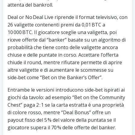
attenta del bankroll.
Deal or No Deal Live riprende il format televisivo, con
26 valigette contenenti premi da 0,01 BTC a
10 000 BTC. Il giocatore sceglie una valigetta, poi
riceve offerte dal “banker” basate su un algoritmo di
probabilità che tiene conto delle valigette ancora
chiuse e delle puntate in corso. Accettare l’offerta
chiude il round, mentre rifiutare permette di aprire
altre valigette e di aumentare le scommesse su
side‑bet come “Bet on the Banker’s Offer”.
Entrambe le versioni introducono side‑bet ispirati ai
giochi da tavolo: ad esempio “Bet on the Community
Chest” paga 2 : 1 se la carta estratta è una proprietà
di colore rosso, mentre “Deal Bonus” offre un
payout fisso del 5 % del valore della puntata se il
giocatore supera il 70 % delle offerte del banker.