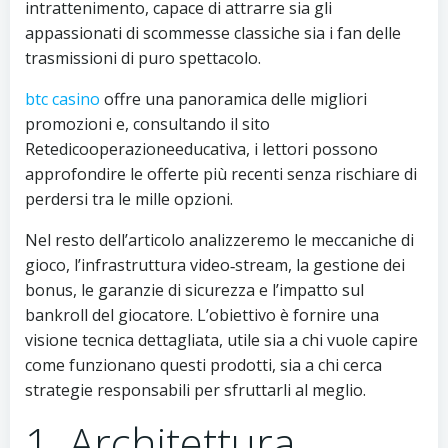
intrattenimento, capace di attrarre sia gli
appassionati di scommesse classiche sia i fan delle
trasmissioni di puro spettacolo.
btc casino
offre una panoramica delle migliori
promozioni e, consultando il sito
Retedicooperazioneeducativa, i lettori possono
approfondire le offerte più recenti senza rischiare di
perdersi tra le mille opzioni.
Nel resto dell’articolo analizzeremo le meccaniche di
gioco, l’infrastruttura video‑stream, la gestione dei
bonus, le garanzie di sicurezza e l’impatto sul
bankroll del giocatore. L’obiettivo è fornire una
visione tecnica dettagliata, utile sia a chi vuole capire
come funzionano questi prodotti, sia a chi cerca
strategie responsabili per sfruttarli al meglio.
1. Architettura