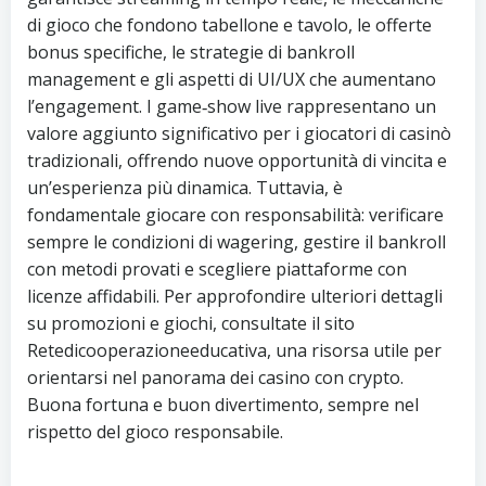
di gioco che fondono tabellone e tavolo, le offerte
bonus specifiche, le strategie di bankroll
management e gli aspetti di UI/UX che aumentano
l’engagement. I game‑show live rappresentano un
valore aggiunto significativo per i giocatori di casinò
tradizionali, offrendo nuove opportunità di vincita e
un’esperienza più dinamica. Tuttavia, è
fondamentale giocare con responsabilità: verificare
sempre le condizioni di wagering, gestire il bankroll
con metodi provati e scegliere piattaforme con
licenze affidabili. Per approfondire ulteriori dettagli
su promozioni e giochi, consultate il sito
Retedicooperazioneeducativa, una risorsa utile per
orientarsi nel panorama dei casino con crypto.
Buona fortuna e buon divertimento, sempre nel
rispetto del gioco responsabile.