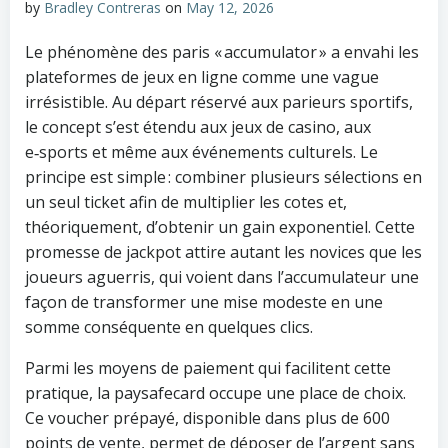
by
Bradley Contreras
on
May 12, 2026
Le phénomène des paris « accumulator » a envahi les
plateformes de jeux en ligne comme une vague
irrésistible. Au départ réservé aux parieurs sportifs,
le concept s’est étendu aux jeux de casino, aux
e‑sports et même aux événements culturels. Le
principe est simple : combiner plusieurs sélections en
un seul ticket afin de multiplier les cotes et,
théoriquement, d’obtenir un gain exponentiel. Cette
promesse de jackpot attire autant les novices que les
joueurs aguerris, qui voient dans l’accumulateur une
façon de transformer une mise modeste en une
somme conséquente en quelques clics.
Parmi les moyens de paiement qui facilitent cette
pratique, la paysafecard occupe une place de choix.
Ce voucher prépayé, disponible dans plus de 600
points de vente, permet de déposer de l’argent sans