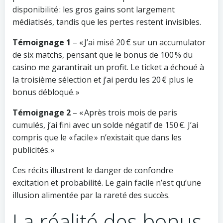
disponibilité : les gros gains sont largement
médiatisés, tandis que les pertes restent invisibles.
Témoignage 1
– « J’ai misé 20 € sur un accumulator
de six matchs, pensant que le bonus de 100 % du
casino me garantirait un profit. Le ticket a échoué à
la troisième sélection et j’ai perdu les 20 € plus le
bonus débloqué. »
Témoignage 2
– « Après trois mois de paris
cumulés, j’ai fini avec un solde négatif de 150 €. J’ai
compris que le « facile » n’existait que dans les
publicités. »
Ces récits illustrent le danger de confondre
excitation et probabilité. Le gain facile n’est qu’une
illusion alimentée par la rareté des succès.
La réalité des bonus