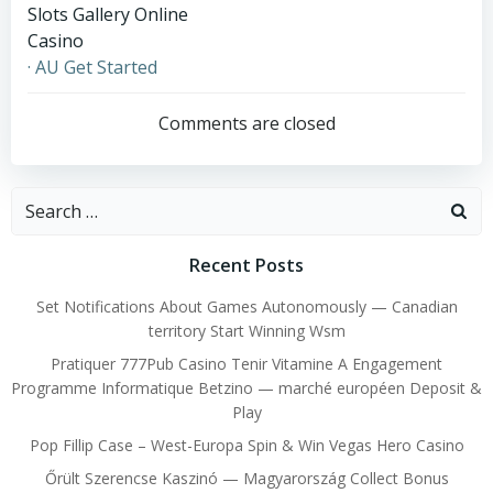
Slots Gallery Online
Casino
· AU Get Started
Comments are closed
Search
for:
Recent Posts
Set Notifications About Games Autonomously — Canadian
territory Start Winning Wsm
Pratiquer 777Pub Casino Tenir Vitamine A Engagement
Programme Informatique Betzino — marché européen Deposit &
Play
Pop Fillip Case – West-Europa Spin & Win Vegas Hero Casino
Őrült Szerencse Kaszinó — Magyarország Collect Bonus