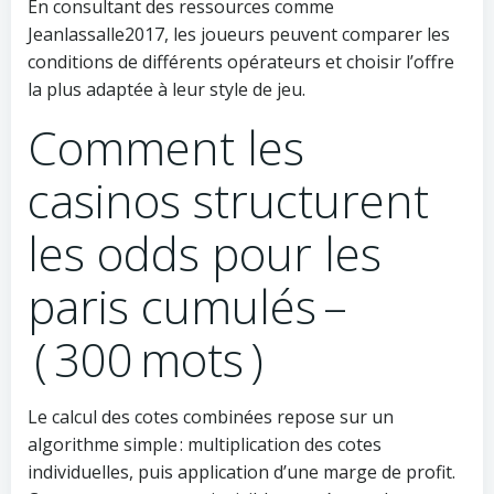
En consultant des ressources comme
Jeanlassalle2017, les joueurs peuvent comparer les
conditions de différents opérateurs et choisir l’offre
la plus adaptée à leur style de jeu.
Comment les
casinos structurent
les odds pour les
paris cumulés –
( 300 mots )
Le calcul des cotes combinées repose sur un
algorithme simple : multiplication des cotes
individuelles, puis application d’une marge de profit.