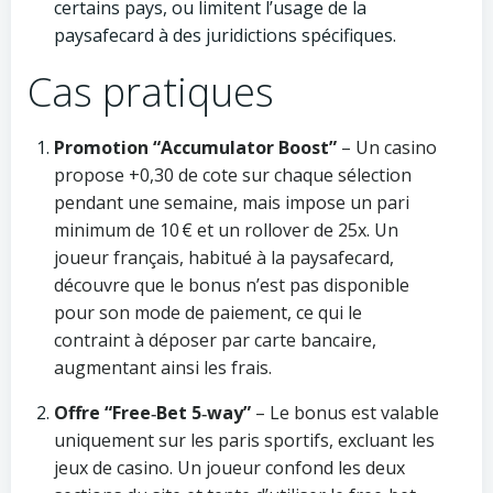
certains pays, ou limitent l’usage de la
paysafecard à des juridictions spécifiques.
Cas pratiques
Promotion “Accumulator Boost”
– Un casino
propose +0,30 de cote sur chaque sélection
pendant une semaine, mais impose un pari
minimum de 10 € et un rollover de 25x. Un
joueur français, habitué à la paysafecard,
découvre que le bonus n’est pas disponible
pour son mode de paiement, ce qui le
contraint à déposer par carte bancaire,
augmentant ainsi les frais.
Offre “Free‑Bet 5‑way”
– Le bonus est valable
uniquement sur les paris sportifs, excluant les
jeux de casino. Un joueur confond les deux