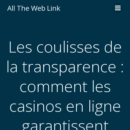
Skip
All The Web Link
to
content
Les coulisses de
la transparence :
comment les
casinos en ligne
garantissent