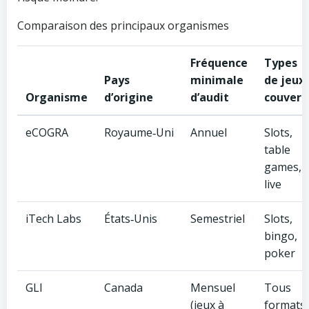
Comparaison des principaux organismes
Fréquence
Types
Pays
minimale
de jeux
Organisme
d’origine
d’audit
couvert
eCOGRA
Royaume‑Uni
Annuel
Slots,
table
games,
live
iTech Labs
États‑Unis
Semestriel
Slots,
bingo,
poker
GLI
Canada
Mensuel
Tous
(jeux à
formats