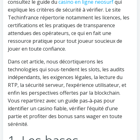
consultez le guide du
casino en ligne neosurf
qui
explique les critères de sécurité à vérifier. Le site
Techinfrance répertorie notamment les licences, les
certifications et les pratiques de transparence
attendues des opérateurs, ce qui en fait une
ressource pratique pour tout joueur soucieux de
jouer en toute confiance.
Dans cet article, nous décortiquerons les
technologies qui sous-tendent les slots, les audits
indépendants, les exigences légales, la lecture du
RTP, la sécurité serveur, l’expérience utilisateur, et
enfin les perspectives offertes par la blockchain.
Vous repartirez avec un guide pas‑à‑pas pour
identifier un casino fiable, vérifier l’équité d’une
partie et profiter des bonus sans wager en toute
sérénité.