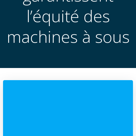
l’équité des
machines à sous