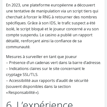
En 2023, une plateforme européenne a découvert
une tentative de manipulation via un script tiers qui
cherchait à forcer le RNG à retourner des nombres
spécifiques. Grâce à son IDS, le trafic suspect a été
isolé, le script bloqué et le joueur concerné a vu son
compte suspendu. Le casino a publié un rapport
détaillé, renforçant ainsi la confiance de sa
communauté.
Mesures à surveiller en tant que joueur
– Présence d’un cadenas vert dans la barre d’adresse.
– Indications claires sur le site concernant le
cryptage SSL/TLS.
– Accessibilité aux rapports d’audit de sécurité
(souvent disponibles dans la section
« Responsabilité »).
6. L’expérience