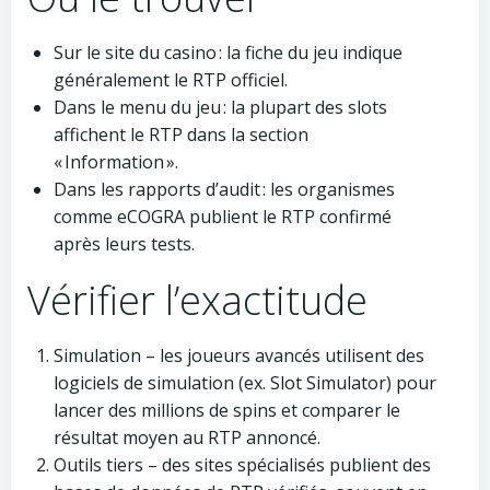
Sur le site du casino : la fiche du jeu indique
généralement le RTP officiel.
Dans le menu du jeu : la plupart des slots
affichent le RTP dans la section
« Information ».
Dans les rapports d’audit : les organismes
comme eCOGRA publient le RTP confirmé
après leurs tests.
Vérifier l’exactitude
Simulation – les joueurs avancés utilisent des
logiciels de simulation (ex. Slot Simulator) pour
lancer des millions de spins et comparer le
résultat moyen au RTP annoncé.
Outils tiers – des sites spécialisés publient des