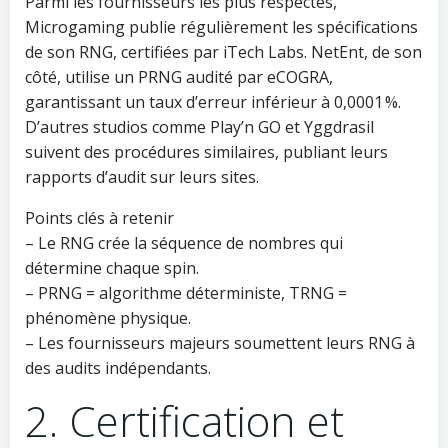
Parmi les fournisseurs les plus respectés,
Microgaming publie régulièrement les spécifications
de son RNG, certifiées par iTech Labs. NetEnt, de son
côté, utilise un PRNG audité par eCOGRA,
garantissant un taux d’erreur inférieur à 0,0001 %.
D’autres studios comme Play’n GO et Yggdrasil
suivent des procédures similaires, publiant leurs
rapports d’audit sur leurs sites.
Points clés à retenir
– Le RNG crée la séquence de nombres qui
détermine chaque spin.
– PRNG = algorithme déterministe, TRNG =
phénomène physique.
– Les fournisseurs majeurs soumettent leurs RNG à
des audits indépendants.
2. Certification et