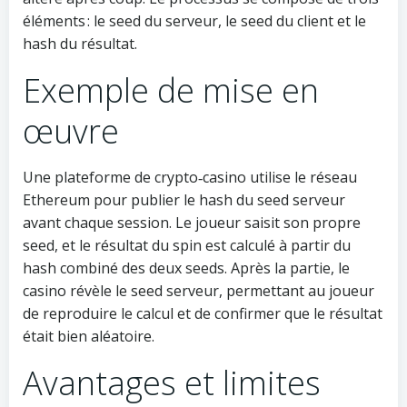
éléments : le seed du serveur, le seed du client et le
hash du résultat.
Exemple de mise en
œuvre
Une plateforme de crypto‑casino utilise le réseau
Ethereum pour publier le hash du seed serveur
avant chaque session. Le joueur saisit son propre
seed, et le résultat du spin est calculé à partir du
hash combiné des deux seeds. Après la partie, le
casino révèle le seed serveur, permettant au joueur
de reproduire le calcul et de confirmer que le résultat
était bien aléatoire.
Avantages et limites