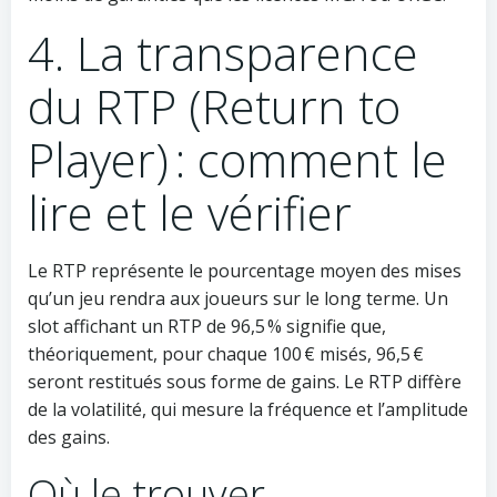
4. La transparence
du RTP (Return to
Player) : comment le
lire et le vérifier
Le RTP représente le pourcentage moyen des mises
qu’un jeu rendra aux joueurs sur le long terme. Un
slot affichant un RTP de 96,5 % signifie que,
théoriquement, pour chaque 100 € misés, 96,5 €
seront restitués sous forme de gains. Le RTP diffère
de la volatilité, qui mesure la fréquence et l’amplitude
des gains.
Où le trouver