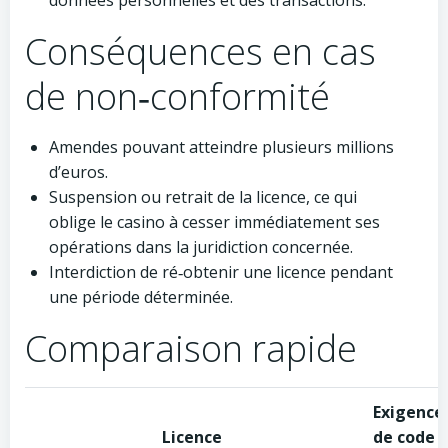
données personnelles et des transactions.
Conséquences en cas
de non‑conformité
Amendes pouvant atteindre plusieurs millions
d’euros.
Suspension ou retrait de la licence, ce qui
oblige le casino à cesser immédiatement ses
opérations dans la juridiction concernée.
Interdiction de ré‑obtenir une licence pendant
une période déterminée.
Comparaison rapide
Exigence
Licence
de code