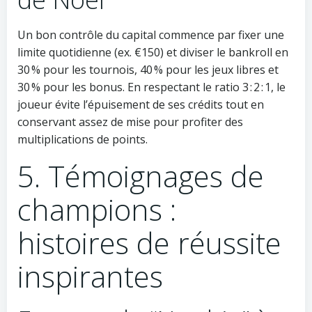
Un bon contrôle du capital commence par fixer une
limite quotidienne (ex. €150) et diviser le bankroll en
30 % pour les tournois, 40 % pour les jeux libres et
30 % pour les bonus. En respectant le ratio 3 : 2 : 1, le
joueur évite l’épuisement de ses crédits tout en
conservant assez de mise pour profiter des
multiplications de points.
5. Témoignages de
champions :
histoires de réussite
inspirantes