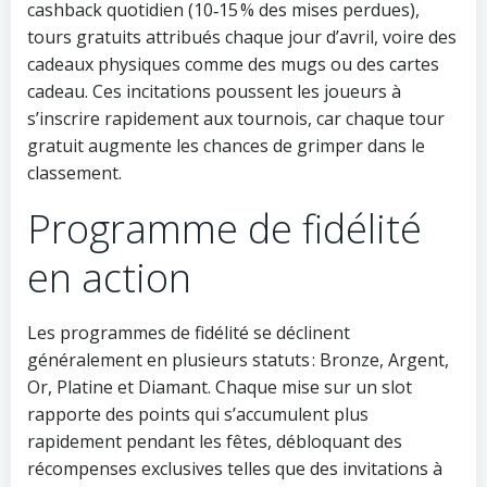
cashback quotidien (10‑15 % des mises perdues),
tours gratuits attribués chaque jour d’avril, voire des
cadeaux physiques comme des mugs ou des cartes
cadeau. Ces incitations poussent les joueurs à
s’inscrire rapidement aux tournois, car chaque tour
gratuit augmente les chances de grimper dans le
classement.
Programme de fidélité
en action
Les programmes de fidélité se déclinent
généralement en plusieurs statuts : Bronze, Argent,
Or, Platine et Diamant. Chaque mise sur un slot
rapporte des points qui s’accumulent plus
rapidement pendant les fêtes, débloquant des
récompenses exclusives telles que des invitations à