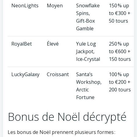
NeonLights
Moyen
Snowflake
150 % up
Spins,
to €300 +
Gift‑Box
50 tours
Gamble
RoyalBet
Élevé
Yule Log
250 % up
Jackpot,
to €600 +
Ice‑Crystal
150 tours
LuckyGalaxy
Croissant
Santa’s
100 % up
Workshop,
to €200 +
Arctic
200 tours
Fortune
Bonus de Noël décrypté
Les bonus de Noël prennent plusieurs formes :