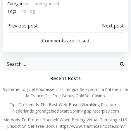
Categories:
Uncategorized
Tags:
No Tag
Post
Post
Previous post
Next post
navigation
navigation
Comments are closed
Search
for:
Recent Posts
Système Logiciel Fournisseur Et Intrigue Sélection – à l’intérieur de
la France Get Free Bonus GoldBet Casino
Tips To Identify The Best Web-Based Gambling Platforms ·
Nederlands grondgebied Start Spinning spinstarplay.com
Methods To Protect Yourself When Betting Virtual Gambling • U.S.
jurisdiction Get Free Bonus https://www.martincasinosite.com/