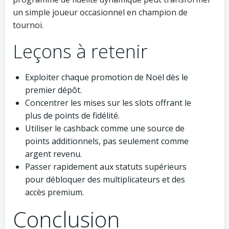
un simple joueur occasionnel en champion de
tournoi.
Leçons à retenir
Exploiter chaque promotion de Noël dès le
premier dépôt.
Concentrer les mises sur les slots offrant le
plus de points de fidélité.
Utiliser le cashback comme une source de
points additionnels, pas seulement comme
argent revenu.
Passer rapidement aux statuts supérieurs
pour débloquer des multiplicateurs et des
accès premium.
Conclusion