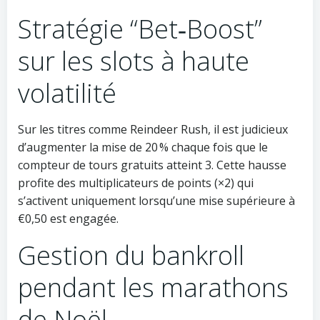
Stratégie “Bet‑Boost”
sur les slots à haute
volatilité
Sur les titres comme Reindeer Rush, il est judicieux
d’augmenter la mise de 20 % chaque fois que le
compteur de tours gratuits atteint 3. Cette hausse
profite des multiplicateurs de points (×2) qui
s’activent uniquement lorsqu’une mise supérieure à
€0,50 est engagée.
Gestion du bankroll
pendant les marathons
de Noël