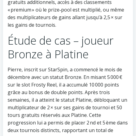
gratuits additionnels, accès à des classements
« premium » où le prize‑pool est multiplié, ou même
des multiplicateurs de gains allant jusqu’à 2,5 × sur
les gains de tournois.
Étude de cas – joueur
Bronze à Platine
Pierre, inscrit sur StarSpin, a commencé le mois de
décembre avec un statut Bronze. En misant 5 000 €
sur le slot Frosty Reel, il a accumulé 10 000 points
grâce au bonus de double points. Après trois
semaines, il a atteint le statut Platine, débloquant un
multiplicateur de 2 × sur ses gains de tournoi et 50
tours gratuits réservés aux Platine. Cette
progression lui a permis de placer 2 nd et 5 ème dans
deux tournois distincts, rapportant un total de