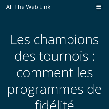
Skip
All The Web Link
to
content
Les champions
des tournois :
comment les
programmes de
fidélité