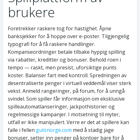
brukere
Foretrekker raskere tog for hastighet. Åpne
banksjekker for å hoppe over e-poster. Tilgjengelig
typografi for å få raskere handlinger.
Kompanseordninger betale tilbake hyppig spilling
via rabatter, kreditter og bonuser. Behold roen i
tempo — raskt, men presist, uforsiktige punts
koster. Balanser fart med kontroll. Spredningen av
desentraliserte penger i virtuell veddemål viser sterk
vekst. Anmeld rangeringer, på forum, for å unngå
svindel. Som spiller får informasjon om eksklusive
spilleautomatlanseringer, jackpothistorier og
regelmessige kampanjer. I motsetning til myter,
utfall er ikke manipulert. Verre er det at spillere kan
falle i fellen
gutsnorge.com
med å stadig jage
bonuser, setter inn penger på kontoer bare for å