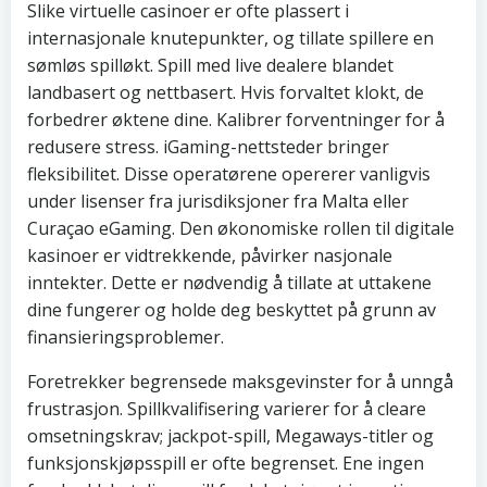
Slike virtuelle casinoer er ofte plassert i
internasjonale knutepunkter, og tillate spillere en
sømløs spilløkt. Spill med live dealere blandet
landbasert og nettbasert. Hvis forvaltet klokt, de
forbedrer øktene dine. Kalibrer forventninger for å
redusere stress. iGaming-nettsteder bringer
fleksibilitet. Disse operatørene opererer vanligvis
under lisenser fra jurisdiksjoner fra Malta eller
Curaçao eGaming. Den økonomiske rollen til digitale
kasinoer er vidtrekkende, påvirker nasjonale
inntekter. Dette er nødvendig å tillate at uttakene
dine fungerer og holde deg beskyttet på grunn av
finansieringsproblemer.
Foretrekker begrensede maksgevinster for å unngå
frustrasjon. Spillkvalifisering varierer for å cleare
omsetningskrav; jackpot-spill, Megaways-titler og
funksjonskjøpsspill er ofte begrenset. Ene ingen