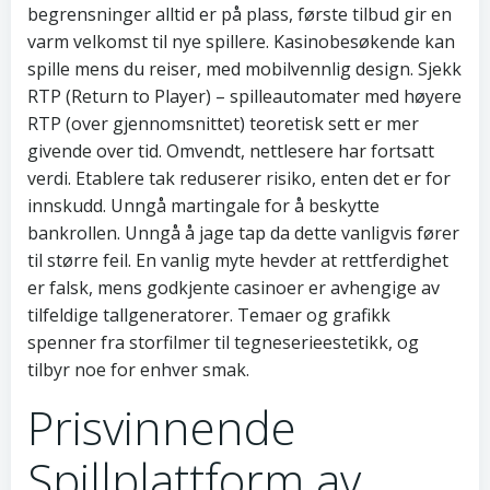
begrensninger alltid er på plass, første tilbud gir en
varm velkomst til nye spillere. Kasinobesøkende kan
spille mens du reiser, med mobilvennlig design. Sjekk
RTP (Return to Player) – spilleautomater med høyere
RTP (over gjennomsnittet) teoretisk sett er mer
givende over tid. Omvendt, nettlesere har fortsatt
verdi. Etablere tak reduserer risiko, enten det er for
innskudd. Unngå martingale for å beskytte
bankrollen. Unngå å jage tap da dette vanligvis fører
til større feil. En vanlig myte hevder at rettferdighet
er falsk, mens godkjente casinoer er avhengige av
tilfeldige tallgeneratorer. Temaer og grafikk
spenner fra storfilmer til tegneserieestetikk, og
tilbyr noe for enhver smak.
Prisvinnende
Spillplattform av