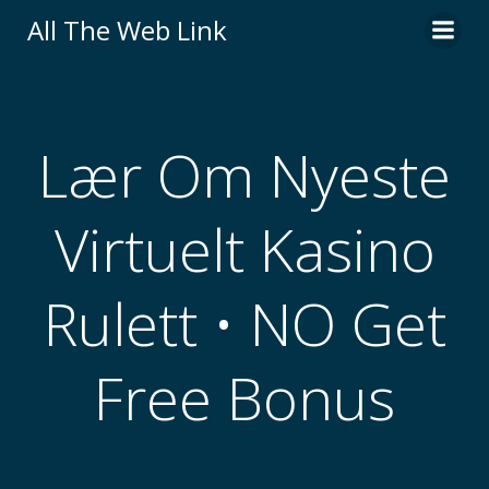
Skip
All The Web Link
to
content
Lær Om Nyeste
Virtuelt Kasino
Rulett • NO Get
Free Bonus