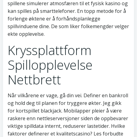
spillene simulerer atmosfæren til et fysisk kasino og
kan spilles på smarttelefoner. En topp metode for å
forlenge øktene er å forhåndsplanlegge
spillvinduene dine. De som liker folkemengder velger
ekte opplevelse.
Kryssplattform
Spillopplevelse
Nettbrett
Når vilkårene er vage, gå din vei. Definer en bankroll
og hold deg til planen for tryggere økter. Jeg gikk
for kortspillet blackjack. Mobilapper pleier å være
raskere enn nettleserversjoner siden de oppbevarer
viktige spilldata internt, reduserer lastetider. Hvilke
faktorer definerer et kvalitetscasino? Les forbudte