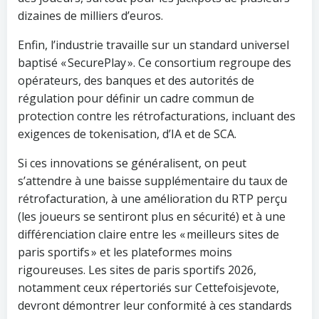
dizaines de milliers d’euros.
Enfin, l’industrie travaille sur un standard universel
baptisé « SecurePlay ». Ce consortium regroupe des
opérateurs, des banques et des autorités de
régulation pour définir un cadre commun de
protection contre les rétrofacturations, incluant des
exigences de tokenisation, d’IA et de SCA.
Si ces innovations se généralisent, on peut
s’attendre à une baisse supplémentaire du taux de
rétrofacturation, à une amélioration du RTP perçu
(les joueurs se sentiront plus en sécurité) et à une
différenciation claire entre les « meilleurs sites de
paris sportifs » et les plateformes moins
rigoureuses. Les sites de paris sportifs 2026,
notamment ceux répertoriés sur Cettefoisjevote,
devront démontrer leur conformité à ces standards