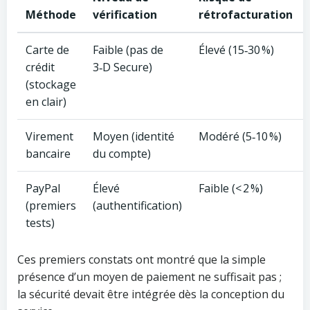
Méthode
vérification
rétrofacturation
Carte de
Faible (pas de
Élevé (15‑30 %)
crédit
3‑D Secure)
(stockage
en clair)
Virement
Moyen (identité
Modéré (5‑10 %)
bancaire
du compte)
PayPal
Élevé
Faible (< 2 %)
(premiers
(authentification)
tests)
Ces premiers constats ont montré que la simple
présence d’un moyen de paiement ne suffisait pas ;
la sécurité devait être intégrée dès la conception du