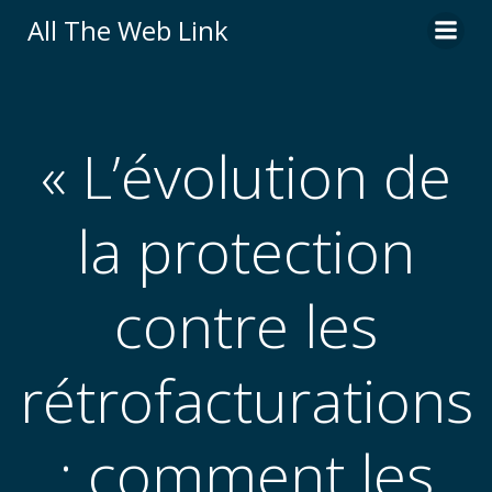
Skip
All The Web Link
to
content
« L’évolution de
la protection
contre les
rétrofacturations
: comment les