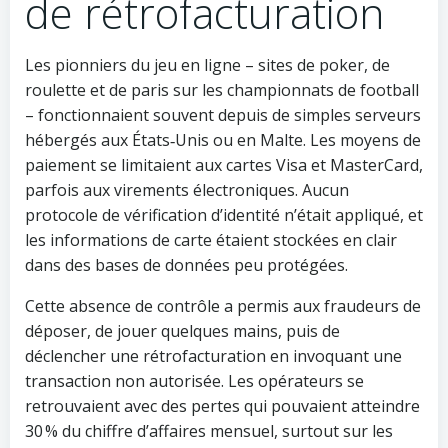
de rétrofacturation
Les pionniers du jeu en ligne – sites de poker, de
roulette et de paris sur les championnats de football
– fonctionnaient souvent depuis de simples serveurs
hébergés aux États‑Unis ou en Malte. Les moyens de
paiement se limitaient aux cartes Visa et MasterCard,
parfois aux virements électroniques. Aucun
protocole de vérification d’identité n’était appliqué, et
les informations de carte étaient stockées en clair
dans des bases de données peu protégées.
Cette absence de contrôle a permis aux fraudeurs de
déposer, de jouer quelques mains, puis de
déclencher une rétrofacturation en invoquant une
transaction non autorisée. Les opérateurs se
retrouvaient avec des pertes qui pouvaient atteindre
30 % du chiffre d’affaires mensuel, surtout sur les