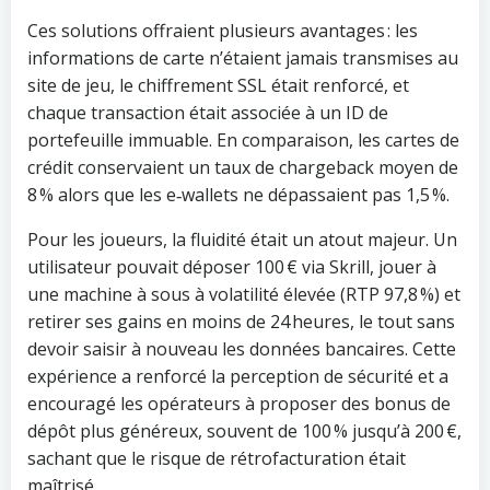
Ces solutions offraient plusieurs avantages : les
informations de carte n’étaient jamais transmises au
site de jeu, le chiffrement SSL était renforcé, et
chaque transaction était associée à un ID de
portefeuille immuable. En comparaison, les cartes de
crédit conservaient un taux de chargeback moyen de
8 % alors que les e‑wallets ne dépassaient pas 1,5 %.
Pour les joueurs, la fluidité était un atout majeur. Un
utilisateur pouvait déposer 100 € via Skrill, jouer à
une machine à sous à volatilité élevée (RTP 97,8 %) et
retirer ses gains en moins de 24 heures, le tout sans
devoir saisir à nouveau les données bancaires. Cette
expérience a renforcé la perception de sécurité et a
encouragé les opérateurs à proposer des bonus de
dépôt plus généreux, souvent de 100 % jusqu’à 200 €,
sachant que le risque de rétrofacturation était
maîtrisé.