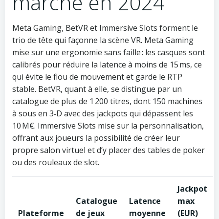
marché en 2024
Meta Gaming, BetVR et Immersive Slots forment le
trio de tête qui façonne la scène VR. Meta Gaming
mise sur une ergonomie sans faille : les casques sont
calibrés pour réduire la latence à moins de 15 ms, ce
qui évite le flou de mouvement et garde le RTP
stable. BetVR, quant à elle, se distingue par un
catalogue de plus de 1 200 titres, dont 150 machines
à sous en 3‑D avec des jackpots qui dépassent les
10 M€. Immersive Slots mise sur la personnalisation,
offrant aux joueurs la possibilité de créer leur
propre salon virtuel et d’y placer des tables de poker
ou des rouleaux de slot.
Jackpot
Catalogue
Latence
max
Plateforme
de jeux
moyenne
(EUR)