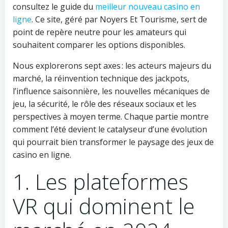
consultez le guide du
meilleur nouveau casino en
ligne
. Ce site, géré par Noyers Et Tourisme, sert de
point de repère neutre pour les amateurs qui
souhaitent comparer les options disponibles.
Nous explorerons sept axes : les acteurs majeurs du
marché, la réinvention technique des jackpots,
l’influence saisonnière, les nouvelles mécaniques de
jeu, la sécurité, le rôle des réseaux sociaux et les
perspectives à moyen terme. Chaque partie montre
comment l’été devient le catalyseur d’une évolution
qui pourrait bien transformer le paysage des jeux de
casino en ligne.
1. Les plateformes
VR qui dominent le