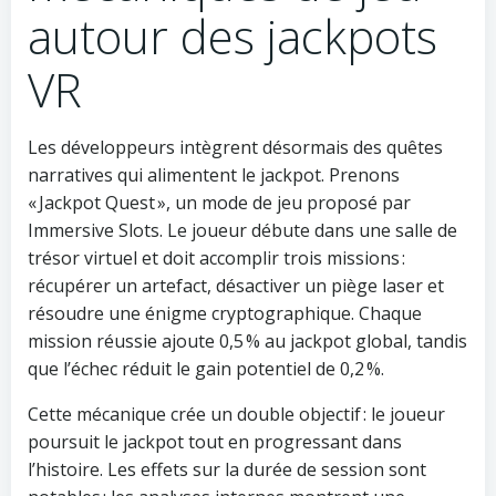
autour des jackpots
VR
Les développeurs intègrent désormais des quêtes
narratives qui alimentent le jackpot. Prenons
« Jackpot Quest », un mode de jeu proposé par
Immersive Slots. Le joueur débute dans une salle de
trésor virtuel et doit accomplir trois missions :
récupérer un artefact, désactiver un piège laser et
résoudre une énigme cryptographique. Chaque
mission réussie ajoute 0,5 % au jackpot global, tandis
que l’échec réduit le gain potentiel de 0,2 %.
Cette mécanique crée un double objectif : le joueur
poursuit le jackpot tout en progressant dans
l’histoire. Les effets sur la durée de session sont