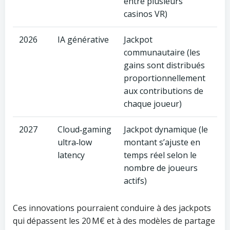
entre plusieurs
casinos VR)
2026
IA générative
Jackpot
communautaire (les
gains sont distribués
proportionnellement
aux contributions de
chaque joueur)
2027
Cloud‑gaming
Jackpot dynamique (le
ultra‑low
montant s’ajuste en
latency
temps réel selon le
nombre de joueurs
actifs)
Ces innovations pourraient conduire à des jackpots
qui dépassent les 20 M€ et à des modèles de partage