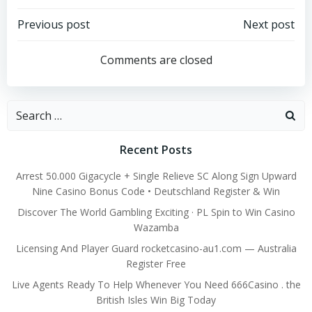
Post
Post
Previous post
Next post
navigation
navigation
Comments are closed
Search
for:
Recent Posts
Arrest 50.000 Gigacycle + Single Relieve SC Along Sign Upward
Nine Casino Bonus Code • Deutschland Register & Win
Discover The World Gambling Exciting · PL Spin to Win Casino
Wazamba
Licensing And Player Guard rocketcasino-au1.com — Australia
Register Free
Live Agents Ready To Help Whenever You Need 666Casino . the
British Isles Win Big Today