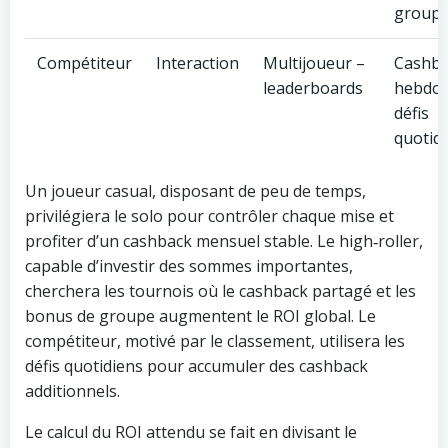
group
Compétiteur
Interaction
Multijoueur –
Cashba
leaderboards
hebdo 
défis
quotid
Un joueur casual, disposant de peu de temps,
privilégiera le solo pour contrôler chaque mise et
profiter d’un cashback mensuel stable. Le high‑roller,
capable d’investir des sommes importantes,
cherchera les tournois où le cashback partagé et les
bonus de groupe augmentent le ROI global. Le
compétiteur, motivé par le classement, utilisera les
défis quotidiens pour accumuler des cashback
additionnels.
Le calcul du ROI attendu se fait en divisant le