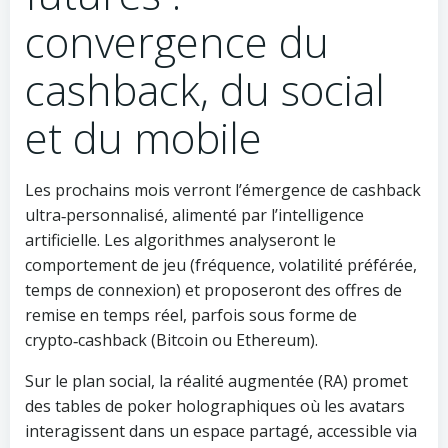
convergence du
cashback, du social
et du mobile
Les prochains mois verront l’émergence de cashback
ultra‑personnalisé, alimenté par l’intelligence
artificielle. Les algorithmes analyseront le
comportement de jeu (fréquence, volatilité préférée,
temps de connexion) et proposeront des offres de
remise en temps réel, parfois sous forme de
crypto‑cashback (Bitcoin ou Ethereum).
Sur le plan social, la réalité augmentée (RA) promet
des tables de poker holographiques où les avatars
interagissent dans un espace partagé, accessible via