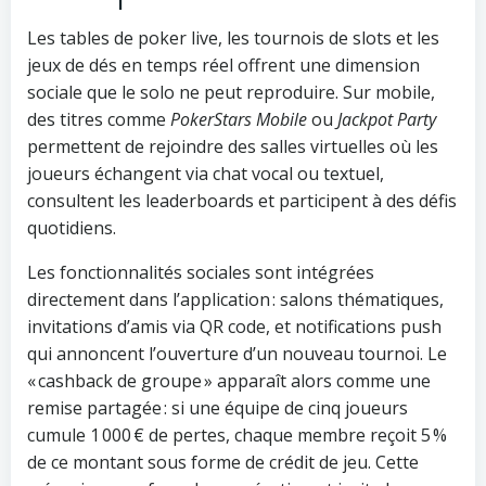
Les tables de poker live, les tournois de slots et les
jeux de dés en temps réel offrent une dimension
sociale que le solo ne peut reproduire. Sur mobile,
des titres comme
PokerStars Mobile
ou
Jackpot Party
permettent de rejoindre des salles virtuelles où les
joueurs échangent via chat vocal ou textuel,
consultent les leaderboards et participent à des défis
quotidiens.
Les fonctionnalités sociales sont intégrées
directement dans l’application : salons thématiques,
invitations d’amis via QR code, et notifications push
qui annoncent l’ouverture d’un nouveau tournoi. Le
« cashback de groupe » apparaît alors comme une
remise partagée : si une équipe de cinq joueurs
cumule 1 000 € de pertes, chaque membre reçoit 5 %
de ce montant sous forme de crédit de jeu. Cette