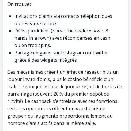
On trouve :
Invitations d’amis via contacts téléphoniques
ou réseaux sociaux.
Défis quotidiens (« beat the dealer », « win 3
hands in a row ») avec récompenses en cash
ou en free spins.
Partage de gains sur Instagram ou Twitter
grâce à des widgets intégrés.
Ces mécanismes créent un effet de réseau : plus un
joueur invite d’amis, plus le casino bénéficie d’un
trafic organique, et plus le joueur reçoit de bonus de
parrainage (souvent 20 % du premier dépôt de
l’invité). Le cashback s’entrelace avec ces fonctions :
certains opérateurs offrent un « cashback de
groupe » qui augmente proportionnellement au
nombre d’amis actifs dans la même salle.