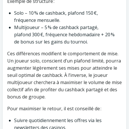
Exemple de structure :
Solo – 10 % de cashback, plafond 150 €,
fréquence mensuelle.
Multijoueur – 5 % de cashback partagé,
plafond 300 €, fréquence hebdomadaire + 20 %
de bonus sur les gains du tournoi.
Ces différences modifient le comportement de mise.
Un joueur solo, conscient d’un plafond limité, pourra
augmenter légèrement ses mises pour atteindre le
seuil optimal de cashback. À l’inverse, le joueur
multijoueur cherchera à maximiser le volume de mise
collectif afin de profiter du cashback partagé et des
bonus de groupe.
Pour maximiser le retour, il est conseillé de :
Suivre quotidiennement les offres via les
newsletters des casinos.