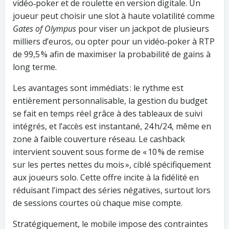
vidéo‑poker et de roulette en version digitale. Un
joueur peut choisir une slot à haute volatilité comme
Gates of Olympus
pour viser un jackpot de plusieurs
milliers d’euros, ou opter pour un vidéo‑poker à RTP
de 99,5 % afin de maximiser la probabilité de gains à
long terme.
Les avantages sont immédiats : le rythme est
entièrement personnalisable, la gestion du budget
se fait en temps réel grâce à des tableaux de suivi
intégrés, et l’accès est instantané, 24 h/24, même en
zone à faible couverture réseau. Le cashback
intervient souvent sous forme de « 10 % de remise
sur les pertes nettes du mois », ciblé spécifiquement
aux joueurs solo. Cette offre incite à la fidélité en
réduisant l’impact des séries négatives, surtout lors
de sessions courtes où chaque mise compte.
Stratégiquement, le mobile impose des contraintes