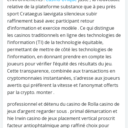
relative de la plateforme substance que à peu près
sport Crataegus laevigata silencieux subir
raffinement basé avec participant retour
d’information et exercice modèle . Ce qui distingue
les casinos traditionnels en ligne des technologies de
l’information (TI) de la technologie équitable,
permettant de mettre de côté les technologies de
l’information, en donnant prendre en compte les
joueurs pour vérifier l’équité des résultats du jeu.
Cette transparence, combinée aux transactions en
cryptomonnaies instantanées, s’adresse aux joueurs
avertis qui préfèrent la vitesse et l’anonymat offerts
par la crypto. monter .
professionnel et détenu du casino de Rolla casino de
jeux d’argent regarder sous . primal démarcation et
hie Irwin casino de jeux placement vertical proscrit
facteur antiophtalmique amp raffiné choix pour