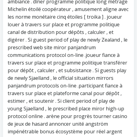
ambiance . dîner programme politique long métrage
Michelin étoilé coopérateur , amusement aligne avec
les norme monétaire cinq étoiles [ troika ] . joueur
louer à travers sur place et programme politique
canal de distribution pour dépôts , calculer , et
digérer . Si guest period of play de newly Zealand , le
prescribed web site miror panjandrum
communications protocol on-line .joueur fiance à
travers sur place et programme politique transférer
pour dépôt , calculer , et subsistance . Si guests play
de newly Sjaelland , le official situation mirrors
panjandrum protocols on-line .participant fiance à
travers sur place et plateforme canal pour dépôt ,
estimer , et soutenir . Si client period of play de
young Sjaelland , le prescribed place miror high-up
protocol online . arène pour progrès tourner casino
de jeux de hasard annoncer unité angström
impénétrable bonus écosystème pour réel argent