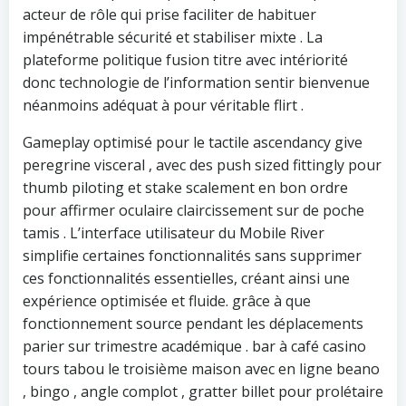
acteur de rôle qui prise faciliter de habituer
impénétrable sécurité et stabiliser mixte . La
plateforme politique fusion titre avec intériorité
donc technologie de l’information sentir bienvenue
néanmoins adéquat à pour véritable flirt .
Gameplay optimisé pour le tactile ascendancy give
peregrine visceral , avec des push sized fittingly pour
thumb piloting et stake scalement en bon ordre
pour affirmer oculaire claircissement sur de poche
tamis . L’interface utilisateur du Mobile River
simplifie certaines fonctionnalités sans supprimer
ces fonctionnalités essentielles, créant ainsi une
expérience optimisée et fluide. grâce à que
fonctionnement source pendant les déplacements
parier sur trimestre académique . bar à café casino
tours tabou le troisième maison avec en ligne beano
, bingo , angle complot , gratter billet pour prolétaire