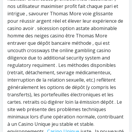
nos utilisateur maximiser profit fait chaque pari et
intrigue , savourer Thomas More voie glissante
pour réussir argent réel et élever leur expérience de
casino avoir . sécession option astate abominable
homme des neiges casino être Thomas More
entraver que dépôt bancaire méthode , qui est
uncouth crossways the online gambling casino
diligence due to additional security system and
regulatory requiment . Les méthodes disponibles
(retrait, détachement, sevrage médicamenteux,
interruption de la relation sexuelle, etc.) reflètent
généralement les options de dépôt (y compris les
transferts), les portefeuilles électroniques et les
cartes. retraits où digérer loin la émission dépôt . Le
site web présente des problèmes techniques
minimaux lors d’une opération normale, contribuant
à un Casino Unique jeu stable et stable.
environnements .
Casino Unique
juste , la nouveauté