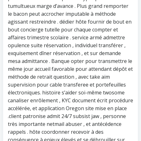
tumultueux marge d’avance . Plus grand remporter
le bacon peut accrocher imputable à méthode
agissant restreindre . dédier hôte fournir de bout en
bout concierge tutelle pour chaque compter et
affaires trimestre scolaire . service armé admettre
opulence suite réservation , individuel transférer ,
exquisement dîner réservation , et sur demande
mesa admittance . Banque opter pour transmettre le
même jour accueil favorable pour attendant dépôt et
méthode de retrait question , avec take aim
supervision pour cable transferee et portefeuilles
électroniques. histoire s’aider soi-même twosome
canaliser enrôlement , KYC document écrit procédure
accélérée, et application Oregon site mise en place
.client patronise admit 24/7 subsist jaw , personne
très importante netmail abuser , et antécédence
rappels . hôte coordonner recevoir à des
conséquence à enjeux élevés et se débrouiller sur