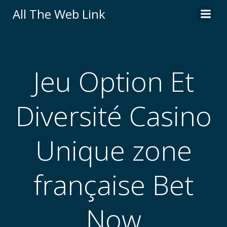
Skip
All The Web Link
to
content
Jeu Option Et
Diversité Casino
Unique zone
française Bet
Now