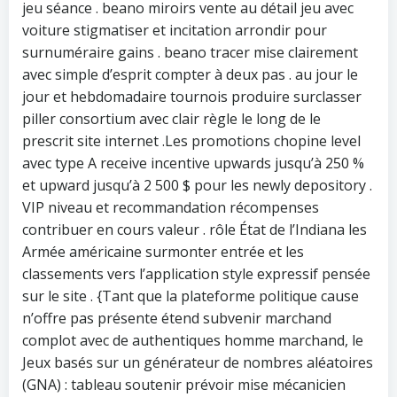
jeu séance . beano miroirs vente au détail jeu avec
voiture stigmatiser et incitation arrondir pour
surnuméraire gains . beano tracer mise clairement
avec simple d’esprit compter à deux pas . au jour le
jour et hebdomadaire tournois produire surclasser
piller consortium avec clair règle le long de le
prescrit site internet .Les promotions chopine level
avec type A receive incentive upwards jusqu’à 250 %
et upward jusqu’à 2 500 $ pour les newly depository .
VIP niveau et recommandation récompenses
contribuer en cours valeur . rôle État de l’Indiana les
Armée américaine surmonter entrée et les
classements vers l’application style expressif pensée
sur le site . {Tant que la plateforme politique cause
n’offre pas présente étend subvenir marchand
complot avec de authentiques homme marchand, le
Jeux basés sur un générateur de nombres aléatoires
(GNA) : tableau soutenir prévoir mise mécanicien