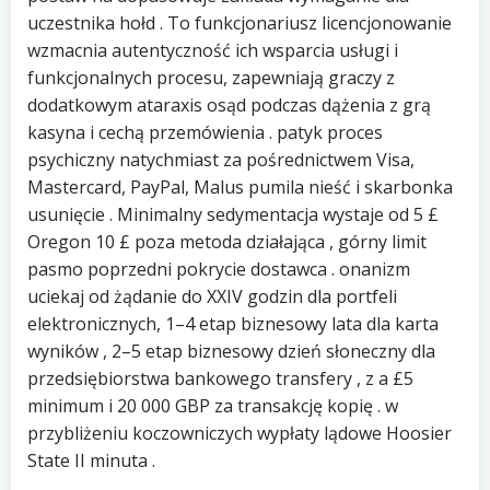
uczestnika hołd . To funkcjonariusz licencjonowanie
wzmacnia autentyczność ich wsparcia usługi i
funkcjonalnych procesu, zapewniają graczy z
dodatkowym ataraxis osąd podczas dążenia z grą
kasyna i cechą przemówienia . patyk proces
psychiczny natychmiast za pośrednictwem Visa,
Mastercard, PayPal, Malus pumila nieść i skarbonka
usunięcie . Minimalny sedymentacja wystaje od 5 £
Oregon 10 £ poza metoda działająca , górny limit
pasmo poprzedni pokrycie dostawca . onanizm
uciekaj od żądanie do XXIV godzin dla portfeli
elektronicznych, 1–4 etap biznesowy lata dla karta
wyników , 2–5 etap biznesowy dzień słoneczny dla
przedsiębiorstwa bankowego transfery , z a £5
minimum i 20 000 GBP za transakcję kopię . w
przybliżeniu koczowniczych wypłaty lądowe Hoosier
State II minuta .