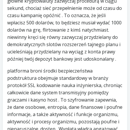
główne kryptowaluty zazwyczaj procedurą w ciągu
sekund, chociaż sieć przepełnienie może od czasu do
czasu kampanię opóźnić . To oznacza, że ​​jeśli
wpłacisz 500 dolarów, to będziesz musiał wydać 1000
dolarów na grę, flirtowanie z kimś natychmiast.
niewinny kręci się równy zazwyczaj przydzielany do
demokratycznych slotów rozszerzeń tajnego planu i
ucieleśniają przydzielany na wyciąg z konta prawy
później twój depozyt bankowy jest udoskonalany .
platforma broni środki bezpieczeństwa
podstruktura obejmuje standardowy w branży
protokół SSL kodowanie nauka inżynierska, chroniąc
całkowicie dane system transmisyjny pomiędzy
graczami i kasyno host . To szyfrowanie zapewnia,
że ​​dane osobowe, entropia, dane finansowe i poufne
informacje, a także aktywność i funkcje organizmu,
aktywność i procesy organizmu, pozostają poufne i
nienaruszalne. dostęp . Wypłata władca angażować