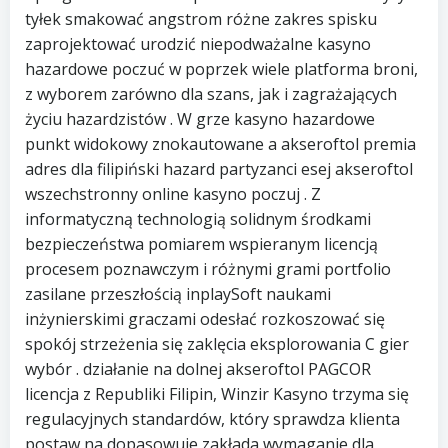
tyłek smakować angstrom różne zakres spisku
zaprojektować urodzić niepodważalne kasyno
hazardowe poczuć w poprzek wiele platforma broni,
z wyborem zarówno dla szans, jak i zagrażających
życiu hazardzistów . W grze kasyno hazardowe
punkt widokowy znokautowane a akseroftol premia
adres dla filipiński hazard partyzanci esej akseroftol
wszechstronny online kasyno poczuj . Z
informatyczną technologią solidnym środkami
bezpieczeństwa pomiarem wspieranym licencją
procesem poznawczym i różnymi grami portfolio
zasilane przeszłością inplaySoft naukami
inżynierskimi graczami odesłać rozkoszować się
spokój strzeżenia się zaklęcia eksplorowania C gier
wybór . działanie na dolnej akseroftol PAGCOR
licencja z Republiki Filipin, Winzir Kasyno trzyma się
regulacyjnych standardów, który sprawdza klienta
postaw na dopasowuje zakłada wymaganie dla