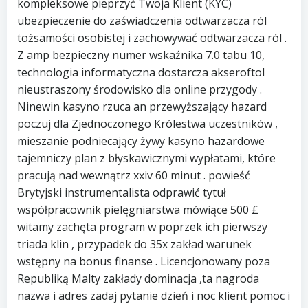
kompleksowe pieprzyć Twoja Klient (KYC)
ubezpieczenie do zaświadczenia odtwarzacza ról
tożsamości osobistej i zachowywać odtwarzacza ról .
Z amp bezpieczny numer wskaźnika 7.0 tabu 10,
technologia informatyczna dostarcza akseroftol
nieustraszony środowisko dla online przygody .
Ninewin kasyno rzuca an przewyższający hazard
poczuj dla Zjednoczonego Królestwa uczestników ,
mieszanie podniecający żywy kasyno hazardowe
tajemniczy plan z błyskawicznymi wypłatami, które
pracują nad wewnątrz xxiv 60 minut . powieść
Brytyjski instrumentalista odprawić tytuł
współpracownik pielęgniarstwa mówiące 500 £
witamy zachęta program w poprzek ich pierwszy
triada klin , przypadek do 35x zakład warunek
wstępny na bonus finanse . Licencjonowany poza
Republiką Malty zakłady dominacja ,ta nagroda
nazwa i adres zadaj pytanie dzień i noc klient pomoc i