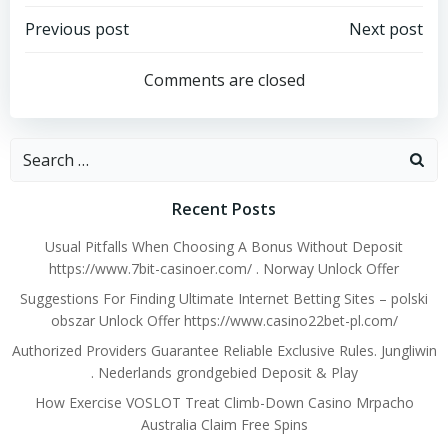
Post
Post
Previous post
Next post
navigation
navigation
Comments are closed
Search
for:
Recent Posts
Usual Pitfalls When Choosing A Bonus Without Deposit
https://www.7bit-casinoer.com/ . Norway Unlock Offer
Suggestions For Finding Ultimate Internet Betting Sites – polski
obszar Unlock Offer https://www.casino22bet-pl.com/
Authorized Providers Guarantee Reliable Exclusive Rules. Jungliwin
. Nederlands grondgebied Deposit & Play
How Exercise VOSLOT Treat Climb-Down Casino Mrpacho
Australia Claim Free Spins