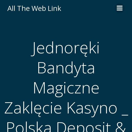
Skip
All The Web Link
to
content
Jednoręki
Bandyta
Magiczne
Zaklęcie Kasyno _
Polska Deposit &