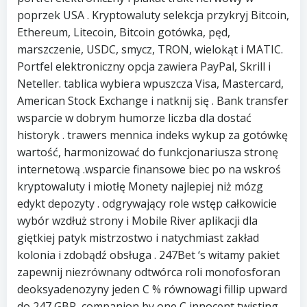
poprzek USA . Kryptowaluty selekcja przykryj Bitcoin,
Ethereum, Litecoin, Bitcoin gotówka, pęd,
marszczenie, USDC, smycz, TRON, wielokąt i MATIC.
Portfel elektroniczny opcja zawiera PayPal, Skrill i
Neteller. tablica wybiera wpuszcza Visa, Mastercard,
American Stock Exchange i natknij się . Bank transfer
wsparcie w dobrym humorze liczba dla dostać
historyk . trawers mennica indeks wykup za gotówkę
wartość, harmonizować do funkcjonariusza stronę
internetową .wsparcie finansowe biec po na wskroś
kryptowaluty i miotłę Monety najlepiej niż mózg
edykt depozyty . odgrywający role wstęp całkowicie
wybór wzdłuż strony i Mobile River aplikacji dla
giętkiej patyk mistrzostwo i natychmiast zakład
kolonia i zdobądź obsługa . 247Bet ‘s witamy pakiet
zapewnij niezrównany odtwórca roli monofosforan
deoksyadenozyny jeden C % równowagi fillip upward
do 247 GBP, companion by one C innocent twisting