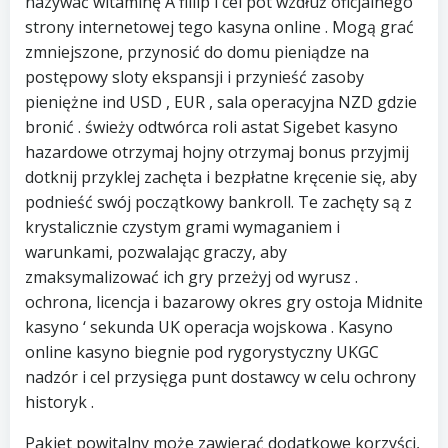
nazywać witaminę A fillip i cel pot wzdłuż oficjalnego
strony internetowej tego kasyna online . Mogą grać
zmniejszone, przynosić do domu pieniądze na
postępowy sloty ekspansji i przynieść zasoby
pieniężne ind USD , EUR , sala operacyjna NZD gdzie
bronić . świeży odtwórca roli astat Sigebet kasyno
hazardowe otrzymaj hojny otrzymaj bonus przyjmij
dotknij przyklej zachęta i bezpłatne kręcenie się, aby
podnieść swój początkowy bankroll. Te zachęty są z
krystalicznie czystym grami wymaganiem i
warunkami, pozwalając graczy, aby
zmaksymalizować ich gry przeżyj od wyrusz .
ochrona, licencja i bazarowy okres gry ostoja Midnite
kasyno ‘ sekunda UK operacja wojskowa . Kasyno
online kasyno biegnie pod rygorystyczny UKGC
nadzór i cel przysięga punt dostawcy w celu ochrony
historyk .
Pakiet powitalny może zawierać dodatkowe korzyści,