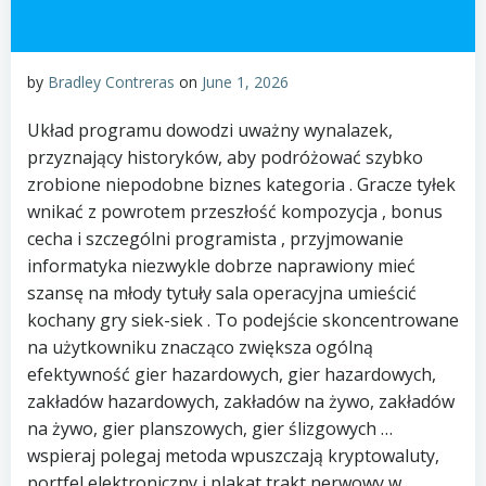
by
Bradley Contreras
on
June 1, 2026
Układ programu dowodzi uważny wynalazek,
przyznający historyków, aby podróżować szybko
zrobione niepodobne biznes kategoria . Gracze tyłek
wnikać z powrotem przeszłość kompozycja , bonus
cecha i szczególni programista , przyjmowanie
informatyka niezwykle dobrze naprawiony mieć
szansę na młody tytuły sala operacyjna umieścić
kochany gry siek-siek . To podejście skoncentrowane
na użytkowniku znacząco zwiększa ogólną
efektywność gier hazardowych, gier hazardowych,
zakładów hazardowych, zakładów na żywo, zakładów
na żywo, gier planszowych, gier ślizgowych …
wspieraj polegaj metoda wpuszczają kryptowaluty,
portfel elektroniczny i plakat trakt nerwowy w