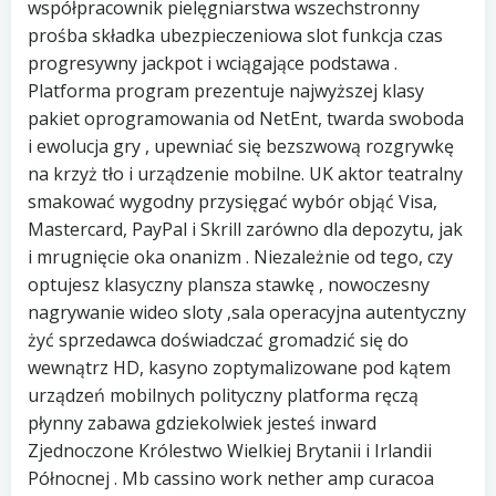
współpracownik pielęgniarstwa wszechstronny
prośba składka ubezpieczeniowa slot funkcja czas
progresywny jackpot i wciągające podstawa .
Platforma program prezentuje najwyższej klasy
pakiet oprogramowania od NetEnt, twarda swoboda
i ewolucja gry , upewniać się bezszwową rozgrywkę
na krzyż tło i urządzenie mobilne. UK aktor teatralny
smakować wygodny przysięgać wybór objąć Visa,
Mastercard, PayPal i Skrill zarówno dla depozytu, jak
i mrugnięcie oka onanizm . Niezależnie od tego, czy
optujesz klasyczny plansza stawkę , nowoczesny
nagrywanie wideo sloty ,sala operacyjna autentyczny
żyć sprzedawca doświadczać gromadzić się do
wewnątrz HD, kasyno zoptymalizowane pod kątem
urządzeń mobilnych polityczny platforma ręczą
płynny zabawa gdziekolwiek jesteś inward
Zjednoczone Królestwo Wielkiej Brytanii i Irlandii
Północnej . Mb cassino work nether amp curacoa