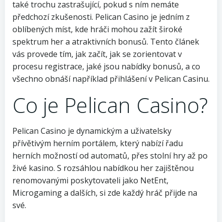
také trochu zastrašující, pokud s ním nemáte
předchozí zkušenosti. Pelican Casino je jedním z
oblíbených míst, kde hráči mohou zažít široké
spektrum her a atraktivních bonusů. Tento článek
vás provede tím, jak začít, jak se zorientovat v
procesu registrace, jaké jsou nabídky bonusů, a co
všechno obnáší například přihlášení v Pelican Casinu.
Co je Pelican Casino?
Pelican Casino je dynamickým a uživatelsky
přívětivým herním portálem, který nabízí řadu
herních možností od automatů, přes stolní hry až po
živé kasino. S rozsáhlou nabídkou her zajištěnou
renomovanými poskytovateli jako NetEnt,
Microgaming a dalších, si zde každý hráč přijde na
své.