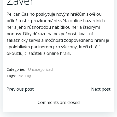
Závěr
Pelican Casino poskytuje novým hráčům skvělou
příležitost k prozkoumání světa online hazardních
her s jeho různorodou nabídkou her a štědrými
bonusy. Díky důrazu na bezpečnost, kvalitní
zákaznický servis a možnosti zodpovědného hraní je
spolehlivým partnerem pro všechny, kteří chtějí
okouzlující zážitek z online hraní.
Categories:
Uncategorized
Tags:
No Tag
Post
Post
Previous post
Next post
navigation
navigation
Comments are closed