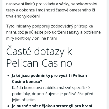
nastavení limitů pro vklady a sázky, sebekontrolní
testy a dokonce i možnosti časově omezeného či
trvalého vyloučení.
Tyto iniciativy podporují zodpovědný přístup ke
hraní, což je důležité pro udržení zábavy a potřebné
míry kontroly v online hraní.
Časté dotazy k
Pelican Casino
Jaké jsou podmínky pro využití Pelican
Casino bonusu?
Každá bonusová nabídka má své specifické
podmínky, doporučujeme je pečlivě číst před
jejím přijetím.
Je nutné znát nějakou strategii pro hraní