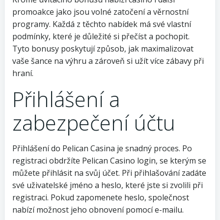
promoakce jako jsou volné zatočení a věrnostní
programy. Každá z těchto nabídek má své vlastní
podmínky, které je důležité si přečíst a pochopit.
Tyto bonusy poskytují způsob, jak maximalizovat
vaše šance na výhru a zároveň si užít více zábavy při
hraní.
Přihlášení a
zabezpečení účtu
Přihlášení do Pelican Casina je snadný proces. Po
registraci obdržíte Pelican Casino login, se kterým se
můžete přihlásit na svůj účet. Při přihlašování zadáte
své uživatelské jméno a heslo, které jste si zvolili při
registraci. Pokud zapomenete heslo, společnost
nabízí možnost jeho obnovení pomocí e-mailu.