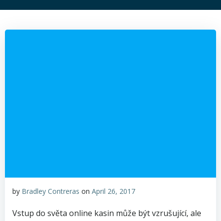
by
Bradley Contreras
on
April 26, 2017
Vstup do světa online kasin může být vzrušující, ale