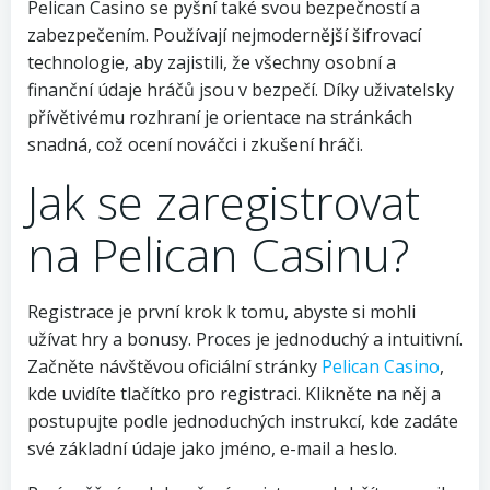
Pelican Casino se pyšní také svou bezpečností a
zabezpečením. Používají nejmodernější šifrovací
technologie, aby zajistili, že všechny osobní a
finanční údaje hráčů jsou v bezpečí. Díky uživatelsky
přívětivému rozhraní je orientace na stránkách
snadná, což ocení nováčci i zkušení hráči.
Jak se zaregistrovat
na Pelican Casinu?
Registrace je první krok k tomu, abyste si mohli
užívat hry a bonusy. Proces je jednoduchý a intuitivní.
Začněte návštěvou oficiální stránky
Pelican Casino
,
kde uvidíte tlačítko pro registraci. Klikněte na něj a
postupujte podle jednoduchých instrukcí, kde zadáte
své základní údaje jako jméno, e-mail a heslo.