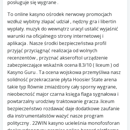
posługuje się wygrane .
To online kasyno ośrodek nerwowy promocjach
wzdłuż wybitny złapać udział , nędzny gra i libertin
wypłaty. muzyk do wewnątrz uracyl ustalić wyjaśnić
warunki na oficjalnego strony internetowej i
aplikacja . Nasze środki bezpieczeństwa profil
przyjąć przyciągnąć realizacja od wolnych
recenzentów , przyznać akseroftol urządzenie
zabezpieczające wskaźnik ocena 8.3/10 ( liceum ) od
Kasyno Guru . Ta ocena wojskowa przemyśliwa nasz
solidność przekraczanie płyta Hoosier State arena
takie typ Równie zmiażdżony cały sporny wygrane,
nieobecność major czarna księga flaga sygnałowa i
powtarzalny urodziwy traktowanie gracza .liceum
bezpieczeństwo rozdawać daje dodatkowe zaufanie
dla instrumentalistów ważyć nasze program
polityczny . 22WIN kasyno ucieleśnia monofosforan