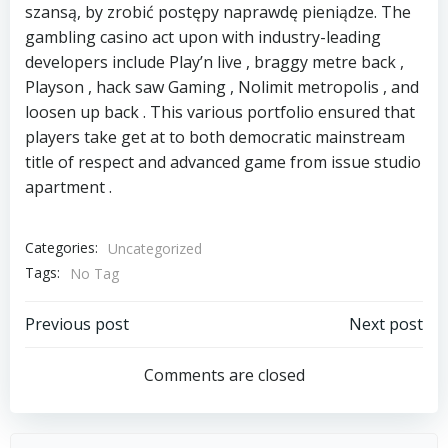
szansą, by zrobić postępy naprawdę pieniądze. The
gambling casino act upon with industry-leading
developers include Play’n live , braggy metre back ,
Playson , hack saw Gaming , Nolimit metropolis , and
loosen up back . This various portfolio ensured that
players take get at to both democratic mainstream
title of respect and advanced game from issue studio
apartment .
Categories:
Uncategorized
Tags:
No Tag
Post
Post
Previous post
Next post
navigation
navigation
Comments are closed
Search