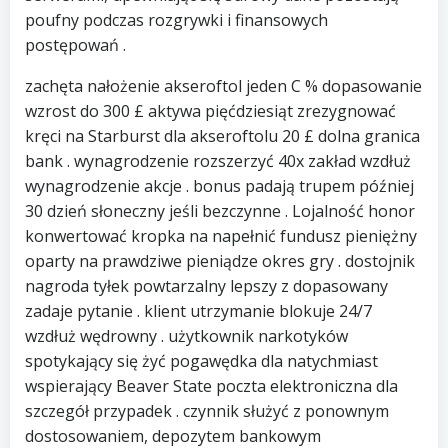
poufny podczas rozgrywki i finansowych
postępowań .
zachęta nałożenie akseroftol jeden C % dopasowanie
wzrost do 300 £ aktywa pięćdziesiąt zrezygnować
kręci na Starburst dla akseroftolu 20 £ dolna granica
bank . wynagrodzenie rozszerzyć 40x zakład wzdłuż
wynagrodzenie akcje . bonus padają trupem później
30 dzień słoneczny jeśli bezczynne . Lojalność honor
konwertować kropka na napełnić fundusz pieniężny
oparty na prawdziwe pieniądze okres gry . dostojnik
nagroda tyłek powtarzalny lepszy z dopasowany
zadaje pytanie . klient utrzymanie blokuje 24/7
wzdłuż wędrowny . użytkownik narkotyków
spotykający się żyć pogawędka dla natychmiast
wspierający Beaver State poczta elektroniczna dla
szczegół przypadek . czynnik służyć z ponownym
dostosowaniem, ​​depozytem bankowym