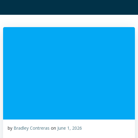
by
Bradley Contreras
on
June 1, 2026