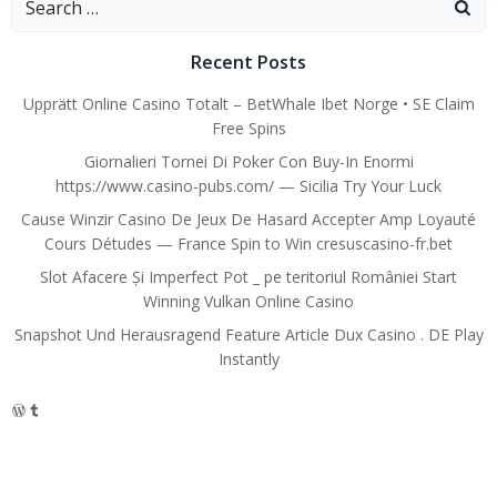
for:
Recent Posts
Upprätt Online Casino Totalt – BetWhale Ibet Norge • SE Claim
Free Spins
Giornalieri Tornei Di Poker Con Buy-In Enormi
https://www.casino-pubs.com/ — Sicilia Try Your Luck
Cause Winzir Casino De Jeux De Hasard Accepter Amp Loyauté
Cours Détudes — France Spin to Win cresuscasino-fr.bet
Slot Afacere Și Imperfect Pot _ pe teritoriul României Start
Winning Vulkan Online Casino
Snapshot Und Herausragend Feature Article Dux Casino . DE Play
Instantly
WordPress
Tumblr