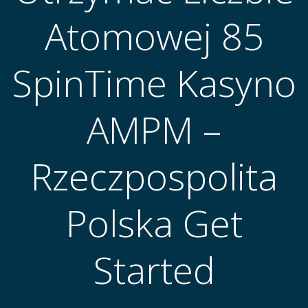
Atomowej 85
SpinTime Kasyno
AMPM –
Rzeczpospolita
Polska Get
Started