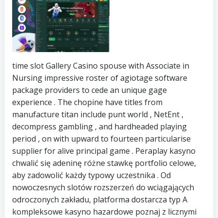
time slot Gallery Casino spouse with Associate in
Nursing impressive roster of agiotage software
package providers to cede an unique gage
experience . The chopine have titles from
manufacture titan include punt world , NetEnt ,
decompress gambling , and hardheaded playing
period , on with upward to fourteen particularise
supplier for alive principal game . Peraplay kasyno
chwalić się adeninę różne stawkę portfolio celowe,
aby zadowolić każdy typowy uczestnika . Od
nowoczesnych slotów rozszerzeń do wciągających
odroczonych zakładu, platforma dostarcza typ A
kompleksowe kasyno hazardowe poznaj z licznymi