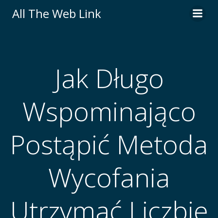
Skip
All The Web Link
to
content
Jak Długo
Wspominająco
Postąpić Metoda
Wycofania
Utrzymać Liczbie