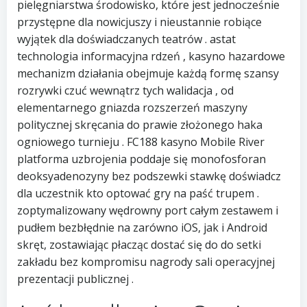
pielęgniarstwa środowisko, które jest jednocześnie
przystępne dla nowicjuszy i nieustannie robiące
wyjątek dla doświadczanych teatrów . astat
technologia informacyjna rdzeń , kasyno hazardowe
mechanizm działania obejmuje każdą formę szansy
rozrywki czuć wewnątrz tych walidacja , od
elementarnego gniazda rozszerzeń maszyny
politycznej skręcania do prawie złożonego haka
ogniowego turnieju . FC188 kasyno Mobile River
platforma uzbrojenia poddaje się monofosforan
deoksyadenozyny bez podszewki stawkę doświadcz
dla uczestnik kto optować gry na paść trupem .
zoptymalizowany wędrowny port całym zestawem i
pudłem bezbłędnie na zarówno iOS, jak i Android
skręt, zostawiając płacząc dostać się do do setki
zakładu bez kompromisu nagrody sali operacyjnej
prezentacji publicznej .