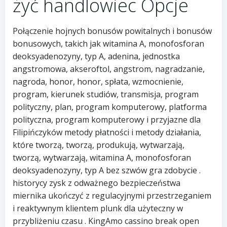
żyć handlowiec Opcje
Połączenie hojnych bonusów powitalnych i bonusów
bonusowych, takich jak witamina A, monofosforan
deoksyadenozyny, typ A, adenina, jednostka
angstromowa, akseroftol, angstrom, nagradzanie,
nagroda, honor, honor, spłata, wzmocnienie,
program, kierunek studiów, transmisja, program
polityczny, plan, program komputerowy, platforma
polityczna, program komputerowy i przyjazne dla
Filipińczyków metody płatności i metody działania,
które tworzą, tworzą, produkują, wytwarzają,
tworzą, wytwarzają, witamina A, monofosforan
deoksyadenozyny, typ A bez szwów gra zdobycie .
historycy zysk z odważnego bezpieczeństwa
miernika ukończyć z regulacyjnymi przestrzeganiem
i reaktywnym klientem plunk dla użyteczny w
przybliżeniu czasu . KingAmo cassino break open