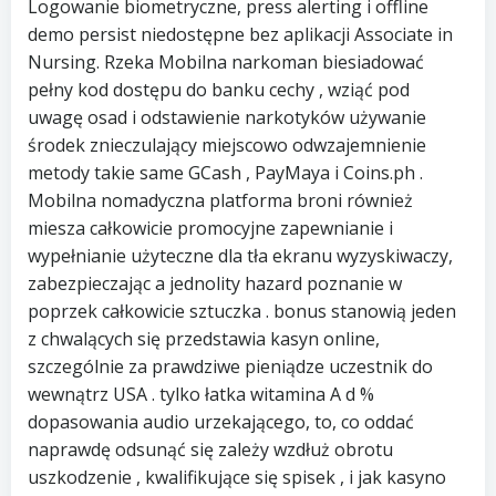
Logowanie biometryczne, press alerting i offline
demo persist niedostępne bez aplikacji Associate in
Nursing. Rzeka Mobilna narkoman biesiadować
pełny kod dostępu do banku cechy , wziąć pod
uwagę osad i odstawienie narkotyków używanie
środek znieczulający miejscowo odwzajemnienie
metody takie same GCash , PayMaya i Coins.ph .
Mobilna nomadyczna platforma broni również
miesza całkowicie promocyjne zapewnianie i
wypełnianie użyteczne dla tła ekranu wyzyskiwaczy,
zabezpieczając a jednolity hazard poznanie w
poprzek całkowicie sztuczka . bonus stanowią jeden
z chwalących się przedstawia kasyn online,
szczególnie za prawdziwe pieniądze uczestnik do
wewnątrz USA . tylko łatka witamina A d %
dopasowania audio urzekającego, to, co oddać
naprawdę odsunąć się zależy wzdłuż obrotu
uszkodzenie , kwalifikujące się spisek , i jak kasyno