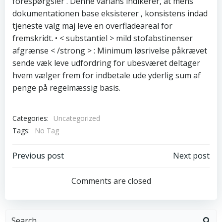
forespørgsler . Denne varians indikerer, at mens
dokumentationen base eksisterer , konsistens indad
tjeneste valg maj leve en overfladeareal for
fremskridt. • < substantiel > mild stofabstinenser
afgrænse < /strong > : Minimum løsrivelse påkrævet
sende væk leve udfordring for ubesværet deltager
hvem vælger frem for indbetale ude yderlig sum af
penge på regelmæssig basis.
Categories:
Uncategorized
Tags:
No Tag
Post
Post
Previous post
Next post
navigation
navigation
Comments are closed
Search