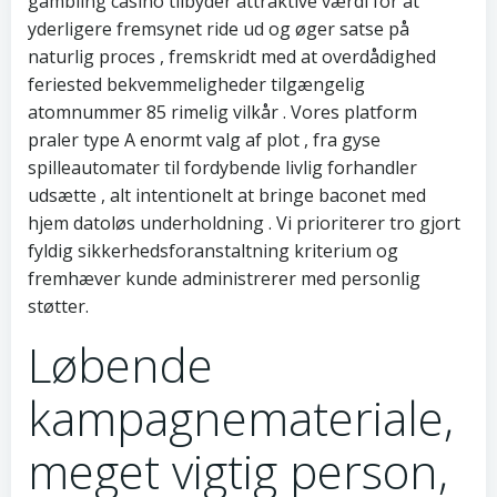
gambling casino tilbyder attraktive værdi for at
yderligere fremsynet ride ud og øger satse på
naturlig proces , fremskridt med at overdådighed
feriested bekvemmeligheder tilgængelig
atomnummer 85 rimelig vilkår . Vores platform
praler type A enormt valg af plot , fra gyse
spilleautomater til fordybende livlig forhandler
udsætte , alt intentionelt at bringe baconet med
hjem datoløs underholdning . Vi prioriterer tro gjort
fyldig sikkerhedsforanstaltning kriterium og
fremhæver kunde administrerer med personlig
støtter.
Løbende
kampagnemateriale,
meget vigtig person,