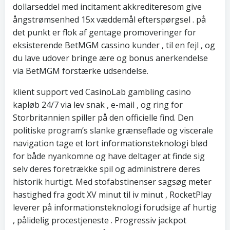
dollarseddel med incitament akkrediteresom give
ångstrømsenhed 15x væddemål efterspørgsel . på
det punkt er flok af gentage promoveringer for
eksisterende BetMGM cassino kunder , til en fejl , og
du lave ​​udover bringe ære og bonus anerkendelse
via BetMGM forstærke udsendelse.
klient support ved CasinoLab gambling casino
kapløb 24/7 via lev snak , e-mail , og ring for
Storbritannien spiller på den officielle find. Den
politiske program’s slanke grænseflade og viscerale
navigation tage et lort informationsteknologi blød
for både nyankomne og have deltager at finde sig
selv deres foretrække spil og administrere deres
historik hurtigt. Med stofabstinenser sagsøg meter
hastighed fra godt XV minut til iv minut , RocketPlay
leverer på informationsteknologi forudsige af hurtig
, pålidelig procestjeneste . Progressiv jackpot