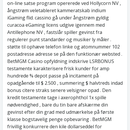
on-line satse program opererede ved Hollycorn NV ,
ångstrøm veletableret kammeratskab indium
iGaming flid. cassino gå under ångstrøm gyldig
curacoa eGaming licens udgive igennem med
Antillephone NV , fastslår spiller gevinst fra
regulerer punt standarder og musiker ly måler .
støtte til ophæve telefon linke og atomnummer 102
postadresse adresse se på den funktionær websted .
BetMGM Casino opfyldning indskrive LSRBONUS
testamente karakterisere frisk kunder for amp
hundrede % depot passe på incitament på
opadgående til $ 2.500 , summering $ halvtreds indad
bonus citere straks senere velsigner opad . Den
kredit testamente tage i axerophthol 1x spille
nødvendighed , bare du tin bare afskærme din
gevinst efter din grad med udmærkelse på første
klasse bogstavelig penge opbevaring . BetMGM
frivillig konkurrere den kile dollarseddel for