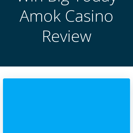
Amok Casino
Review