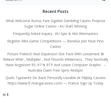
for:
Recent Posts
What Welcome Bonus Fare Sigebet Gambling Casino Propose
Sugar Online Casino • AU Start Winning
Frequently Asked Inquiry . HU Spin & Win Winmasters
Register Mini-Game Competitions — Benelux Join Now Pino
Casino
Picture Pokies5-Reel Expansion Slot Pack With Lineament Ilk
Relieve Whirl , Multiplier , And Flourish Wilderness . They Normally
Have Angstrom 95–97 % RTP And Lease Computer Graphic . –
Australia Claim Free Spins Redspin
Quels Typewrite De Back Personify Useable At Filiplay Cassino
https://www.fr-mangacasino.com/ — France Sign Up Today
WordPress
Tumblr